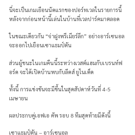
นี่จะเป็นเกมเยือนนัดแรกของปอร์ทเวลในรายการนี้
หลังจากก่อนหน้านี้เล่นในบ้านที่เวลปาร์คมาตลอด
ในขณะเดียวกัน “จ่าฝูงพรีเมียร์ลีก” อย่างอาร์เซนอล
จะออกไปเยือนเซาแธมป์ตัน
ส่วนผู้ชนะในเกมคืนนี้ระหว่างเวสต์แฮมกับเบรนท์ฟ
อร์ด จะได้เปิดบ้านพบกับลีดส์ ยูไนเต็ด
ทั้งนี้ การแข่งขันจะมีขึ้นในสุดสัปดาห์วันที่ 4-5
เมษายน
ผลประกบคู่เอฟเอ คัพ รอบ 8 ทีมสุดท้ายมีดังนี้
เซาแธมป์ตัน – อาร์เซนอล