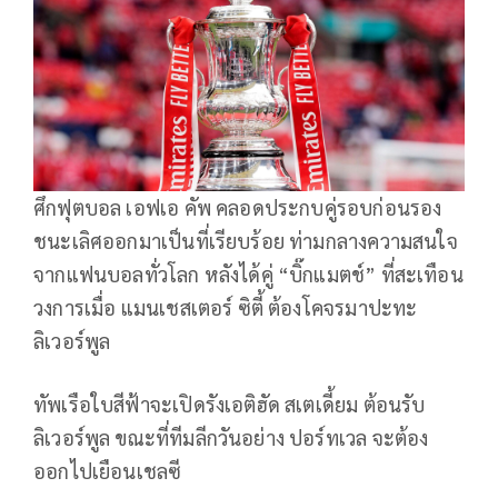
ศึกฟุตบอล เอฟเอ คัพ คลอดประกบคู่รอบก่อนรอง
ชนะเลิศออกมาเป็นที่เรียบร้อย ท่ามกลางความสนใจ
จากแฟนบอลทั่วโลก หลังได้คู่ “บิ๊กแมตช์” ที่สะเทือน
วงการเมื่อ แมนเชสเตอร์ ซิตี้ ต้องโคจรมาปะทะ
ลิเวอร์พูล
ทัพเรือใบสีฟ้าจะเปิดรังเอติฮัด สเตเดี้ยม ต้อนรับ
ลิเวอร์พูล ขณะที่ทีมลีกวันอย่าง ปอร์ทเวล จะต้อง
ออกไปเยือนเชลซี