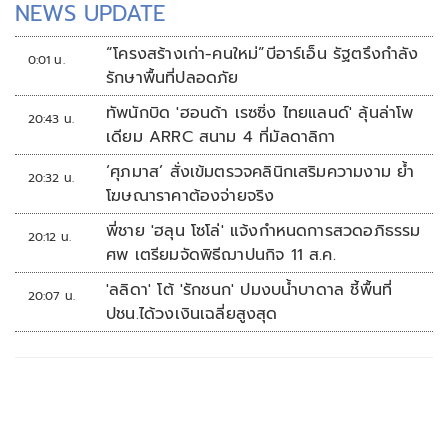
NEWS UPDATE
“โครงสร้างเก่า-คนใหม่”บีอาร์เอ็น รัฐตรึงกำลัง
0:01 น.
รักษาพื้นที่ปลอดภัย
ทัพนักบิด 'ฮอนด้า เรซซิ่ง ไทยแลนด์' ลุ้นล่าโพ
20:43 น.
เดียม ARRC สนาม 4 ที่มัลดาลิกา
‘ศุภมาส’ สั่งเข้มตรวจคลินิกเสริมความงาม ย้ำ
20:32 น.
โฆษณาราคาต้องจ่ายจริง
พี่ชาย 'ฮลุน โซโล่' แจ้งกำหนดการสวดอภิธรรม
20:12 น.
ศพ เตรียมจัดพิธีฌาปนกิจ 11 ส.ค.
'ลลิดา' โต้ 'รักชนก' ปมงบน้ำบาดาล ชี้พื้นที่
20:07 น.
ปชน.ได้วงเงินเฉลี่ยสูงสุด