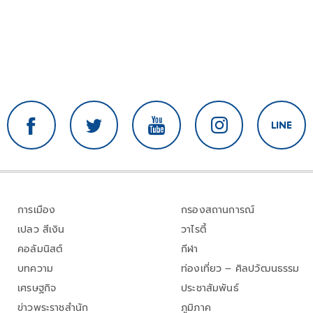
การเมือง
กรองสถานการณ์
เปลว สีเงิน
วาไรตี้
คอลัมนิสต์
กีฬา
บทความ
ท่องเที่ยว – ศิลปวัฒนธรรม
เศรษฐกิจ
ประชาสัมพันธ์
ข่าวพระราชสำนัก
ภูมิภาค