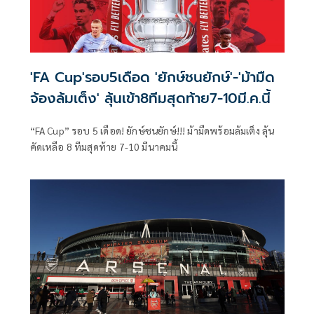
'FA Cup'รอบ5เดือด 'ยักษ์ชนยักษ์'-'ม้ามืด
จ้องล้มเต็ง' ลุ้นเข้า8ทีมสุดท้าย7-10มี.ค.นี้
“FA Cup” รอบ 5 เดือด! ยักษ์ชนยักษ์!!! ม้ามืดพร้อมล้มเต็ง ลุ้น
คัดเหลือ 8 ทีมสุดท้าย 7-10 มีนาคมนี้