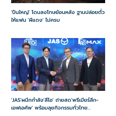
'ปืนใหญ่' โดนลงโทษย้อนหลัง ฐานปล่อยตั๋ว
ให้แฟน 'ผีแดง' ไม่ครบ
'JAS'ผนึกกำลัง'ลีโอ' ถ่ายสด'พรีเมียร์ลีก-
เอฟเอคัพ' พร้อมลุยกิจกรรมทั่วไทย
กับ'Monomax'