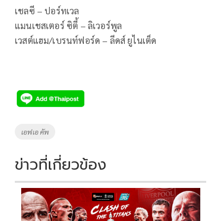
เชลซี – ปอร์ทเวล
แมนเชสเตอร์ ซิตี้ – ลิเวอร์พูล
เวสต์แฮม/เบรนท์ฟอร์ด – ลีดส์ ยูไนเต็ด
Tags
เอฟเอ คัพ
ข่าวที่เกี่ยวข้อง