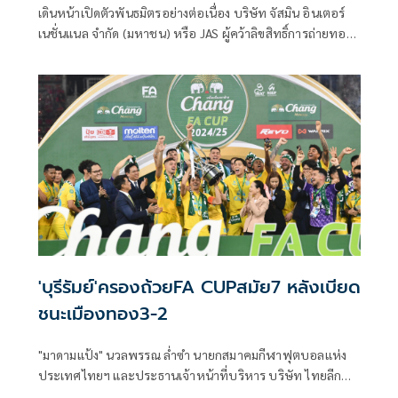
เดินหน้าเปิดตัวพันธมิตรอย่างต่อเนื่อง บริษัท จัสมิน อินเตอร์
เนชั่นแนล จำกัด (มหาชน) หรือ JAS ผู้คว้าลิขสิทธิ์การถ่ายทอด
สดฟุตบอลพรีเมียร์ลีกอังกฤษ (English Premier League) และ
เอฟเอ คัพ (FA Cup) เป็นระยะเวลารวม 6 ฤดูกาล ใน 3 ประเทศ
ได้แก่ ประเทศไทย ประเทศกัมพูชาและประเทศลาวอย่างเต็ม
รูปแบบ ล่าสุด ได้ประกาศความร่วมมือครั้งสำคัญกับ “ลีโอ”
(LEO) ภายใต้ บริษัท บุญรอดเทรดดิ้ง จำกัด ในฐานะผู้สนับสนุน
หลัก (Main Broadcast Sponsor) การถ่ายทอดสดฟุตบอล
พรีเมียร์ลีกอังกฤษและเอฟเอคัพอย่างเป็นทางการ ในฤดูกาล
2025/26 ซึ่งจะเริ่มแข่งขันเปิดฤดูกาลครั้งแรกในวันที่ 16
สิงหาคม 2568 เป็นต้นไป
'บุรีรัมย์'ครองถ้วยFA CUPสมัย7 หลังเบียด
ชนะเมืองทอง3-2
"มาดามแป้ง" นวลพรรณ ล่ำซำ นายกสมาคมกีฬาฟุตบอลแห่ง
ประเทศไทยฯ และประธานเจ้าหน้าที่บริหาร บริษัท ไทยลีก
จำกัด เป็นประธานพิธีมอบถ้วย และ เงินรางวัลแชมป์ฟุตบอล