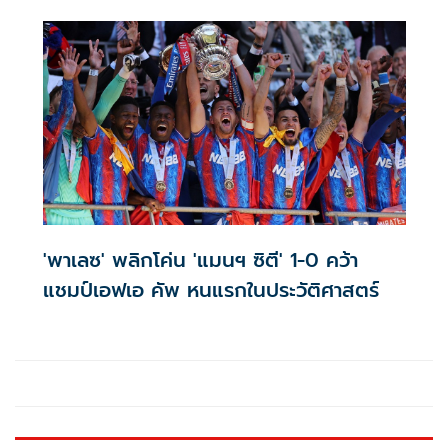
ช้าง เอฟเอ คัพ ประจำฤดูกาล 2024/25 ให้แก่ สโมสร บุรีรัมย์
ยูไนเต็ด หลังเอาชนะ เมืองทอง ยูไนเต็ด ไปด้วยสกอร์ 3-2 ที่
สนาม ธรรมศาสตร์ สเตเดียม จังหวัด ปทุมธานี เมื่อวันที่ 23
พฤษภาคม 2568 พร้อมรับเงินรางวัล 5,000,000 บาท
'พาเลซ' พลิกโค่น 'แมนฯ ซิตี' 1-0 คว้า
แชมป์เอฟเอ คัพ หนแรกในประวัติศาสตร์