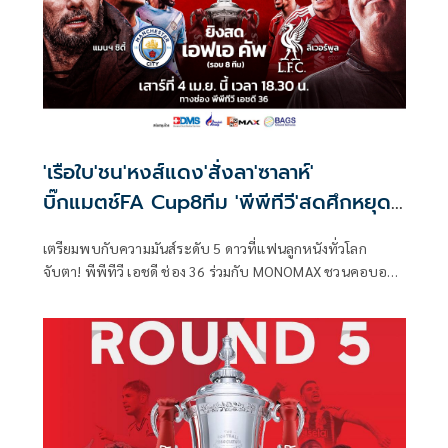
'เรือใบ'ชน'หงส์แดง'สั่งลา'ซาลาห์'
บิ๊กแมตช์FA Cup8ทีม 'พีพีทีวี'สดศึกหยุด
โลก
เตรียมพบกับความมันส์ระดับ 5 ดาวที่แฟนลูกหนังทั่วโลก
จับตา! พีพีทีวี เอชดี ช่อง 36 ร่วมกับ MONOMAX ชวนคอบอล
ร่วมเป็นสักขีพยานใน ศึกฟุตบอล เอฟเอ คัพ (FA Cup) ฤดูกาล
2025/26 รอบ 8 ทีมสุดท้าย ชมบิ๊กแมตช์สุดยิ่งใหญ่ ที่ถูกยกให้
เป็น “นัดชิงชนะเลิศล่วงหน้า” เมื่อ "เรือใบสีฟ้า" แมนเชสเตอร์
ซิตี้ โคจรมาปะทะกับมหาอำนาจลูกหนังอย่าง "หงส์แดง"
ลิเวอร์พูล ในวันเสาร์ที่ 4 เมษายนนี้ แฟน ๆ เตรียมลุ้นรับของ
รางวัลอีกมากมาย ตลอดการรับชมถ่ายทอดสดแมตช์นี้