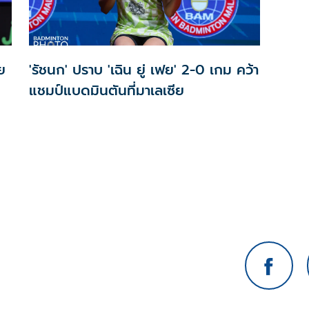
ย
'รัชนก' ปราบ 'เฉิน ยู่ เฟย' 2-0 เกม คว้า
แชมป์แบดมินตันที่มาเลเซีย