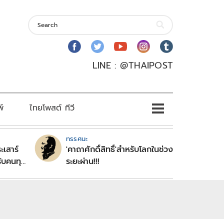
LINE : @THAIPOST
พ์
ไทยโพสต์ ทีวี
ทรรศนะ
ะเสาร์
'คาถาศักดิ์สิทธิ์'สำหรับโลกในช่วง
ับคนทุก
ระยะผ่าน!!!