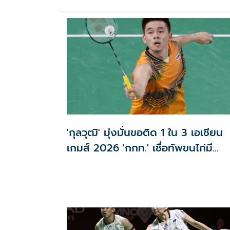
'กุลวุฒิ' มุ่งมั่นขอติด 1 ใน 3 เอเชียน
เกมส์ 2026 'กกท.' เชื่อทัพขนไก่มี
เหรียญแน่