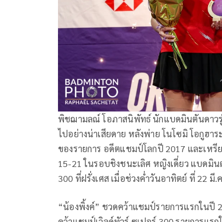
พิชฌามลณ์ โอภาสนิพัทธ์ นักแบดมินตันดาวรุ่
ไปอย่างน่าเสียดาย หลังพ่าย โนโซมิ โอกูฮาร
ของรายการ อดีตแชมป์โลกปี 2017 และเหรีย
15-21 ในรอบชิงชนะเลิศ หญิงเดี่ยว แบดมินตัน
300 ที่ฝรั่งเศส เมื่อช่วงค่ำวันอาทิตย์ ที่ 22 มี.
“น้องพิ้งค์” ชวดคว้าแชมป์รายการแรกในปี 
คว้าแชมป์เวิลด์ทัวร์ ซูเปอร์ 300 รายการแรก