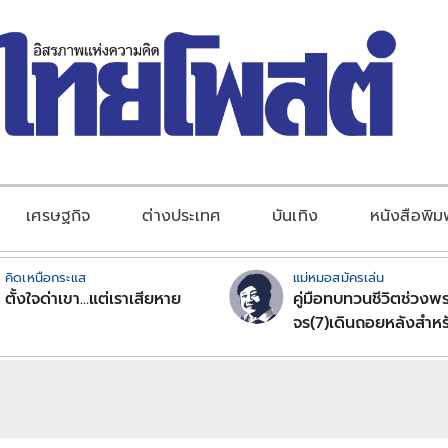
เศรษฐกิจ
ต่างประเทศ
บันเทิง
หนังสือพิม
คิดเหนือกระแส
แม่หมอสมัครเล่น
ตั้งใจด่าเขา...แต่เราเสียหาย
คู่มือทบทวนชีวิตช่วงพร
จร(7)เดินถอยหลังสำหร
ลัคนาราศีตอนที่2