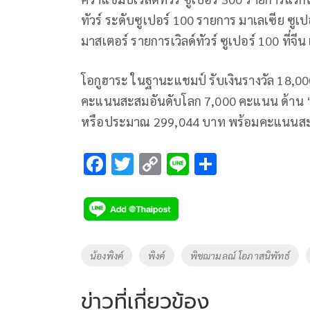
ทัวร์ ระดับซูเปอร์​ 100 รายการ มาเลเซีย ซูเปอ
มาสเตอร์ รายการเวิลด์ทัวร์ ซูเปอร์​ 100 ที่จีน 
โอกูฮาระ ในฐานะแชมป์ รับเงินรางวัล 18,
คะแนนสะสมอันดับโลก 7,000 คะแนน ด้าน “น
หรือประมาณ 299,044 บาท พร้อมคะแนนสะ
F
T
C
Li
S
ac
wi
o
n
h
e
tt
p
e
ar
b
er
y
e
o
Li
Tags
น้องพิงค์
พิงค์
พิชฌามลณ์ โอภาสนิพัทธ์
o
n
k
k
ข่าวที่เกี่ยวข้อง