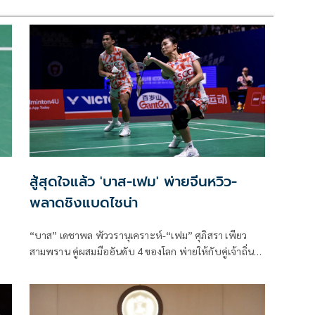
สู้สุดใจแล้ว 'บาส-เฟม' พ่ายจีนหวิว-
พลาดชิงแบดไชน่า
“บาส” เดชาพล พัววรานุเคราะห์-“เฟม” ศุภิสรา เพียว
สามพราน คู่ผสมมืออันดับ 4 ของโลก พ่ายให้กับคู่เจ้าถิ่น
ไปอย่างหวุดหวิดทั้งสองเกมในศึกแบดมินตันรายการ “วิค
เตอร์ ไชน่า โอ