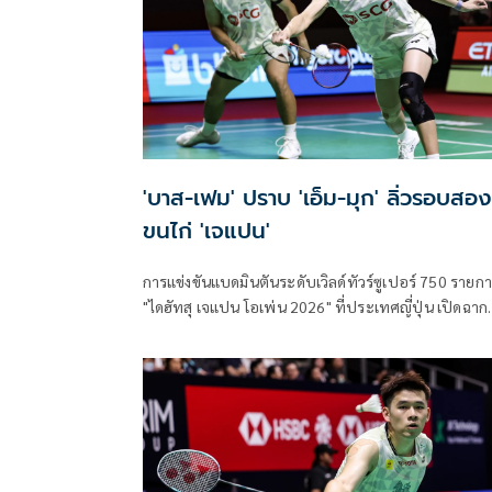
'บาส-เฟม' ปราบ 'เอ็ม-มุก' ลิ่วรอบสอง
ขนไก่ 'เจแปน'
การแข่งขันแบดมินตันระดับเวิลด์ทัวร์ซูเปอร์ 750 รายก
"ไดฮัทสุ เจแปน โอเพ่น 2026" ที่ประเทศญี่ปุ่น เปิดฉาก
รอบแรก เมื่อวันที่