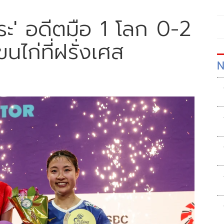
าระ' อดีตมือ 1 โลก 0-2
ไก่ที่ฝรั่งเศส
N