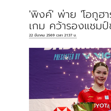
'พิงค์' พ่าย 'โอกูฮ
เกม คว้ารองแชมป์ขน
22 มีนาคม 2569 เวลา 21:37 น.