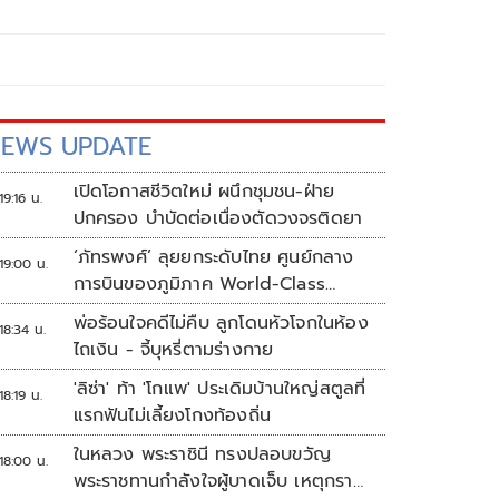
EWS UPDATE
เปิดโอกาสชีวิตใหม่ ผนึกชุมชน-ฝ่าย
19:16 น.
ปกครอง บำบัดต่อเนื่องตัดวงจรติดยา
‘ภัทรพงศ์’ ลุยยกระดับไทย ศูนย์กลาง
19:00 น.
การบินของภูมิภาค World-Class
Aviation Hub | ห้องข่าวไทยโพสต์สุด
พ่อร้อนใจคดีไม่คืบ ลูกโดนหัวโจกในห้อง
18:34 น.
สัปดาห์
ไถเงิน - จี้บุหรี่ตามร่างกาย
'ลิซ่า' ท้า 'โกแพ' ประเดิมบ้านใหญ่สตูลที่
18:19 น.
แรกฟันไม่เลี้ยงโกงท้องถิ่น
ในหลวง พระราชินี ทรงปลอบขวัญ
18:00 น.
พระราชทานกำลังใจผู้บาดเจ็บ เหตุกราด