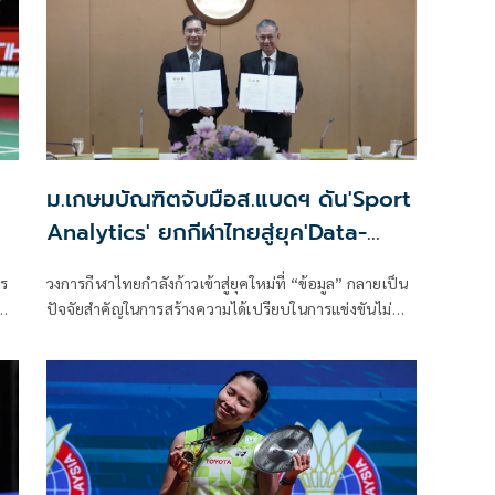
ม.เกษมบัณฑิตจับมือส.แบดฯ ดัน'Sport
Analytics' ยกกีฬาไทยสู่ยุค'Data-
Driven Sports'
าร
วงการกีฬาไทยกำลังก้าวเข้าสู่ยุคใหม่ที่ “ข้อมูล” กลายเป็น
ปัจจัยสำคัญในการสร้างความได้เปรียบในการแข่งขันไม่
ต่างจากทักษะของนักกีฬาและประสบการณ์ของผู้ฝึกสอน
ล่าสุดเมื่อวันที่ 23 มิถุนายน 2569 ที่ผ่านมา คณะ
วิทยาศาสตร์การกีฬา มหาวิทยาลัยเกษมบัณฑิต ได้ลงนาม
บันทึกข้อตกลงความร่วมมือทางวิชาการ (MOU) กับสมาคม
กีฬาแบดมินตันแห่งประเทศไทย ในพระบรมราชูปถัมภ์
เพื่อร่วมกันพัฒนางานวิจัย การเรียนการสอน และ
นวัตกรรมด้านวิทยาศาสตร์การกีฬาและ Sport Analytics