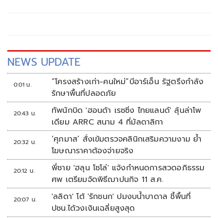
NEWS UPDATE
“โครงสร้างเก่า-คนใหม่”บีอาร์เอ็น รัฐตรึงกำลัง
0:01 น.
รักษาพื้นที่ปลอดภัย
ทัพนักบิด 'ฮอนด้า เรซซิ่ง ไทยแลนด์' ลุ้นล่าโพ
20:43 น.
เดียม ARRC สนาม 4 ที่มัลดาลิกา
‘ศุภมาส’ สั่งเข้มตรวจคลินิกเสริมความงาม ย้ำ
20:32 น.
โฆษณาราคาต้องจ่ายจริง
พี่ชาย 'ฮลุน โซโล่' แจ้งกำหนดการสวดอภิธรรม
20:12 น.
ศพ เตรียมจัดพิธีฌาปนกิจ 11 ส.ค.
'ลลิดา' โต้ 'รักชนก' ปมงบน้ำบาดาล ชี้พื้นที่
20:07 น.
ปชน.ได้วงเงินเฉลี่ยสูงสุด