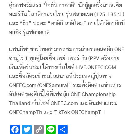
คู่ชกฟอร์มแรง “โจฮัน กาซาลี” นักสู้ลูกครึ่งมาเลเซีย-
อเมริกัน ในกติกามวยไทย รุ่นฟลายเวต (125-135 ป.)
และ “ฮิว” ปะทะ “ทาอิกิ นาอิโตะ” ภายใต้กติกาคิกบ็
อกซิง รุ่นฟลายเวต
แฟนกีฬาชาวไทยสามารถชมการถ่ายทอดสดศึก ONE
ซามูไร 1 ทุกคู่โดยซื้อ เพย์-เพอร์-วิว (PPV หรือจ่าย
เงินเพื่อรับชม) ได้ทางเว็บไซต์ LIVE.ONEFC.COM
และซื้อบัตรเข้าชมในสนามที่ประเทศญี่ปุ่นทาง
ONEFC.com/ONESamurai1 รวมทั้งติดตามข่าวสาร
อัปเดตของศึกนี้ได้ที่เฟซบุ๊ก ONE Championship
Thailand เว็บไซต์ ONEFC.com และอินสตาแกรม
ONEChampTh และ TikTok ONEChampTH
F
T
C
Li
S