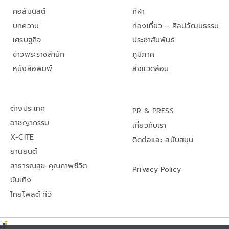
คอลัมนิสต์
กีฬา
บทความ
ท่องเที่ยว – ศิลปวัฒนธรรม
เศรษฐกิจ
ประชาสัมพันธ์
ข่าวพระราชสำนัก
ภูมิภาค
หนังสือพิมพ์
สิ่งแวดล้อม
ต่างประเทศ
PR & PRESS
อาชญากรรม
เกี่ยวกับเรา
X-CITE
ติดต่อและ สนับสนุน
ยานยนต์
สาธารณสุข-คุณภาพชีวิต
Privacy Policy
บันเทิง
ไทยโพสต์ ทีวี