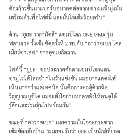
ต้องก้าวขึ้นมาแบกรับอนาคตต่อจากเขา ผมจึงมุ่งมั่น
เตรียมตัวเพื่อไฟต์นี้ และมั่นใจเต็มร้อยครับ”
ด้าน “ยูยะ วากามัตสึ” แชมป์โลก ONE MMA รุ่น
ฟลายเวต รั้งเข็มขัดครั้งที่ 2 พบกับ “อาวาซเบก โคล
เมียร์ซาเอฟ” จากอุซเบกิสถาน
ไฟต์นี้ “ยูยะ” ขอประกาศศักดาแชมป์โลกแดน
ซามูไรให้โลกจำ “ในวันแข่งขัน ผมอยากแสดงให้
เห็นมากกว่าแค่เทคนิค นั่นคือการต่อสู้ด้วยจิต
วิญญาณบูชิโด ผมจะตั้งใจถ่ายทอดพลังให้คนดูได้
รู้สึกและร่วมลุ้นไปพร้อมกัน”
ขณะที่ “อาวาซเบก” เผยความมั่นใจจะกระชาก
เข็มขัดกลับบ้าน “ผมยอมรับว่า ยูยะ เป็นนักสู้ที่ยอด