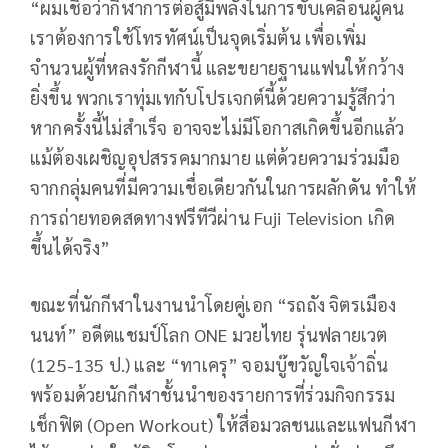
“ผมเชื่อว่ากีฬาการต่อสู้มีพลังในการขับเคลื่อนผู้คน
เราต้องการใช้โทรทัศน์เป็นจุดเริ่มต้น เพื่อเพิ่ม
จำนวนผู้ที่หลงรักกีฬานี้ และขยายฐานแฟนให้กว้าง
ยิ่งขึ้น พวกเราทุ่มเทกับโปรเจกต์นี้ด้วยความรู้สึกว่า
หากครั้งนี้ไม่สำเร็จ อาจจะไม่มีโอกาสเกิดขึ้นอีกแล้ว
แม้ต้องเผชิญอุปสรรคมากมาย แต่ด้วยความร่วมมือ
จากกลุ่มคนที่มีความเชื่อเดียวกันในการผลักดัน ทำให้
การถ่ายทอดสดทางฟรีทีวีผ่าน Fuji Television เกิด
ขึ้นได้จริง”
ขณะที่นักกีฬาในงานนำโดยคู่เอก “รถถัง จิตรเมือง
นนท์” อดีตแชมป์โลก ONE มวยไทย รุ่นฟลายเวต
(125-135 ป.) และ “ทาเครุ” จอมบู๊ขวัญใจเจ้าถิ่น
พร้อมด้วยนักกีฬาชั้นนำของรายการที่ร่วมกิจกรรม
เช็กฟิต (Open Workout) ให้สื่อมวลชนและแฟนกีฬา