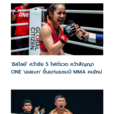
'อิสไลย์' คว้าชัย 5 ไฟต์รวด คว้าสัญญา
ONE 'เอลเบก' ขึ้นแท่นแชมป์ MMA คนใหม่