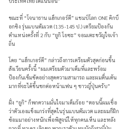
ประเทศไทยได้แน่นอน”
ขณะที่ “โจนาธาน แฮ็กเกอร์ตี” แชมป์โลก ONE คิกบ็
อกซิง รุ่นแบนตัมเวต (135-145 ป.) เตรียมป้องกัน
ตำแหน่งครั้งที่ 2 กับ “ยูกิ โยซะ” จอมเตะขวัญใจเจ้า
ถิ่น
โดย “แฮ็กเกอร์ตี” กล่าวถึงการเตรียมตัวสุดก่อนขึ้น
สังเวียนครั้งนี้ “ผมเตรียมตัวมาเต็มที่และพร้อม
ป้องกันเข็มขัดอย่างสุดความสามารถ และผมตื่นเต้น
มากที่จะได้ขึ้นชกต่อหน้าแฟน ๆ ชาวญี่ปุ่นครับ”
ฝั่ง “ยูกิ” ก็พกความมั่นใจมาเต็มร้อย “ตอนนี้ผมเชื่อ
ว่าตัวเองแข็งแกร่งที่สุดในรุ่นแบนตัมเวต และผมก็ฝึก
ซ้อมมาอย่างหนักเพื่อพิสูจน์ให้ทุกคนเห็น และหลัง
จากที่ ทาเครุ เลิกชก พวกเราตัวแทนนักกีฬาญี่ปุ่น