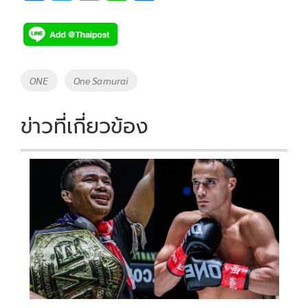
ac
wi
o
n
h
e
tt
p
e
ar
b
er
y
e
o
Li
Tags
ONE
One Samurai
o
n
k
k
ข่าวที่เกี่ยวข้อง