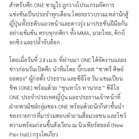
สำหรับศึก ONE ซามูไร ถูกวางโปรแกรมจัดการ
แข่งขันเป็นประจำทุกเดือน โดยจะรวบรวมเหล่านักสู้
ญี่ปุ่นทั้งระดับแถวหน้าและดาวรุ่ง มาประชันฝีมือกัน
อย่างเข้มข้น ครบทุกกติกา ทั้ง MMA, มวยไทย, คิกบ็
อกซิง และปล้ำจับล็อก
โดยเมื่อวันที่ 24 เม.ย. ที่ผ่านมา ONE ได้จัดงานแถลง
ข่าวก่อนวันเปิดศึก นำทีมโดย บิ๊กบอส “ชาตรี ศิษย์
ยอดธง” ผู้ก่อตั้ง ประธาน และซีอีโอ วัน แชมเปียน
ชิพ (ONE) พร้อมด้วย “ชุนทาโร ทานากะ” ซีอีโอ
ONE ประจำประเทศญี่ปุ่น และประธานเจ้าหน้าที่
ฝ่ายพาณิชย์กลุ่มของ ONE พร้อมด้วยนักกีฬาชั้นนำ
ของรายการที่มาร่วมตอบคำถามสื่อมวลชน และโชว์
ความพร้อมก่อนขึ้นสังเวียน ณ นิวเพียร์ฮอลล์ (New
Pier Hall) กรุงโตเกียว