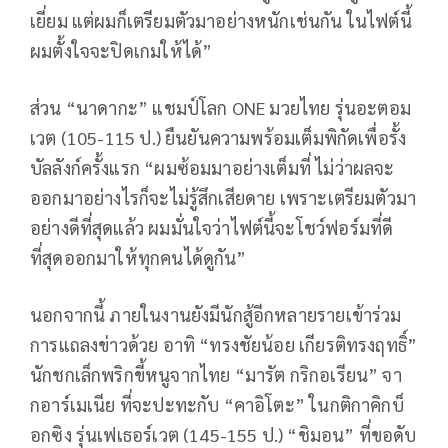
เยี่ยม แต่ผมก็เตรียมตัวมาอย่างหนักเช่นกัน ในไฟต์นี้
ผมตั้งใจจะปิดเกมให้ได้”
ส่วน “นาดากะ” แชมป์โลก ONE มวยไทย รุ่นอะตอม
เวต (105-115 ป.) ยืนยันความพร้อมเต็มพิกัดเพื่อรั้ง
บัลลังก์ครั้งแรก “ผมซ้อมมาอย่างเต็มที่ ไม่ว่าผลจะ
ออกมาอย่างไรก็จะไม่รู้สึกเสียดาย เพราะเตรียมตัวมา
อย่างดีที่สุดแล้ว ผมมั่นใจว่าไฟต์นี้จะโชว์ฟอร์มที่ดี
ที่สุดออกมาให้ทุกคนได้ดูกัน”
นอกจากนี้ ภายในงานยังมีนักสู้อีกหลายรายเข้าร่วม
การแถลงข่าวด้วย อาทิ “ทรงชัยน้อย เกียรติทรงฤทธิ์”
นักชกเล็กพริกขี้หนูจากไทย “มารัต กริกอเรียน” จา
กอาร์เมเนีย ที่จะปะทะกับ “คาอิโตะ” ในกติกาคิกบ็
อกซิง รุ่นเฟเธอร์เวต (145-155 ป.) “ชิมอน” ที่ขอดับ