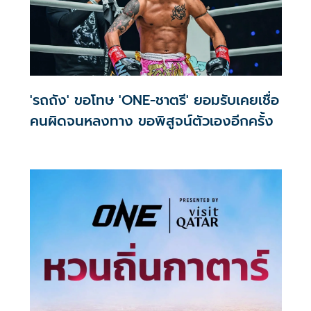
'รถถัง' ขอโทษ 'ONE-ชาตรี' ยอมรับเคยเชื่อ
คนผิดจนหลงทาง ขอพิสูจน์ตัวเองอีกครั้ง