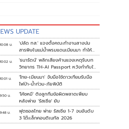
EWS UPDATE
'ปลัด ทส.' แจงตั้งคณะทำงานสางปม
10:08 น.
สารพิษในแม่น้ำพรมแดนเมียนมา ทำให้
แก้ปัญหารวดเร็ว
'ธนารัตน์' พลิกเสียงค้านแจงเหตุรับบท
10:02 น.
วิทยากร TH-AI Passport หวังกำกับใช้
งบเหมาะสม ชูจุดเด่นคนไทยได้ใช้ AI
'ไทย-เมียนมา' จับมือใช้ดาวเทียมรับมือ
10:01 น.
ระดับโปร ลดเหลื่อมล้ำทางเทคโนโลยี
ไฟป่า-น้ำท่วม-ภัยพิบัติ
เซฟงบไปกว่า900ล้าน เชื่อหากใช้เต็มที่
'โค้ชหมี' ติงลูกทีมข้อผิดพลาดเพียบ
เอกชนขาดทุนย่อยยับ
9:50 น.
หลังพ่าย 'รัสเซีย' ยับ
ฟุตซอลไทย พ่าย รัสเซีย 1-7 จบอันดับ
9:48 น.
3 โต๊ะเล็กคอนติเนทัล 2026