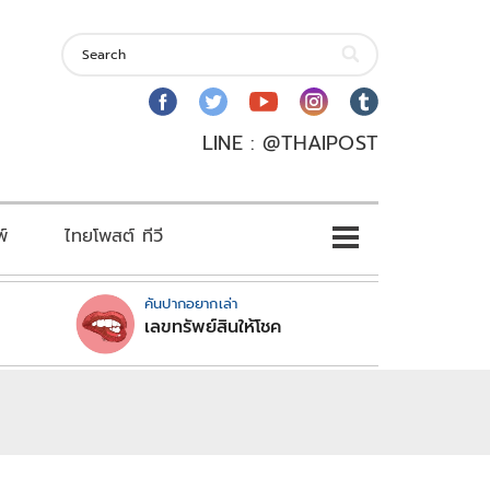
LINE : @THAIPOST
พ์
ไทยโพสต์ ทีวี
คันปากอยากเล่า
เลขทรัพย์สินให้โชค