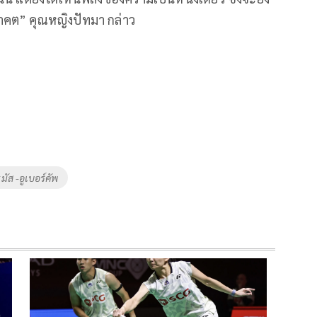
าคต” คุณหญิงปัทมา กล่าว
มัส -อูเบอร์คัพ