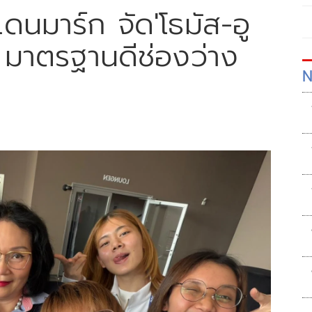
ดนมาร์ก จัด'โธมัส-อู
ม มาตรฐานดีช่องว่าง
N