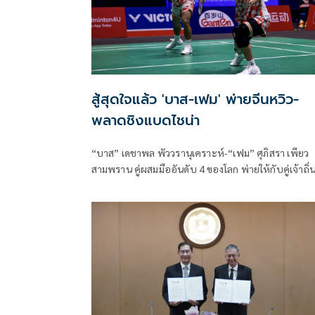
สู้สุดใจแล้ว 'บาส-เฟม' พ่ายจีนหวิว-
พลาดชิงแบดไชน่า
“บาส” เดชาพล พัววรานุเคราะห์-“เฟม” ศุภิสรา เพียว
สามพราน คู่ผสมมืออันดับ 4 ของโลก พ่ายให้กับคู่เจ้าถิ่
ไปอย่างหวุดหวิดทั้งสองเกมในศึกแบดมินตันรายการ “วิ
เตอร์ ไชน่า โอ