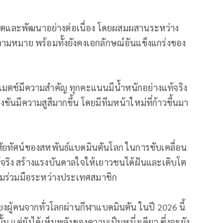
โตและพัฒนาอย่างต่อเนื่
อง โดยผสมผสานระหว่าง
ามหมาย พร้อมทั้งยังคงเอกลักษณ์อันแข็
งแกร่งของ
ุกแมตช์มีความสำคัญ ทุกคะแนนมีน้ำหนักอย่างแท้จริง
มีความสูสีมากขึ้น โดยมีทีมหน้าใหม่ที่ก้าวขึ้
นมา
ัยทัศน์
ของสหพันธ์แบดมินตันโลก ในการขับเคลื่อน
้
จริง สร้างแรงบันดาลใจให้เยาวชนได้ฝั
นและเติบโต
ร่วมมือระหว่
างประเทศสมาชิก
งผู้
คนจากทั่วโลกผ่านกีฬาแบดมินตัน ในปี 2026 นี้
นั้น แต่ยังได้เห็นพลังของความเป็
นหนึ่งเดียว ซึ่งจะยัง