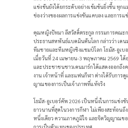
แข่งขันยังได้ยกระดับอย่
างเข้มข้นยิ่งขึ้น ท
ช่องว่างของผลการแข่งขันแคบลง และการแข่ง
คุณหญิงปัทมา ลีสวัสดิ์ตระกูล กรรมการคณะ
ประธานสหพันธ์แบดมินตันโลก กล่าวว่า เดนม
ทีมชายและที
มหญิงชิงแชมป์โลก โธมัส-อูเบ
เมื่อวันที่ 24 เมษายน-3 พฤษภาคม 2569 ได้
และประชาชนชาวเดนมาร์กได้
แสดงออกถึงค
งาน เจ้าหน้าที่ และแฟนกีฬา ต่างได้รับการดู
ญาณของการเป็นเจ้าภาพที่แท้จริ
ง
โธมัส-อูเบอร์คัพ 2026 เป็นหนึ่งในการแข่งขั
ยาวนานที่สุ
ดในวงการกีฬา ไม่เพียงสะท้อนถึง
หนึ่งเดี
ยว ความภาคภูมิใจ และจิตวิญญาณของ
การเป็นตั
วแทนของประเทศ