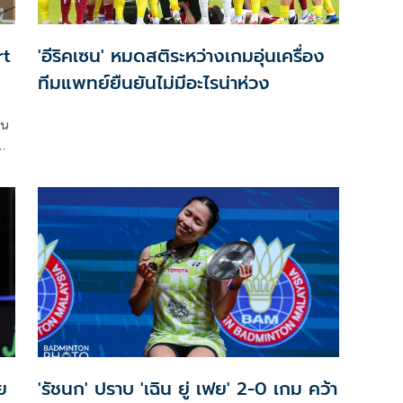
rt
'อีริคเซน' หมดสติระหว่างเกมอุ่นเครื่อง
ทีมแพทย์ยืนยันไม่มีอะไรน่าห่วง
็น
อน
าม
าคม
cs
ย
'รัชนก' ปราบ 'เฉิน ยู่ เฟย' 2-0 เกม คว้า