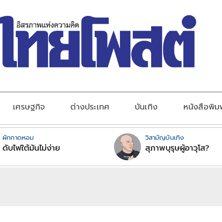
เศรษฐกิจ
ต่างประเทศ
บันเทิง
หนังสือพิม
ผักกาดหอม
วิสามัญบันเทิง
ดับไฟใต้มันไม่ง่าย
สุภาพบุรุษผู้อาวุโส?