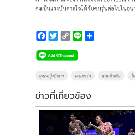
คงเป็นแรงบันดาลใจให้
กับคนรุ่นต่อไปในอน
F
T
C
Li
S
ac
wi
o
n
h
e
tt
p
e
ar
b
er
y
e
o
Li
Tags
คุณหญิงปัทมา
เดนมาร์ก
แบดมินตัน
โธ
o
n
k
k
ข่าวที่เกี่ยวข้อง