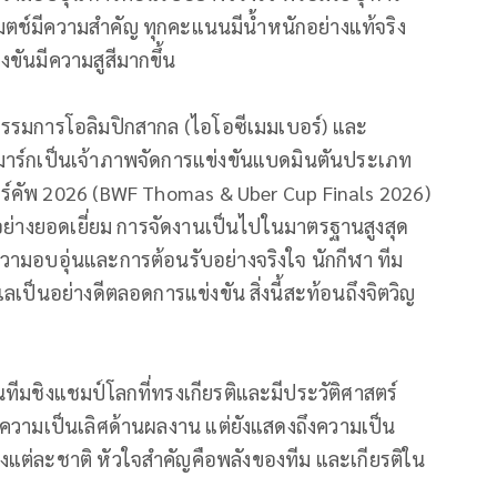
ุกแมตช์มีความสำคัญ ทุกคะแนนมีน้ำหนักอย่างแท้จริง
ขันมีความสูสีมากขึ้น
กรรมการโอลิมปิกสากล (ไอโอซีเมมเบอร์) และ
าร์กเป็นเจ้าภาพจัดการแข่
งขันแบดมินตันประเภท
อร์คัพ 2026 (BWF Thomas & Uber Cup Finals 2026)
อย่างยอดเยี่ยม การจัดงานเป็นไปในมาตรฐานสูงสุด
วามอบอุ่นและการต้
อนรับอย่างจริงใจ นักกีฬา ทีม
แลเป็นอย่างดี
ตลอดการแข่งขัน สิ่งนี้สะท้อนถึงจิตวิ
ญ
นทีมชิ
งแชมป์โลกที่ทรงเกียรติและมี
ประวัติศาสตร์
ความเป็นเลิ
ศด้านผลงาน แต่ยังแสดงถึงความเป็น
แต่ละชาติ หัวใจสำคัญคือพลังของทีม และเกียรติใน