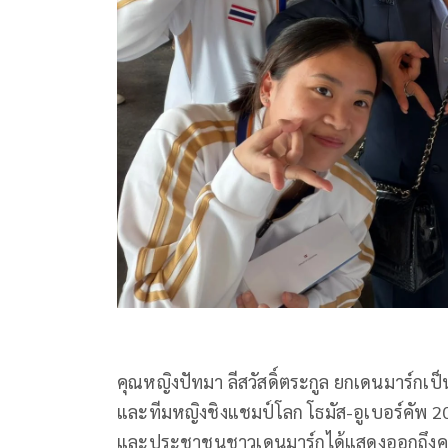
คุณหญิงปัทมา ลีสวัสดิ์ตระกูล ยกเดนมาร์กเป
และที
มหญิงชิงแชมป์โลก โธมัส-อูเบอร์คัพ 2
และประชาชนชาวเดนมาร์กได้
แสดงออกถึงคว