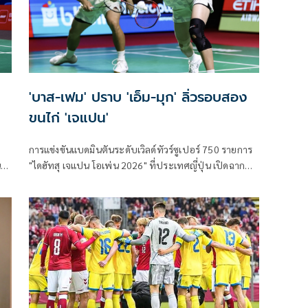
'บาส-เฟม' ปราบ 'เอ็ม-มุก' ลิ่วรอบสอง
ขนไก่ 'เจแปน'
การแข่งขันแบดมินตันระดับเวิลด์ทัวร์ซูเปอร์ 750 รายการ
น
"ไดฮัทสุ เจแปน โอเพ่น 2026" ที่ประเทศญี่ปุ่น เปิดฉาก
ค
รอบแรก เมื่อวันที่