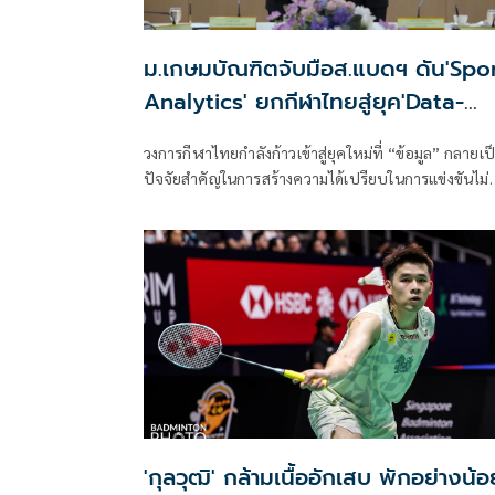
ม.เกษมบัณฑิตจับมือส.แบดฯ ดัน'Spo
Analytics' ยกกีฬาไทยสู่ยุค'Data-
Driven Sports'
วงการกีฬาไทยกำลังก้าวเข้าสู่ยุคใหม่ที่ “ข้อมูล” กลายเป
ปัจจัยสำคัญในการสร้างความได้เปรียบในการแข่งขันไม่
ต่างจากทักษะของนักกีฬาและประสบการณ์ของผู้ฝึกส
ล่าสุดเมื่อวันที่ 23 มิถุนายน 2569 ที่ผ่านมา คณะ
วิทยาศาสตร์การกีฬา มหาวิทยาลัยเกษมบัณฑิต ได้ลงน
บันทึกข้อตกลงความร่วมมือทางวิชาการ (MOU) กับสม
กีฬาแบดมินตันแห่งประเทศไทย ในพระบรมราชูปถัมภ์
เพื่อร่วมกันพัฒนางานวิจัย การเรียนการสอน และ
นวัตกรรมด้านวิทยาศาสตร์การกีฬาและ Sport Analyti
'กุลวุฒิ' กล้ามเนื้ออักเสบ พักอย่างน้อ