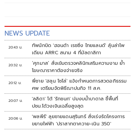
NEWS UPDATE
ทัพนักบิด 'ฮอนด้า เรซซิ่ง ไทยแลนด์' ลุ้นล่าโพ
20:43 น.
เดียม ARRC สนาม 4 ที่มัลดาลิกา
‘ศุภมาส’ สั่งเข้มตรวจคลินิกเสริมความงาม ย้ำ
20:32 น.
โฆษณาราคาต้องจ่ายจริง
พี่ชาย 'ฮลุน โซโล่' แจ้งกำหนดการสวดอภิธรรม
20:12 น.
ศพ เตรียมจัดพิธีฌาปนกิจ 11 ส.ค.
'ลลิดา' โต้ 'รักชนก' ปมงบน้ำบาดาล ชี้พื้นที่
20:07 น.
ปชน.ได้วงเงินเฉลี่ยสูงสุด
'พลพีร์' ลุยชายแดนสุรินทร์ สั่งเร่งรัดโครงการ
20:06 น.
ขยายไฟฟ้า 'ปราสาทตาควาย-เนิน 350'