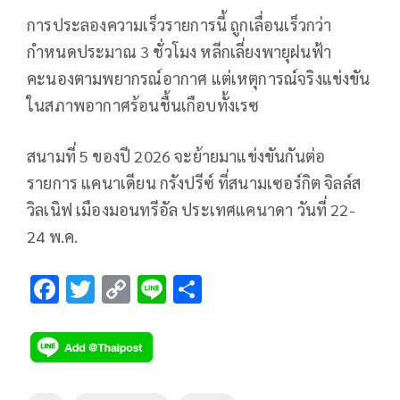
การประลองความเร็วรายการนี้ ถูกเลื่อนเร็วกว่า
กำหนดประมาณ 3 ชั่วโมง หลีกเลี่ยงพายุฝนฟ้า
คะนองตามพยากรณ์อากาศ แต่เหตุการณ์จริงแข่งขัน
ในสภาพอากาศร้อนชื้นเกือบทั้งเรซ
สนามที่ 5 ของปี 2026 จะย้ายมาแข่งขันกันต่อ
รายการ แคนาเดียน กรังปรีซ์ ที่สนามเซอร์กิต จิลล์ส
วิลเนิฟ เมืองมอนทรีอัล ประเทศแคนาดา วันที่ 22-
24 พ.ค.
F
T
C
Li
S
ac
wi
o
n
h
e
tt
p
e
ar
b
er
y
e