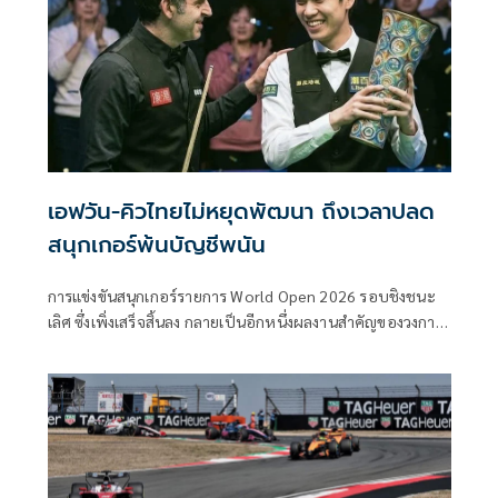
เอฟวัน-คิวไทยไม่หยุดพัฒนา ถึงเวลาปลด
สนุกเกอร์พ้นบัญชีพนัน
การแข่งขันสนุกเกอร์รายการ World Open 2026 รอบชิงชนะ
เลิศ ซึ่งเพิ่งเสร็จสิ้นลง กลายเป็นอีกหนึ่งผลงานสำคัญของวงการ
กีฬาไทย เมื่อ “เอฟวัน” เทพไชยา อุ่นหนู คว้าแชมป์มาครอ