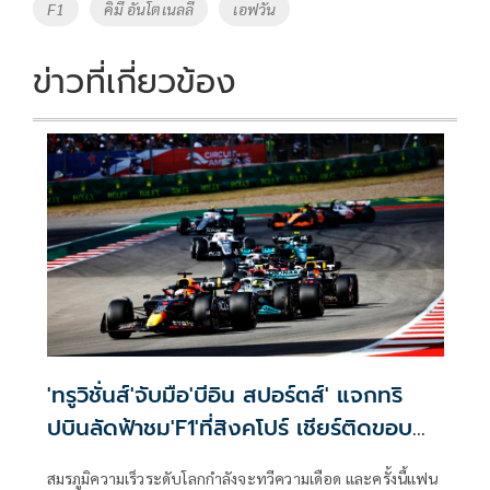
o
Li
Tags
F1
คิมี อันโตเนลลี
เอฟวัน
o
n
k
k
ข่าวที่เกี่ยวข้อง
'ทรูวิชั่นส์'จับมือ'บีอิน สปอร์ตส์' แจกทริ
ปบินลัดฟ้าชม'F1'ที่สิงคโปร์ เชียร์ติดขอบ
แทร็กฟรี
สมรภูมิความเร็วระดับโลกกำลังจะทวีความเดือด และครั้งนี้แฟน