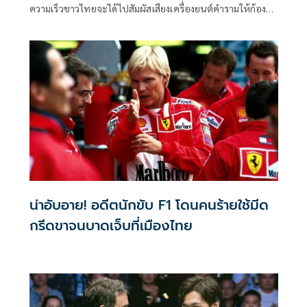
ความเร็วชาวไทยจะได้ไปสัมผัสเสียงเครื่องยนต์คำรามให้ก้องหู
ด้วยตาตัวเอง ทรูวิชั่นส์ (TrueVisions) แท็กทีมกับ บีอิน สปอร์ต
(beIN SPORTS) เจ้าของลิขสิทธิ์ถ่ายทอดสดมอเตอร์สปอร์ต
อันดับหนึ่ง จัดแคมเปญสุดเอ็กซ์คลูซีฟ เอาใจคอความเร็วขั้นสุด
แจกแพ็กเกจทริปบินลัดฟ้าชมการแข่งขันรถสูตรหนึ่งชิงแชมป์
โลก FORMULA 1 SINGAPORE AIRLINES SINGAPORE GRAND
PRIX 2026 ณ สนาม มารีน่า เบย์ สตรีท เซอร์กิต ประเทศ
สิงคโปร์ แบบติดขอบสนาม ฟรี! จำนวน 1 รางวัล (รางวัลละ 2 ที่
นั่ง) มูลค่ารวมกว่า 215,160 บาท
น่าอับอาย! อดีตนักขับ F1 โดนคนร้ายใช้มีด
กรีดขาจนบาดเจ็บที่เมืองไทย