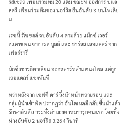
รัสเซลล์ เพื่อนร่วมทีม 20 แต้ม ขณะที่ ออสการ์ ปิแอ
สตรี เพือนร่วมทีมของ นอร์ริส ยืนอันดับ 3 บนโพเดีย
ม
เรซนี้ รัสเซลล์ จบอันดับ 4 ตามด้วย แม็กซ์ เวอร์
สแตพเพน จาก เรด บูลล์ และ ชาร์ลส เลอแคลร์ จาก
เฟอร์รารี
นักซิ่งชาวอิตาเลียน ออกสตาร์ทตำแหน่งโพล แต่ถูก
เลอแคลร์ แซงทันที
ทว่าหลังจาก เซฟตี คาร์ วิ่งนำหน้าหลายรอบ และ
กลุ่มผู้นำเข้าพิต ปรากฏว่า อันโตเนลลี กลับขึ้นนำแล้ว
รักษาอันดับ กระทั่งผ่านธงตาหมากรุกคนแรก โดยทิ้ง
ห่างอันดับ 2 นอร์ริส 3.264 วินาที