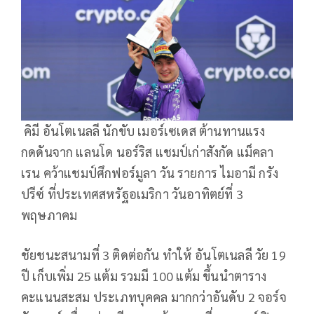
คิมี อันโตเนลลี นักขับ เมอร์เซเดส ต้านทานแรง
กดดันจาก แลนโด นอร์ริส แชมป์เก่าสังกัด แม็คลา
เรน คว้าแชมป์ศึกฟอร์มูลา วัน รายการ ไมอามี กรัง
ปรีซ์ ที่ประเทศสหรัฐอเมริกา วันอาทิตย์ที่ 3
พฤษภาคม
ชัยชนะสนามที่ 3 ติดต่อกัน ทำให้ อันโตเนลลี วัย 19
ปี เก็บเพิ่ม 25 แต้ม รวมมี 100 แต้ม ขึ้นนำตาราง
คะแนนสะสม ประเภทบุคคล มากกว่าอันดับ 2 จอร์จ