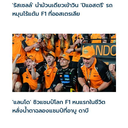
'รัสเซลล์' นำม้วนเดียวเข้าวิน 'ปิแอสตรี' รถ
หมุนไร้แต้ม F1 ที่ออสเตรเลีย
'แลนโด' ซิวแชมป์โลก F1 หนแรกในชีวิต
หลั่งน้ำตาฉลองแชมป์ที่อาบู ดาบี