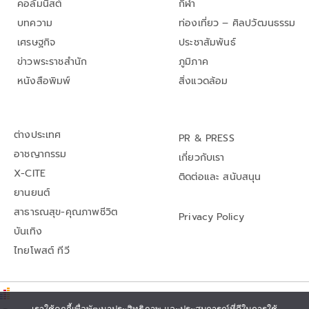
คอลัมนิสต์
กีฬา
บทความ
ท่องเที่ยว – ศิลปวัฒนธรรม
เศรษฐกิจ
ประชาสัมพันธ์
ข่าวพระราชสำนัก
ภูมิภาค
หนังสือพิมพ์
สิ่งแวดล้อม
ต่างประเทศ
PR & PRESS
อาชญากรรม
เกี่ยวกับเรา
X-CITE
ติดต่อและ สนับสนุน
ยานยนต์
สาธารณสุข-คุณภาพชีวิต
Privacy Policy
บันเทิง
ไทยโพสต์ ทีวี