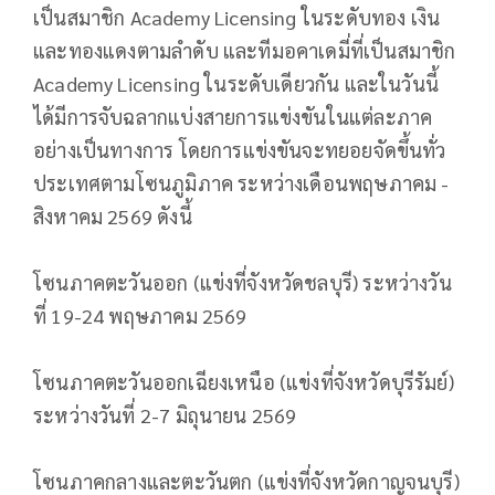
เป็นสมาชิก Academy Licensing ในระดับทอง เงิน
และทองแดงตามลำดับ และทีมอคาเดมี่ที่เป็นสมาชิก
Academy Licensing ในระดับเดียวกัน และในวันนี้
ได้มีการจับฉลากแบ่งสายการแข่งขันในแต่ละภาค
อย่างเป็นทางการ โดยการแข่งขันจะทยอยจัดขึ้นทั่ว
ประเทศตามโซนภูมิภาค ระหว่างเดือนพฤษภาคม -
สิงหาคม 2569 ดังนี้
โซนภาคตะวันออก (แข่งที่จังหวัดชลบุรี) ระหว่างวัน
ที่ 19-24 พฤษภาคม 2569
โซนภาคตะวันออกเฉียงเหนือ (แข่งที่จังหวัดบุรีรัมย์)
ระหว่างวันที่ 2-7 มิถุนายน 2569
โซนภาคกลางและตะวันตก (แข่งที่จังหวัดกาญจนบุรี)