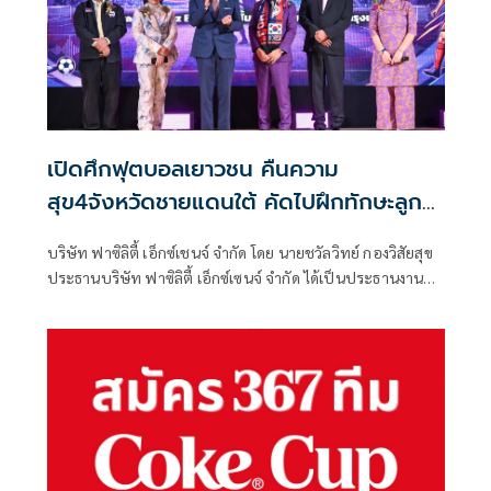
วัฒนธรรม จ. เชียงราย, คุณวรัชยา โกแสนตอ เป็นที่ปรึกษา
สโมสรฟุตบอล สิงห์ เชียงราย ยูไนเต็ด, "วาว" จารุวัฒน์ พริบไหว
และ “โอ๊ต” ณัฐพร พันธุ์ฤทธิ์ นักฟุตบอลทีมชาติไทย ที่ ห้อง
ประชุมชั้น 25 อาคารเฉลิมพระเกียรติ 7 รอบพระชนมพรรษา
การกีฬาแห่งประเทศไทย
เปิดศึกฟุตบอลเยาวชน คืนความ
สุข4จังหวัดชายแดนใต้ คัดไปฝึกทักษะลูก
หนังต่างแดน
บริษัท ฟาซิลิตี้ เอ็กซ์เชนจ์ จำกัด โดย นายชวัลวิทย์ กองวิสัยสุข
ประธานบริษัท ฟาซิลิตี้ เอ็กซ์เซนจ์ จำกัด ได้เป็นประธานงาน
แถลงข่าวเปิดตัวโครงการ ฟุตบอลเยาวชนคืนความสุข (PYNS
YOUTH LEACUE 2026) พร้อมด้วย นายเอกศิริ ปักษี นายก
สมาคมทหารผ่านศึกแห่งประเทศไทย, พันเอกอดุลย์ มะลิพันธุ์
อดีตกองหน้าทีมชาติไทย, พลเอกธิติวัฒน์ กำลังเอก อดีต
สมาชิกสภาขับเคลื่อนประเทศไทย (สปท), ท่านผู้หญิงภัสพร
พรประเสริฐ ประธานโครงการจิตอาสา “ปันสุขมีสุข” อาสาทำดี
ด้วยโครงการเฉพาะกิจ เพื่อถวายเป็นพระราชกุศลแด่พระบาท
สมเด็จพระเจ้าอยู่หัว และ นายสาธิต กรีกุล ณ ห้อง Grand