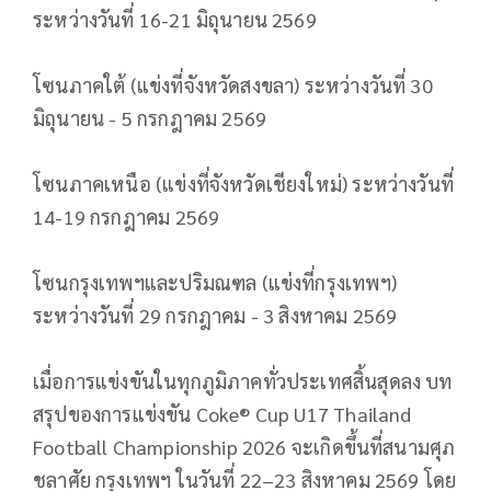
ระหว่างวันที่ 16-21 มิถุนายน 2569
โซนภาคใต้ (แข่งที่จังหวัดสงขลา) ระหว่างวันที่ 30
มิถุนายน - 5 กรกฎาคม 2569
โซนภาคเหนือ (แข่งที่จังหวัดเชียงใหม่) ระหว่างวันที่
14-19 กรกฎาคม 2569
โซนกรุงเทพฯและปริมณฑล (แข่งที่กรุงเทพฯ)
ระหว่างวันที่ 29 กรกฎาคม - 3 สิงหาคม 2569
เมื่อการแข่งขันในทุกภูมิภาคทั่วประเทศสิ้นสุดลง บท
สรุปของการแข่งขัน Coke® Cup U17 Thailand
Football Championship 2026 จะเกิดขึ้นที่สนามศุภ
ชลาศัย กรุงเทพฯ ในวันที่ 22–23 สิงหาคม 2569 โดย