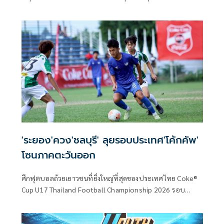
ภูมิภาค เดินหน้าแข่งขันอย่างต่อเนื่อง และถือเป็นวันสุดท้ายของ
การแข่งขันของ โซนภาคตะวันออกเฉียงเหนือ ซึ่งเป็นเกมรอบชิง
ชนะเลิศ เพื่อวัดความเป็นหนึ่ง ท่ามกลางบรรยากาศที่เข้มข้น
สุดๆ ภายใต้การจับมือกันระหว่าง สมาคมกีฬาฟุตบอลแห่ง
ประเทศไทย ในพระบรมราชูปถัมภ์ ร่วมกับ กลุ่มธุรกิจโคคา-โค
ล่า ในประเทศไทย อันประกอบด้วย บริษัท โคคา-โคล่า
(ประเทศไทย) จำกัด บริษัท ไทยน้ำทิพย์ คอร์ปอเรชั่น จำกัด
(มหาชน) และบริษัท หาดทิพย์ จำกัด (มหาชน)
'ระยอง'ควง'ชลบุรี' ลุยรอบประเทศ'โค้กคัพ'
โซนภาคตะวันออก
ศึกฟุตบอลถ้วยเยาวชนที่ยิ่งใหญ่ที่สุดของประเทศไทย Coke®
Cup U17 Thailand Football Championship 2026 รอบ
ภูมิภาค เดินหน้าแข่งขันอย่างต่อเนื่อง เป็นวันที่ 5 เดินทางมาถึง
รอบรองชนะเลิศ ที่มีตั๋วไปเล่นรอบชิงแชมป์ประเทศไทยเป็น
เดิมพัน ท่ามกลางบรรยากาศที่เข้มข้นสุดๆ ภายใต้การจับมือกัน