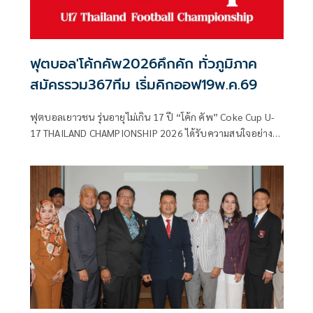
Meroz Ballroom ชั้น 3 โรงแรมอัล มีรอซ กรุงเทพฯ เมื่อวันก่อน
ฟุตบอล'โค้กคัพ2026คึกคัก ทั่วภูมิภาค
สมัครรวม367ทีม เริ่มคิกออฟ19พ.ค.69
ฟุตบอลเยาวชน รุ่นอายุไม่เกิน 17 ปี “โค้ก คัพ” Coke Cup U-
17 THAILAND CHAMPIONSHIP 2026 ได้รับความสนใจอย่าง
มาก โดยมีทีมจากสโมสร, อคาเดมี่ และสถานบันการศึกษาจาก
ทั่วประเทศ ยื่นใบสมัครรวมทั้งหมด 367 ทีม