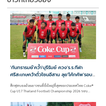
'กันทรารมย์'คว้ำ'บุรีรัมย์ ควง'ร.ร.กีฬา
ศรีสะเกษคว้าตั๋วโซนอีสาน ลุย'โค้กคัพ'รอบ
ประเทศ
ศึกฟุตบอลถ้วยเยาวชนที่ยิ่งใหญ่ที่สุดของประเทศไทย Coke®
Cup U17 Thailand Football Championship 2026 รอบ
ภูมิภาค โซนตะวันออกเฉียงเหนือ ซึ่งถือเป็นภาคที่ 2 ของ
ประเทศไทย เดินหน้าแข่งขันวันที่ 5 ที่เป็นเกมตัดสินในการชิง