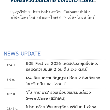
สมัครแล้ว6โซนทั่วไทย ชิงเงินกว่า1.5ล้าน
บาท
กลุ่มธุรกิจโคคา-โคล่า ในประเทศไทย อันประกอบไปด้วย
บริษัท โคคา-โคล่า (ประเทศไทย) จำกัด บริษัท ไทยน้ำทิพย์
คอร์ปอเรชั่น จำกัด (มหาชน) และบริษัท หาดทิพย์ จำกัด
(มหาชน) ร่วมกับ สมาคมกีฬาฟุตบอลแห่งประเทศไทย ใน
พระบรมราชูปถัมภ์ เปิดรับสมัครทีมฟุตบอลเยาวชนรุ่นอายุไม่
เกิน 17 ปี จากทั่วประเทศ เข้าร่วม Coke® Cup U17 Thailand
Football Championship 2026
NEWS UPDATE
808 Festival 2026 ไลน์อัปแรกสุดยิ่งใหญ่
1:24 น.
ระเบิดความมันส์ 2 วันเต็ม 2-3 ต.ค.นี้
M4 คัมแบคตามสัญญา! ปล่อย 2 ซิงเกิลแรก
1:16 น.
'อะดรีนาลีน' และ 'ชอบU'
'ดั๊ม คาราบาว' รวมเพื่อนวัยมัธยมตั้งวง
1:02 น.
SweetCane (สวีทเคน)
โปรดเกล้าฯ 'พันเอกสุภัทร ชูตินันทน์' ดำรง
23:49 น.