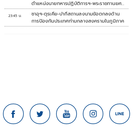
ตำแหน่งนายทหารปฏิบัติการฯ-พระราชทานยศ
'พลตรี'
ซาอุฯ-ตุรเคีย-ปากีสถานลงนามข้อตกลงด้าน
23:45 น.
การป้องกันประเทศท่ามกลางสงครามในภูมิภาค