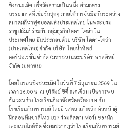
ชิงชนะเลิศ เพื่อวัดความเป็นหนึ่ง ท่ามกลาง
บรรยากาศที่เข้มข้นสุดๆ ภายใต้การจับมือกันระหว่าง
สมาคมกีฬาฟุตบอลแห่งประเทศไทย ในพระบรม
ราชูปถัมภ์ ร่วมกับ กลุ่มธุรกิจโคคา-โคล่า ใน
ประเทศไทย อันประกอบด้วย บริษัท โคคา-โคล่า
(ประเทศไทย) จำกัด บริษัท ไทยน้ำทิพย์
คอร์ปอเรชั่น จำกัด (มหาชน) และบริษัท หาดทิพย์
จำกัด (มหาชน)
โดยในรอบชิงชนะเลิศ ในวันที่ 7 มิถุนายน 2569 ใน
เวลา 16.00 น. ณ บุรีรัมย์ ซิตี้ สเตเดียม เป็นการพบ
กัน ระหว่าง โรงเรียนกีฬาจังหวัดศรีสะเกษ กับ
โรงเรียนกันทรารมย์ โดยมี วสพล แก้วผลึก หัวหน้าผู้
ฝึกสอนทีมชาติไทย U17 ร่วมติดตามฟอร์มของนั
ก
เตะแบบใกล้ชิด ซึ่งผลปรากฏว่า โรงเรียนกันทรารมย์