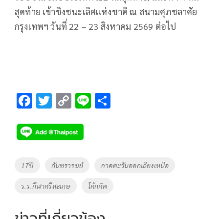
สุดท้าย เข้าชิงชนะเลิศแห่งชาติ ณ สนามศุภชลาศัย
กรุงเทพฯ วันที่ 22 – 23 สิงหาคม 2569 ต่อไป
F
T
C
Li
S
ac
wi
o
n
h
e
tt
p
e
ar
b
er
y
e
o
Li
Tags
17ปี
กันทรารมย์
ภาคตะวันออกเฉียงเหนือ
o
n
ร.ร.กีฬาศรีสะเกษ
โค้กคัพ
k
k
ข่าวที่เกี่ยวข้อง