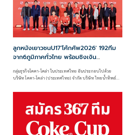
ประกอบด้วย บริษัท โคคา-โคล่า (ประเทศไทย) จำกัด บริษัท
ไทยน้ำทิพย์ คอร์ปอเรชั่น จำกัด (มหาชน) และบริษัท หาด
ทิพย์ จำกัด (มหาชน)
ลูกหนังเยาวชนU17'โค้กคัพ2026' 192ทีม
จาก6ภูมิภาคทั่วไทย พร้อมชิงเงิน
รางวัล1.5ล.
กลุ่มธุรกิจโคคา-โคล่า ในประเทศไทย อันประกอบไปด้วย
บริษัท โคคา-โคล่า (ประเทศไทย) จำกัด บริษัท ไทยน้ำทิพย์
คอร์ปอเรชั่น จำกัด (มหาชน) และบริษัท หาดทิพย์ จำกัด
(มหาชน) ร่วมกับ สมาคมกีฬาฟุตบอลแห่งประเทศไทย ใน
พระบรมราชูปถัมภ์ ประกาศเปิดฉากอย่างเป็นทางการกับศึก
Coke® Cup U17 Thailand Football Championship 2026
เตรียมระเบิดความมันส์ ด้วยพิธีจับฉลากแบ่งสายการแข่งขัน
พร้อมเผยโปรแกรมการแข่งขันทั้งหมดของ 192 ทีมเยาวชนจาก
6 ภูมิภาคทั่วประเทศ ที่พร้อมลงสนามฟาดแข้งชิงเงินรางวัลรวม
กว่า 1.5 ล้านบาท และโอกาสก้าวสู่เส้นทางนักฟุตบอลอาชีพ