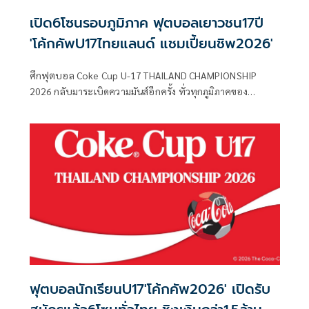
เปิด6โซนรอบภูมิภาค ฟุตบอลเยาวชน17ปี
'โค้กคัพU17ไทยแลนด์ แชมเปี้ยนชิพ2026'
ศึกฟุตบอล Coke Cup U-17 THAILAND CHAMPIONSHIP
2026 กลับมาระเบิดความมันส์อีกครั้ง ทั่วทุกภูมิภาคของ
ประเทศไทย โดยรอบภูมิภาค จะแบ่งออกเป็น 6 โซน ดังนี้
ฟุตบอลนักเรียนU17'โค้กคัพ2026' เปิดรับ