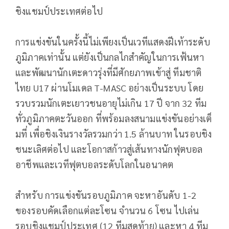
ชิงแชมป์
ประเทศต่อไป
การแข่งขันในครั้งนี้ไม่เพี
ยงเป็นเวทีแสดงฝีเท้าระดับ
ภูมิ
ภาคเท่านั้น แต่ยังเป็นกลไกสำคัญในการเฟ้นหา
และพัฒนานักเตะดาวรุ่งที่มีศั
กยภาพเข้าสู่ ทีมชาติ
ไทย U17 ผ่านโมเดล T-MASC อย่างเป็นระบบ โดย
รวบรวมนักเตะเยาวชนอายุไม่
เกิน 17 ปี จาก 32 ทีม
ทั่วภูมิภาคตะวันออก ที่พร้อมลงสนามแข่งขันอย่างเต็
มที่ เพื่อชิงเงินรางวัลรวมกว่า 1.5 ล้านบาท ในรอบชิง
ชนะเลิศต่อไป และโอกาสก้าวสู่เส้นทางนักฟุ
ตบอล
อาชีพและเวทีฟุตบอลระดั
บโลกในอนาคต
สำหรับ การแข่งขันรอบภูมิภาค จะหาอันดับ 1-2
ของรอบคัดเลือกแต่ละโซน จำนวน 6 โซน ไปเล่น
รอบชิงแชมป์ประเทศ (12 ทีมสุดท้าย) และหา 4 ทีม