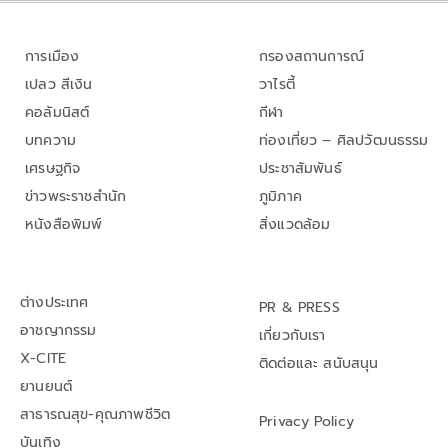
การเมือง
กรองสถานการณ์
เปลว สีเงิน
วาไรตี้
คอลัมนิสต์
กีฬา
บทความ
ท่องเที่ยว – ศิลปวัฒนธรรม
เศรษฐกิจ
ประชาสัมพันธ์
ข่าวพระราชสำนัก
ภูมิภาค
หนังสือพิมพ์
สิ่งแวดล้อม
ต่างประเทศ
PR & PRESS
อาชญากรรม
เกี่ยวกับเรา
X-CITE
ติดต่อและ สนับสนุน
ยานยนต์
สาธารณสุข-คุณภาพชีวิต
Privacy Policy
บันเทิง