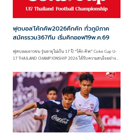
และเวทีฟุตบอลระดับโลกต่อไปในอนาคต
ฟุตบอล'โค้กคัพ2026คึกคัก ทั่วภูมิภาค
สมัครรวม367ทีม เริ่มคิกออฟ19พ.ค.69
ฟุตบอลเยาวชน รุ่นอายุไม่เกิน 17 ปี “โค้ก คัพ” Coke Cup U-
17 THAILAND CHAMPIONSHIP 2026 ได้รับความสนใจอย่าง
มาก โดยมีทีมจากสโมสร, อคาเดมี่ และสถานบันการศึกษาจาก
ทั่วประเทศ ยื่นใบสมัครรวมทั้งหมด 367 ทีม