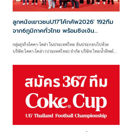
การกีฬาแห่งประเทศไทย
ลูกหนังเยาวชนU17'โค้กคัพ2026' 192ทีม
จาก6ภูมิภาคทั่วไทย พร้อมชิงเงิน
รางวัล1.5ล.
กลุ่มธุรกิจโคคา-โคล่า ในประเทศไทย อันประกอบไปด้วย
บริษัท โคคา-โคล่า (ประเทศไทย) จำกัด บริษัท ไทยน้ำทิพย์
คอร์ปอเรชั่น จำกัด (มหาชน) และบริษัท หาดทิพย์ จำกัด
(มหาชน) ร่วมกับ สมาคมกีฬาฟุตบอลแห่งประเทศไทย ใน
พระบรมราชูปถัมภ์ ประกาศเปิดฉากอย่างเป็นทางการกับศึก
Coke® Cup U17 Thailand Football Championship 2026
เตรียมระเบิดความมันส์ ด้วยพิธีจับฉลากแบ่งสายการแข่งขัน
พร้อมเผยโปรแกรมการแข่งขันทั้งหมดของ 192 ทีมเยาวชนจาก
6 ภูมิภาคทั่วประเทศ ที่พร้อมลงสนามฟาดแข้งชิงเงินรางวัลรวม
กว่า 1.5 ล้านบาท และโอกาสก้าวสู่เส้นทางนักฟุตบอลอาชีพ
และเวทีฟุตบอลระดับโลกต่อไปในอนาคต