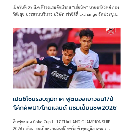
เมื่อวันที่ 29 มี.ค.ที่โรงแรมอัลมีรอซ “เสี่ยนัท” นายชวัลวิทย์ กอง
วิสัยสุข ประธานบริหาร บริษัท ฟาซิลิตี้ Exchange จัดประชุม
กับเพื่อนกลุ่มธุรกิจ เพื่อเตรียมจัดโครงการ “ฟุตบอลเยาวชน
สานฝัน 4 จังหวัดชายแดนใต้” คัดเลือกสุดยอดทีมไปฝึกทักษะ
ลุกหนังที่ต่างแดน เพื่อหวังพัฒนาเยาวชนนักเตะที่ด้อยโอกาส
ให้ก้าวขึ้นเป็นกำลังของทีมชาติไทยในอนาคต
เปิด6โซนรอบภูมิภาค ฟุตบอลเยาวชน17ปี
'โค้กคัพU17ไทยแลนด์ แชมเปี้ยนชิพ2026'
ศึกฟุตบอล Coke Cup U-17 THAILAND CHAMPIONSHIP
2026 กลับมาระเบิดความมันส์อีกครั้ง ทั่วทุกภูมิภาคของ