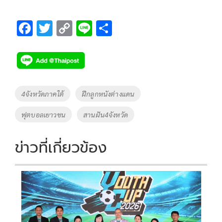
F
T
C
Li
S
ac
wi
o
n
h
e
tt
p
e
ar
b
er
y
e
o
Li
Tags
4จังหวัดภาคใต้
ฝึกลูกหนังต่างแดน
o
n
ฟุตบอลเยาวชน
สานฝัน4จังหวัด
k
k
ข่าวที่เกี่ยวข้อง