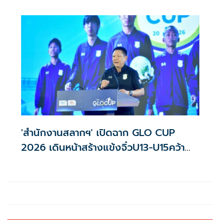
ประเทศไทย โดยรอบภูมิภาค จะแบ่งออกเป็น 6 โซน ดังนี้
'สำนักงานสลากฯ' เปิดฉาก GLO CUP
2026 เดินหน้าสร้างแข้งจิ๋วU13-U15คว้า
โอกาสสู่เจลีก