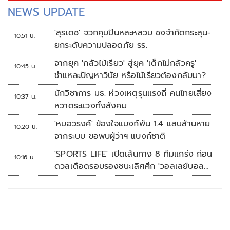
NEWS UPDATE
'สุรเดช' จวกคุมปืนหละหลวม ชงจำกัดกระสุน-
10:51 น.
ยกระดับความปลอดภัย รร.
จากยุค 'กลัวไม้เรียว' สู่ยุค 'เด็กไม่กลัวครู'
10:45 น.
ชำแหละปัญหาวินัย หรือไม้เรียวต้องกลับมา?
นักวิชาการ มธ. ห่วงเหตุรุนแรงถี่ คนไทยเสี่ยง
10:37 น.
หวาดระแวงทั้งสังคม
'หมอวรงค์' ข้องใจแบงก์พัน 1.4 แสนล้านหาย
10:20 น.
จากระบบ ขอพบผู้ว่าฯ แบงก์ชาติ
'SPORTS LIFE' เปิดเส้นทาง 8 ทีมแกร่ง ก่อน
10:16 น.
ดวลเดือดรอบรองชนะเลิศศึก 'วอลเลย์บอล
นักเรียน แชมป์กีฬา 7HD 2026'