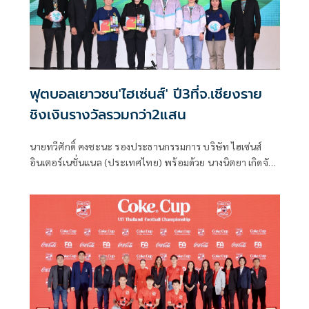
ฟุตบอลเยาวชน'ไฮเซ่นส์' ปี3ที่จ.เชียงราย
ชิงเงินรางวัลรวมกว่า2แสน
นายทวีศักดิ์ คงชะนะ รองประธานกรรมการ บริษัท ไฮเซ่นส์
อินเตอร์เนชั่นแนล (ประเทศไทย) พร้อมด้วย นางนิตยา เกิดจัน
ทึก ผู้อำนวยการสำนักงานคณะกรรมการกีฬาอาชีพ การกีฬา
แห่งประเทศไทย (กกท.) ร่วมแถลงข่าว “การแข่งขันฟุตบอล 7
คน ชิงแชมป์เยาวชนรุ่น 12 ปี HISENSE FOOTBALL YOUTH
CUP SPONSORSHIP 2026 ปี 3” และ จับสลากแบ่งกลุ่มการ
แข่งขัน ร่วมด้วย คุณสลักจฤฎดิ์ ติยะไพรัช ประธานสภา
วัฒนธรรม จ. เชียงราย, คุณวรัชยา โกแสนตอ เป็นที่ปรึกษา
สโมสรฟุตบอล สิงห์ เชียงราย ยูไนเต็ด, "วาว" จารุวัฒน์ พริบไหว
และ “โอ๊ต” ณัฐพร พันธุ์ฤทธิ์ นักฟุตบอลทีมชาติไทย ที่ ห้อง
ประชุมชั้น 25 อาคารเฉลิมพระเกียรติ 7 รอบพระชนมพรรษา