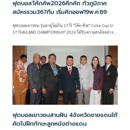
ฟุตบอล'โค้กคัพ2026คึกคัก ทั่วภูมิภาค
สมัครรวม367ทีม เริ่มคิกออฟ19พ.ค.69
ฟุตบอลเยาวชน รุ่นอายุไม่เกิน 17 ปี “โค้ก คัพ” Coke Cup U-
17 THAILAND CHAMPIONSHIP 2026 ได้รับความสนใจอย่าง
มาก โดยมีทีมจากสโมสร, อคาเดมี่ และสถานบันการศึกษาจาก
ทั่วประเทศ ยื่นใบสมัครรวมทั้งหมด 367 ทีม
ฟุตบอลเยาวชนสานฝัน 4จังหวัดชายแดนใต้
คัดไปฝึกทักษะลูกหนังต่างแดน