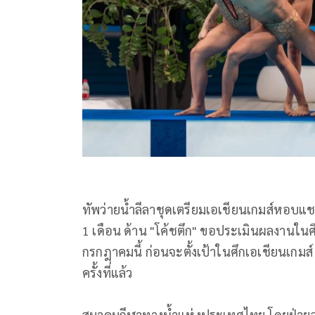
ทัพว่ายน้ำลีลาชุ
ดเตรียมเอเชียนเกมส์หอบแช
1 เดือน ด้าน "โค้ชตึก" ขอประเมินผลงานในศึ
กรกฎาคมนี้ ก่อนจะตั้งเป้าในศึกเอเชี
ยนเกมส์
ครั้งที่แล้ว
สมาคมกีฬาทางน้ำแห่งประเทศไทย โดยฝ่ายว่าย