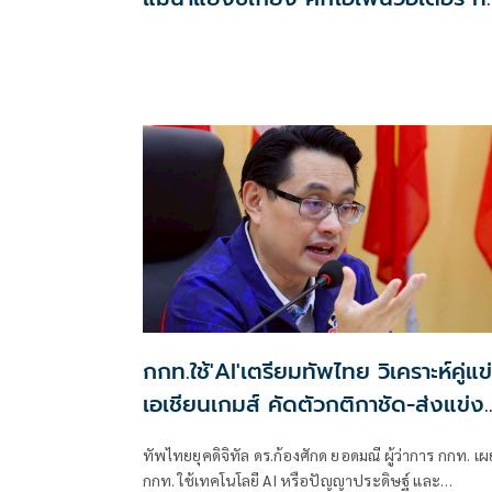
ฮั่น
กกท.ใช้'AI'เตรียมทัพไทย วิเคราะห์คู่แข
เอเชียนเกมส์ คัดตัวกติกาชัด-ส่งแข่ง
คุ้มค่าเงิน
ทัพไทยยุคดิจิทัล ดร.ก้องศักด ยอดมณี ผู้ว่าการ กกท. เผ
กกท. ใช้เทคโนโลยี AI หรือปัญญาประดิษฐ์ และ