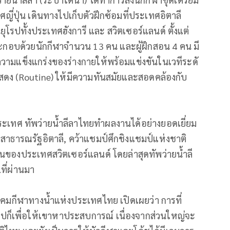
ศญี่ปุ่น เดินทางไปเก็บตัวฝึกซ้อมที่
ประเทศอิตาลี
โรปทั้
งประเทศฮังการี และ สวิตเซอร์แลนด์ ตั้งแต่
ระกอบด้
วยนักกีฬาจำนวน 13 คน และผู้ฝึกสอน 4 คน มี
ามแข็งแกร่งของร่างกายให้
พร้อมแข่งขันในเวทีระดั
ดง (Routine) ให้มีความทันสมัยและสอดคล้องกั
บ
ระเทศ ทัพว่ายน้ำลีลาไทยทำผลงานได้อย่
างยอดเยี่ยม
 สาธารณรัฐอิตาลี, คว้าแชมป์ศึกชิงแชมป์แห่งชาติ
นของประเทศสวิตเซอร์แลนด์ โดยล่าสุดทัพว่ายน้ำลี
.ที่ผ่านมา
าคมกีฬาทางน้ำแห่
งประเทศไทย เปิดเผยว่า การที่
ปก็เพื่
อให้เขาหาประสบการณ์ เนื่องจากส่วนใหญ่จะ