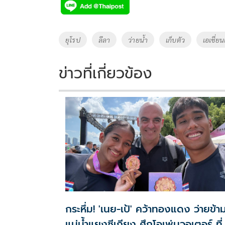
e
tt
p
e
ar
b
er
y
e
o
Li
Tags
ยุโรป
ลีลา
ว่ายน้ำ
เก็บตัว
เอเชี่ย
o
n
k
k
ข่าวที่เกี่ยวข้อง
กระหึ่ม! 'เนย-เป้' คว้าทองแดง ว่ายข้า
แม่น้ำแยงซีเกียง ศึกโอเพ่นวอเตอร์ ที่อู