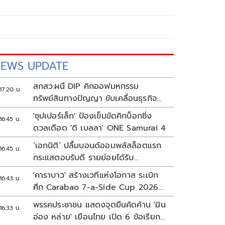
EWS UPDATE
สกสว.ผนึ DIP คิกออฟมหกรรม
17:20 น.
ทรัพย์สินทางปัญญา ขับเคลื่อนธุรกิจ
ไทยสู่อนาคต
'ซุปเปอร์เล็ก' ป้องเข็มขัดคิกบ็อกซิ่ง
16:45 น.
ดวลเดือด 'ดิ เบลลา' ONE Samurai 4
‘เอกนิติ’ ปลื้มบอนด์ออมพลัสล็อตแรก
16:45 น.
กระแสตอบรับดี รายย่อยได้รับ
จัดสรร2.2หมื่นคน เปิดจองรอบใหม่
'คาราบาว' สร้างเวทีแห่งโอกาส ระเบิก
16:43 น.
ก.ย.นี้
ศึก Carabao 7-a-Side Cup 2026
หาแชมป์ดูบอลที่เวมบลีย์
พรรคประชาชน แสดงจุดยืนคัดค้าน 'มิน
16:33 น.
อ่อง หล่าย' เยือนไทย เปิด 6 ข้อเรียก