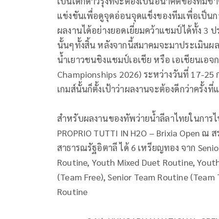
เป็นเด็
กดาวรุ่งที่จะต้องเป็
นอนาคตของทีมชาติ
แข่งขันเพื่อดูจุ
ดอ่อนจุดแข็งของทีมเพื่อเป็
นกา
ผลงานได้อย่
างยอดเยี่ยมคว้าแชมป์ได้ทั้ง 3 ป
นั้นๆทั้งสิ้น หลังจากนี้สมาคมจะมาประเมิ
นผลง
น้ำ
เยาวชนชิงแชมป์เอเชีย หรือ เอเชียนเอจก
Championships 2026) ระหว่างวันที่ 17-25
เกมส์นั้นก็ตั้
งเป้าว่าผลงานจะต้องดีกว่าครั้
งที่
สำหรับผลงานของทัพว่ายน้ำลี
ลาไทยในการไปเ
PROPRIO TUTTI IN H2O – Brixia Open ณ สร
สาธารณรัฐอิตาลี ได้ 6 เหรียญทอง จาก Sen
Routine, Youth Mixed Duet Routine, You
(Team Free), Senior Team Routine (Team T
Routine