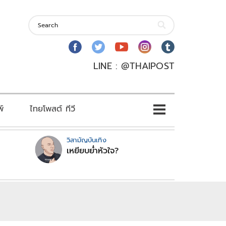
LINE : @THAIPOST
พ์
ไทยโพสต์ ทีวี
วิสามัญบันเทิง
เหยียบย่ำหัวใจ?