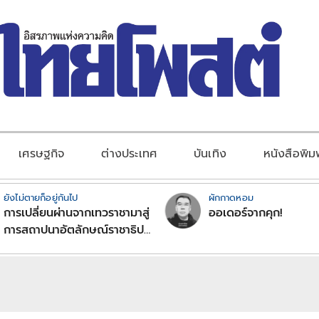
เศรษฐกิจ
ต่างประเทศ
บันเทิง
หนังสือพิม
ยังไม่ตายก็อยู่กันไป
ผักกาดหอม
การเปลี่ยนผ่านจากเทวราชามาสู่
ออเดอร์จากคุก!
การสถาปนาอัตลักษณ์ราชาธิป
ไตยแบบพุทธศาสนาในพระไตร
ปิฏก : สามัญผลสูตรในฐานะ
ทฤษฎีขีดจำกัดของอำนาจรัฐ
เหนือแรงงานและทรัพย์สิน