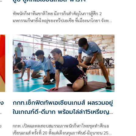
ทัพนักกีฬาทีมชาติไทย มีภารกิจสำคัญในการสู้ศึก 2
มหกรรมกีฬายิ่งใหญ่ของทวีปเอเชีย ที่เมืองนาโกยา จังหวัด
ไอจิ ประเทศญี่ปุ่น ในปีนี้ นั่นคือ กีฬาเอเชียนเกมส์ ครั้งที่
20 วันที่ 19 กันยายน - 4 ตุลาคม 2569 และกีฬาเอเชีย
นพาราเกมส์ ครั้งที่ 5 วันที่ 18 - 24 ตุลาคม 2569
่ง
กกท.เช็กฟิตทัพเอเชียนเกมส์ ผลรวมอยู่
ในเกณฑ์ดี-ดีมาก พร้อมไล่ล่า15เหรียญ
ทอง
ย
กกท. เปิดผลทดสอบสมรรถภาพนักกีฬาไทยชุดทำศึกเอ
เชียนเกมส์ ครั้งที่ 20 ตั้งแต่เดือนกุมภาพันธ์-มิถุนายน 2569