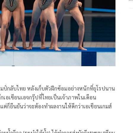
มป์กลั
บไทย หลังเก็บตัวฝึกซ้อมอย่างหนักที่
ยุโรปนาน
กเอเชี
ยนเอจกรุ๊ปที่ไทยเป็นเจ้
าภาพในเดือน
 แต่ก็ยืนยันว่าจะต้องทำผลงานให้
ดีกว่าเอเชียนเกมส์
น้ำลีลา (ระบำใต้น้ำ) ได้ทำการส่งนักกีฬาชุดเตรี
ยม