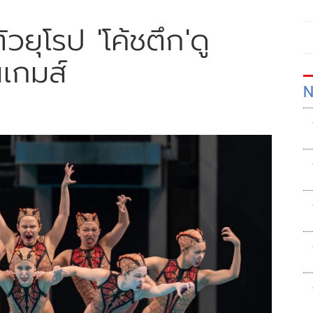
ัวยุโรป 'โค้ชตึก'ดู
นเกมส์
N