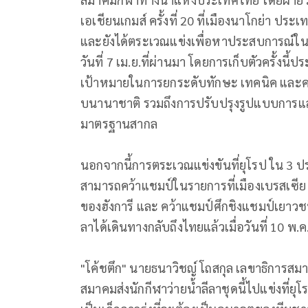
เอเชียนเกมส์ ครั้งที่ 20 ที่เมืองนาโกย่า ประเท
และยังได้ตระเวณแข่งเพื่
อหาประสบการณ์ในยุ
วันที่ 7 เม.ย.ที่ผ่านมา โดยการเก็บตัวครั้งนี้ป
เป้าหมายในการยกระดับทักษะ เทคนิค และคว
บนานาชาติ รวมถึงการปรับปรุงรูปแบบการแส
มาตรฐานสากล
นอกจากนี้การตระเวณแข่งขันที่ยุ
โรป ใน 3 ป
สามารถคว้าแชมป์
ในรายการที่เมืองเบรสเซีย
ของฮังการี และ คว้าแชมป์ศึกชิงแชมป์
เยาวช
ลาได้เดิ
นทางกลับถึงไทยแล้วเมื่อวันที่ 10 พ.ค
"โค้ชตึก" นายธนาวิชญ์ โถสกุล เลขาธิการสม
สมาคมส่งนักกีฬาว่ายน้ำลี
ลาชุดนี้ไปแข่งที่ยุโร