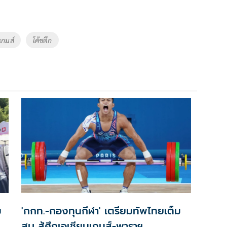
นเกมส์
โค้ชตึก
ม
'กกท.-กองทุนกีฬา' เตรียมทัพไทยเต็ม
่
สูบ สู้ศึกเอเชียนเกมส์-พาราฯ