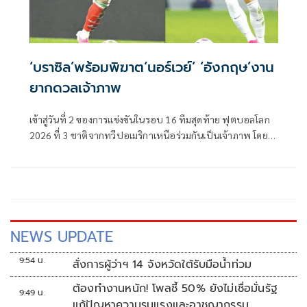
‘บราซิล’พร้อมพิฆาต‘นอร์เวย์’ ‘อังกฤษ’งาน
ยากดวลเจ้าภาพ
เข้าสู่วันที่ 2 ของการแข่งขันในรอบ 16 ทีมสุดท้าย ฟุตบอลโลก
2026 ที่ 3 ชาติจากทวีปอเมริกาเหนือร่วมกันเป็นเจ้าภาพ โดย
ค่ำคืนวันที่ 5 กรกฎาคม หรือตรงกับช่วงเช้าตรู่วันที่ 6 กรกฎาคม
NEWS UPDATE
9:54 น.
สั่งการผู้ว่าฯ 14 จังหวัดใต้รับมือน้ำท่วม
ต้องทำงานหนัก! โพลชี้ 50% ยังไม่เชื่อมั่นรัฐ
9:49 น.
แก้ปัญหาความรุนแรงและอาชญากรรม