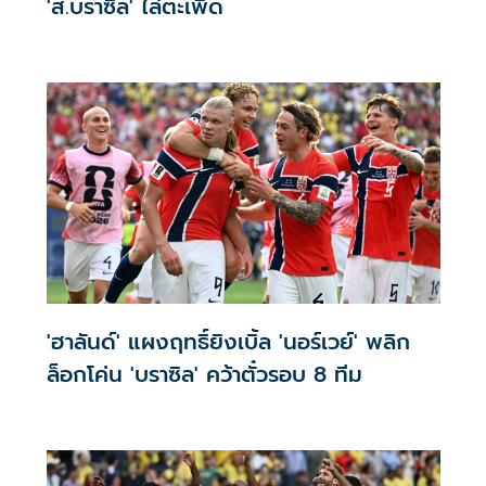
'ส.บราซิล' ไล่ตะเพิด
'ฮาลันด์' แผงฤทธิ์ยิงเบิ้ล 'นอร์เวย์' พลิก
ล็อกโค่น 'บราซิล' คว้าตั๋วรอบ 8 ทีม