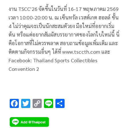
งาน TSCC'26 จัดขึ้นในวันที่ 16-17 พฤษภาคม 2569
เวลา 10:00-20:00 น. ณ เซ็นทรัล เวสต์เกต ฮอลล์ ชั้น
4 ไม่ว่าคุณจะเป็นนักสะสมตัวยง มือใหม่ที่อยากเริ่ม
ต้น หรือแค่อยากสัมผัสบรรยากาศของโลกใบใหม่นี้ นี่
คือโอกาสที่ไม่ควรพลาด สอบถามข้อมูลเพิ่มเติม และ
ติดตามกิจกรรมอื่นๆ ได้ที่ www.tsccth.com และ
Facebook: Thailand Sports Collectibles
Convention 2
F
T
C
Li
S
ac
wi
o
n
h
e
tt
p
e
ar