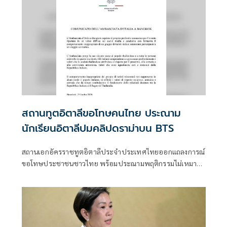
สถานทูตอิตาลีขอโทษคนไทย ประณาม
นักเรียนอิตาลีปมคลิปดราม่าบน BTS
สถานเอกอัครราชทูตอิตาลีประจำประเทศไทยออกแถลงการณ์
ขอโทษประชาชนชาวไทย พร้อมประณามพฤติกรรมไม่เหมาะ
สมของกลุ่มเยาวชนชาวอิตาลี