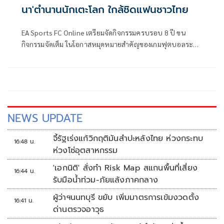
นา'ตำนานนักเตะโลก ใกล้ชิดแฟนชาวไทย
EA Sports FC Online เตรียมจัดกิจกรรมครบรอบ 8 ปี ขน
กิจกรรมจัดเต็ม ในโอกาสหมุดหมายสำคัญของเกมฟุตบอลระดับ
โลก ในงาน FC Online 8th Anniversary ชวนแฟนเกมสัมผัส
ปรากฏการณ์ที่สุดเอ็กซ์คลูซีฟกับ “เอริก คันโตนา (Eric
Cantona)” ตำนานนักเตะระดับโลก ที่จะมาร่วม Meet &
Greet กับแฟนบอลชาวไทย ระหว่างวันที่ 19 - 21 มิถุนายน
2569 ณ ศูนย์การค้าซีคอนสแควร์ ศรีนครินทร์
NEWS UPDATE
จี้รัฐเร่งแก้วิกฤติมันสำปะหลังไทย ห่วงกระทบ
16:48 น.
ห่วงโซ่อุตสาหกรรม
'เอกนิติ' สั่งทำ Risk Map สแกนพื้นที่เสี่ยง
16:44 น.
รับมือน้ำท่วม-ภัยแล้งภาคกลาง
ผู้ว่าฯนนทบุรี ขยับ เพิ่มมาตรการเข้มงวดตั้ง
16:41 น.
ด่านตรวจอาวุธ