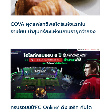
COVA ผุดแฟลกชิพสโตร์แห่งแรกใน
อาเซียน นำสุนทรียะแห่งมิลานอายุกว่าสอง
ศตวรรษ เดินทางสู่ใจกลางกรุงเทพฯ
ครบรอบ8ปี'FC Online' ดึง'เอริก คันโต