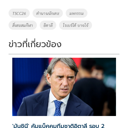
b
er
y
e
o
Li
Tags
TSCC26
ตำนานนักเตะ
มหกรรม
o
n
สิ่งสะสมกีฬา
อิตาลี
โรเบร์โต้ บาจโจ้
k
k
ข่าวที่เกี่ยวข้อง
'มันชินี' คัมแบ็คคุมทีมชาติอิตาลี รอบ 2