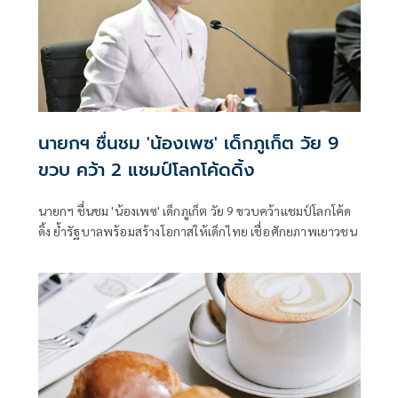
นายกฯ ชื่นชม 'น้องเพซ' เด็กภูเก็ต วัย 9
ขวบ คว้า 2 แชมป์โลกโค้ดดิ้ง
นายกฯ ชื่นชม 'น้องเพซ' เด็กภูเก็ต วัย 9 ขวบคว้าแชมป์โลกโค้ด
ดิ้ง ย้ำรัฐบาลพร้อมสร้างโอกาสให้เด็กไทย เชื่อศักยภาพเยาวชน