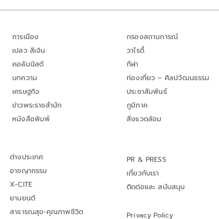
การเมือง
กรองสถานการณ์
เปลว สีเงิน
วาไรตี้
คอลัมนิสต์
กีฬา
บทความ
ท่องเที่ยว – ศิลปวัฒนธรรม
เศรษฐกิจ
ประชาสัมพันธ์
ข่าวพระราชสำนัก
ภูมิภาค
หนังสือพิมพ์
สิ่งแวดล้อม
ต่างประเทศ
PR & PRESS
อาชญากรรม
เกี่ยวกับเรา
X-CITE
ติดต่อและ สนับสนุน
ยานยนต์
สาธารณสุข-คุณภาพชีวิต
Privacy Policy