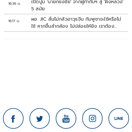
เปิดปูม 'นายกธงชัย' จากผู้กำกับฯ สู่ 'ผึ้งหลวง'
16:36 น.
5 สมัย
ผอ. JIC ลั่นไม่กลัวอาวุธจีน กัมพูชาจะใช้หรือไม่
16:17 น.
ใช้ หากขึ้นลำกล้อง ไม่ปล่อยให้ยิง เราต้อง
จัดการก่อน