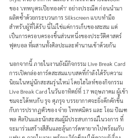
ของ 'เทพบุตรเปียทองคำ' อย่างประณีต ก่อนนำมา
ผลิตซ้ำด้วยกระบวนการ Silkscreen แบบทำมือ
สำหรับผู้ที่ได้รับ นี่ไม่ใช่แค่การเก็บของสะสม แต่
เป็นการครอบครองชิ้นส่วนหนึ่งของประวัติศาสตร์
ฟุตบอล ที่ผสานทั้งศิลปะและตำนานเข้าด้วยกัน
นอกจากนี้ ภายในงานยังมีกิจกรรม Live Break Card
การเปิดกล่องการ์ดสะสมแบบสดที่กำลังได้รับความ
นิยมในหมู่นักสะสมรุ่นใหม่ โดยไฮไลท์ของกิจกรรม
Live Break Card ในวันอาทิตย์ที่ 17 พฤษภาคม ผู้เข้า
ชมจะได้พบกับ รุจ ศุภรุจ บรรยากาศจะยิ่งคึกคักขึ้น
กับการปรากฏตัวของ จ๋าย ไททศมิตร และ โอม ปัณฑ
พล ศิลปินและนักสะสมผู้มีประสบการณ์ในวงการ ที่
จะมาร่วมสร้างสีสันและลุ้นการ์ดหายากไปพร้อมกับ
แฟน ๆ ภายในงาน พร้อมเวิร์กช็อปให้ความรู้เรื่อง