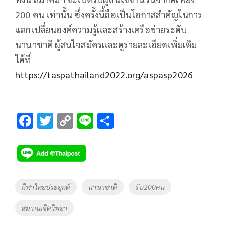
200 คน เท่านั้น ซึ่งครั้งนี้ถือเป็นโอกาสสำคัญในการ
แลกเปลี่ยนองค์ความรู้และสร้างเครือข่ายระดับ
นานาชาติ ผู้สนใจสมัครและดูรายละเอียดเพิ่มเติม
ได้ที่
https://taspathailand2022.org/aspasp2026
F
T
C
Li
S
ac
wi
o
n
h
e
tt
p
e
ar
b
er
y
e
o
Li
Tags
กีฬาไทยประยุกต์
นานาชาติ
รับ200คน
o
n
สมาคมจิตวิทยา
k
k