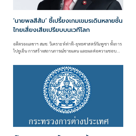
‘นายพลสีส้ม’ ชี้เปรี้ยงเกมเขมรเดินหลายชั้น
ไทยเสี่ยงเสียเปรียบบนเวทีโลก
อดีตรองเลขาฯ สมช. วิเคราะห์ท่าที-ยุทธศาสตร์กัมพูชา ทั้งการ
ไปยูเอ็น การสร้างสถานการณ์ชายแดน และผลต่อความชอบ
ธรรมของไทย เตือนต้องเท่าทันเล่ห์กล ไม่เช่นนั้นไทยอาจตก
เป็นฝ่ายถูกกล่าวหาในสายตานานาชาติ