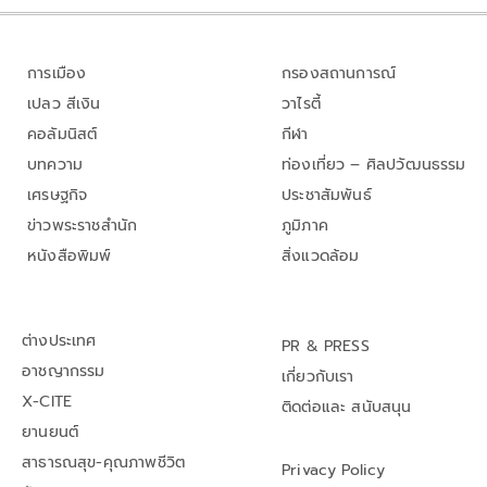
การเมือง
กรองสถานการณ์
เปลว สีเงิน
วาไรตี้
คอลัมนิสต์
กีฬา
บทความ
ท่องเที่ยว – ศิลปวัฒนธรรม
เศรษฐกิจ
ประชาสัมพันธ์
ข่าวพระราชสำนัก
ภูมิภาค
หนังสือพิมพ์
สิ่งแวดล้อม
ต่างประเทศ
PR & PRESS
อาชญากรรม
เกี่ยวกับเรา
X-CITE
ติดต่อและ สนับสนุน
ยานยนต์
สาธารณสุข-คุณภาพชีวิต
Privacy Policy