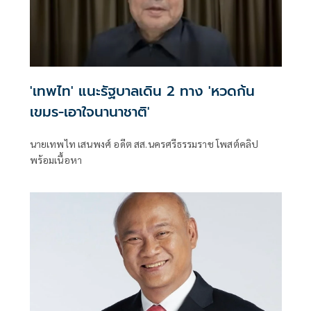
'เทพไท' แนะรัฐบาลเดิน 2 ทาง 'หวดก้น
เขมร-เอาใจนานาชาติ'
นายเทพไท เสนพงศ์ อดีต สส.นครศรีธรรมราช โพสต์คลิป
พร้อมเนื้อหา