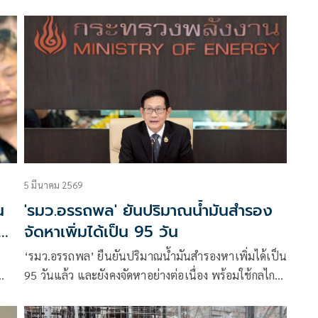
น
ภาวะการขาดแคลนน้ำ
5 มีนาคม 2569
น
'รมว.อรรถพล' ยันปริมาณน้ำมันสำรอง
ืด
จัดหาเพิ่มได้เป็น 95 วัน
‘รมว.อรรถพล’ ยืนยันปริมาณน้ำมันสำรองหาเพิ่มได้เป็น
95 วันแล้ว และยังคงจัดหาอย่างต่อเนื่อง พร้อมใช้กลไก
ที่
กองทุนฯ ตรึงดีเซล วอนประชาชนช่วยกันประหยัด
พลังงาน