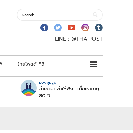
LINE : @THAIPOST
พ์
ไทยโพสต์ ทีวี
มองมุมสูง
จำเขามาเล่าให้ฟัง : เมื่อเราอายุ
80 ปี