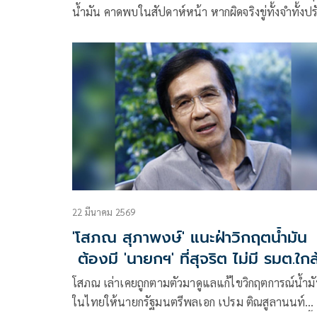
น้ำมัน คาดพบในสัปดาห์หน้า หากผิดจริงขู่ทั้งจำทั้งปร
ย้ำห้ามส่งออกเบนซิน – ดีเซล แต่อนุญาตส่งออกน้ำมั
เครื่องบินเดือนหน้า หลังปริมาณความต้องการใช้เพิ่ม
22 มีนาคม 2569
'โสภณ สุภาพงษ์' แนะฝ่าวิกฤตน้ำมัน
ต้องมี 'นายกฯ' ที่สุจริต ไม่มี รมต.ใกล
ชิด 'คดโกง-กักตุน'
โสภณ เล่าเคยถูกตามตัวมาดูแลแก้ไขวิกฤตการณ์น้ำม
ในไทยให้นายกรัฐมนตรีพลเอก เปรม ติณสูลานนท์