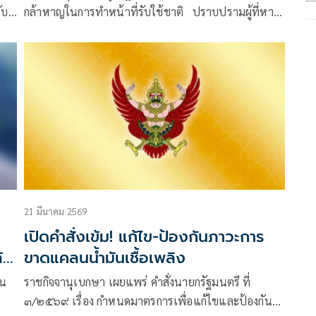
ับ
กล้าหาญในการทำหน้าที่รับใช้ชาติ ปราบปรามผู้ที่หา
น
ประโยชน์จากน้ำมัน และมุ่งมั่นแก้ไขวิกฤตของชาติที่
กำลังจะถาโถมเข้ามา
21 มีนาคม 2569
เปิดคำสั่งเข้ม! แก้ไข-ป้องกันภาวะการ
้
ขาดแคลนน้ำมันเชื้อเพลิง
ัน
ราชกิจจานุเบกษา เผยแพร่ คำสั่งนายกรัฐมนตรี ที่
๓/๒๕๖๙ เรื่อง กำหนดมาตรการเพื่อแก้ไขและป้องกัน