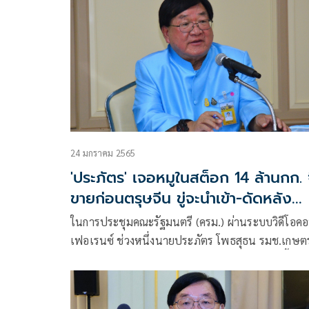
24 มกราคม 2565
'ประภัตร' เจอหมูในสต็อก 14 ล้านกก. จ
ขายก่อนตรุษจีน ขู่จะนำเข้า-ดัดหลัง
กักตุน
ในการประชุมคณะรัฐมนตรี (ครม.) ผ่านระบบวิดีโอค
เฟอเรนซ์ ช่วงหนึ่งนายประภัตร โพธสุธน รมช.เกษต
และสหกรณ์ ได้รายงานเกี่ยวกับสถานการณ์การเลี้ยงห
ในปัจจุบันว่า