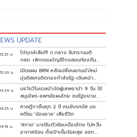
EWS UPDATE
ได้ฤกษ์เสียที! ก.กลาง รับทราบมติ
15:25 น.
กสถ. เพิกถอนบัญชีโกงสอบท้องถิ่น
5,925 ราย
เปิดแผน BRN หลังเปลี่ยนแกนนำใหม่
15:20 น.
มุ่งดิสเครดิตกองกำลังรัฐ-เดินหน้า
ผลิตแนวร่วม
มธ.โชว์โมเดลบำบัดผู้เสพยาบ้า 9 วัน ใช้
14:29 น.
สมุนไพร-แพทย์แผนไทย ชงรัฐขยาย
ผล
ศาลฎีกายืนคุก 2 ปี คนขับรถบัส มข.
14:25 น.
คดีชน 'น้องอาย' เสียชีวิต
'สกาย' มาปรับตัวซ้อมเมืองไทย ไม่หวั่น
14:18 น.
อากาศร้อน ตั้งเป้าเต็มร้อยลุย อชก.