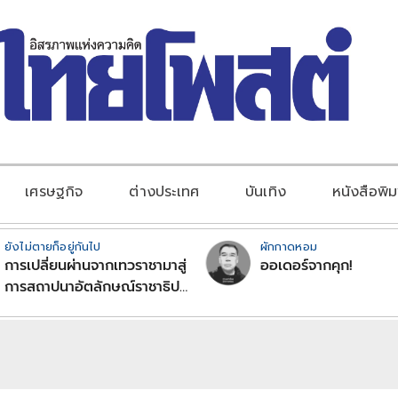
เศรษฐกิจ
ต่างประเทศ
บันเทิง
หนังสือพิม
ยังไม่ตายก็อยู่กันไป
ผักกาดหอม
การเปลี่ยนผ่านจากเทวราชามาสู่
ออเดอร์จากคุก!
การสถาปนาอัตลักษณ์ราชาธิป
ไตยแบบพุทธศาสนาในพระไตร
ปิฏก : สามัญผลสูตรในฐานะ
ทฤษฎีขีดจำกัดของอำนาจรัฐ
เหนือแรงงานและทรัพย์สิน