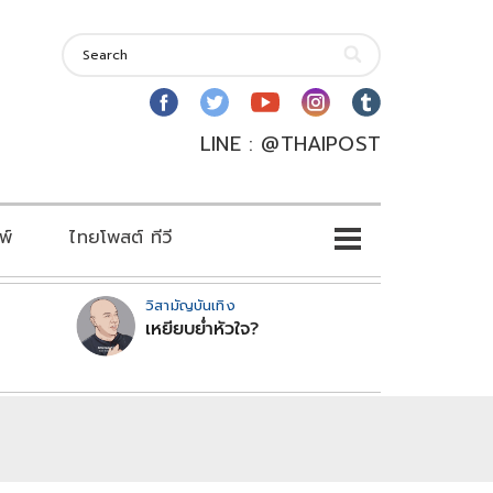
LINE : @THAIPOST
พ์
ไทยโพสต์ ทีวี
วิสามัญบันเทิง
เหยียบย่ำหัวใจ?