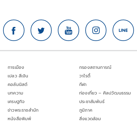
Resilience” เพื่อสะท้อนบทบาทประเทศไทยในการสร้าง
เศรษฐกิจที่เข้มแข็ง ยืดหยุ่น และพร้อมรับความเปลี่ยนแปลง
ของโลกยุคใหม่
การเมือง
กรองสถานการณ์
เปลว สีเงิน
วาไรตี้
คอลัมนิสต์
กีฬา
บทความ
ท่องเที่ยว – ศิลปวัฒนธรรม
เศรษฐกิจ
ประชาสัมพันธ์
ข่าวพระราชสำนัก
ภูมิภาค
หนังสือพิมพ์
สิ่งแวดล้อม