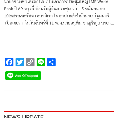
นายกฯ นั่งหัวโต๊ะถกไทยเป็นเจ้าภาพประชุมใหญ่ IMF World
Bank ปี 69 พรุ่งนี้ ต้อนรับผู้ร่วมประชุมกว่า 1.5 หมื่นคน จาก
191 ประเทศ
10 พ.ค. น.ส.รัชดา ธนาดิเรก โฆษกประจำสำนักนายกรัฐมนตรี
เปิดเผยว่า ในวันจันทร์ที่ 11 พ.ค.นายอนุทิน ชาญวีรกูล นายก
รัฐมนตรีและรัฐมนตรีว่าการกระทรวงมหาดไทย จะเป็นประธาน
การประชุมคณะกรรมการระดับชาติเพื่อเตรียมการจัดการประชุม
ประจำปีสภาผู้ว่าการกองทุนการเงินระหว่างประเทศ (IMF) และ
กลุ่มธนาคารโลก ปี 2569 ครั้งที่ 1/2569 เพื่อเร่งเตรียมความ
พร้อมของไทยในการเป็นเจ้าภาพการประชุมเศรษฐกิจการเงินที่
F
T
C
Li
S
สำคัญที่สุดของโลก โดยนายกฯ ให้ความสำคัญกับการเป็นเจ้า
ac
wi
o
n
h
ภาพครั้งนี้อย่างมาก เพราะเป็นโอกาสสำคัญในการยกระดับ
e
tt
p
e
ar
บทบาทของประเทศไทยบนเวทีเศรษฐกิจและการเงินระหว่าง
b
er
y
e
ประเทศ ท่ามกลางสถานการณ์โลกที่มีความผันผวนสูง ทั้งความ
o
Li
ขัดแย้งทางภูมิรัฐศาสตร์ วิกฤตพลังงาน และการเปลี่ยนแปลง
ของเทคโนโลยีทางการเงิน
o
n
น.ส.รัชดา กล่าวว่า ประเทศไทยถือเป็นเพียง 1 ใน 3 ประเทศ
k
k
ของโลก ที่เคยได้รับเกียรติเป็นเจ้าภาพการประชุมดังกล่าวถึง 2
NEWS UPDATE