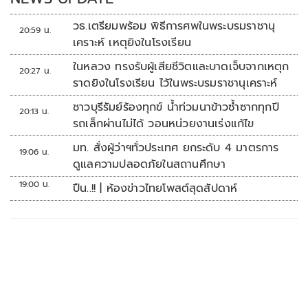
ครั้ง โดยอีก 2 ประเทศคือ ญี่ปุ่นและตุรกี สะท้อนถึงความเชื่อมั่น
วธ.เตรียมพร้อม พิธีการศพในพระบรมราชานุ
ของประชาคมโลกต่อศักยภาพและเสถียรภาพของไทย สำหรับ
20:59 น.
เคราะห์ เหตุยิงในโรงเรียน
การประชุมประจำปีฯ จะจัดขึ้นระหว่างวันที่ 12-18 ตุลาคม 2569
ในหลวง ทรงรับผู้เสียชีวิตและบาดเจ็บจากเหตุก
ที่กรุงเทพฯ โดยรัฐบาลไทยคาดว่าจะมีผู้เข้าร่วมจากทั่วโลกกว่า
20:27 น.
ราดยิงในโรงเรียน ไว้ในพระบรมราชานุเคราะห์
15,000 คน ทั้งรัฐมนตรีคลัง ผู้ว่าการธนาคารกลาง ผู้บริหาร
สถาบันการเงิน นักลงทุน นักเศรษฐศาสตร์ ภาคธุรกิจ และ
ชาวบุรีรัมย์ร้องทุกข์ น้ำท่วมนาข้าวซ้ำซากทุกปี
20:13 น.
สื่อมวลชนจากประเทศสมาชิกกว่า 191 ประเทศ
รถเล็กผ่านไม่ได้ วอนหน่วยงานเร่งแก้ไข
นายกฯ ได้ให้แนวทางกับทีมเศรษฐกิจของรัฐบาลว่า ต้องทำให้
มท. สั่งผู้ว่าฯทั่วประเทศ ยกระดับ 4 มาตรการ
19:06 น.
การเป็นเจ้าภาพครั้งนี้ ไม่ใช่เพียงการส้างภาพลักษณ์ประเทศ แต่
ดูแลความปลอดภัยในสถานศึกษา
คือโอกาสสร้างประโยชน์โดยตรงต่อประชาชน ทั้งการเปิดพื้นที่
19:00 น.
ปืน..!! | ห้องข่าวไทยโพสต์สุดสัปดาห์
ให้ไทยนำเสนอนโยบายเศรษฐกิจ การเรียนรู้เทคโนโลยีการเงิน
ใหม่ การสร้างเครือข่ายความร่วมมือระหว่างประเทศ ตลอดจน
การส่งเสริมการลงทุน การท่องเที่ยว และ Soft Power ของไทยสู่
สายตามผู้เข้าร่วมประชุมครั้งนี้ที่เดินทางมาจากทั่วโลก ทั้งนี้
รัฐบาลไทยได้กำหนดแนวคิดหลักของการประชุมว่า
“Thailand’s New Horizon: Empowering People, Building