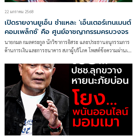
22 มกราคม 2568
เปิดรายงานยูเอ็น ชำแหละ 'เอ็นเตอร์เทนเมนต์
คอมเพล็กซ์' คือ ศูนย์อาชญากรรมครบวงจร
นายกมล กมลตระกูล นักวิชาการอิสระ และประธานอนุกรรมการ
ด้านการเงินและการธนาคาร สภาผู้บริโภค โพสต์ข้อความผ่านเฟ
ซบุ๊ก ว่าเอ็นเตอร์เทนเม๊นท์คอมเพล็กซ์ คือ ศูนย์อาชญากรรม
ครบวงจร