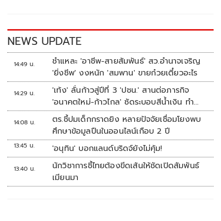
o
Li
o
n
k
k
NEWS UPDATE
ชำแหละ 'อาชีพ-สายสัมพันธ์' สว.อำนาจเจริญ
14:49 น.
'ยิ่งชีพ' งงหนัก 'สมพาน' ขายก๋วยเตี๋ยวอะไร
'เท้ง' ลั่นก้าวสู่ปีที่ 3 'ปชน.' สานต่อภารกิจ
14:29 น.
'อนาคตใหม่-ก้าวไกล' ซัดระบอบสีน้ำเงิน ทำ
หลักนิติรัฐ-นิติธรรมสั่นคลอน
ตร.ชี้ปมเด็กกราดยิง หลายปัจจัยเชื่อมโยงพบ
14:08 น.
ศึกษาข้อมูลปืนในออนไลน์เกือบ 2 ปี
13:45 น.
'อนุทิน' บอกแลนด์บริดจ์ยังไม่คุ้ม!
นักวิชาการชี้ไทยต้องขีดเส้นให้ชัดเปิดสัมพันธ์
13:40 น.
เมียนมา