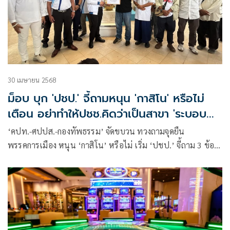
30 เมษายน 2568
ม็อบ บุก 'ปชป.' จี้ถามหนุน 'กาสิโน' หรือไม่
เตือน อย่าทำให้ปชช.คิดว่าเป็นสาขา 'ระบอบ
ทักษิณ'
‘คปท.-ศปปส.-กองทัพธรรม’ จัดขบวน ทวงถามจุดยืน
พรรคการเมือง หนุน ‘กาสิโน’ หรือไม่ เริ่ม ‘ปชป.’ จี้ถาม 3 ข้อ
‘นิรโทษกรรมฯ-กาสิโน- พนันออนไลน์’ เตือน อย่าทำให้
ปชช.คิดว่าปชป.เป็นสาขาหนึ่งของ ‘ระบอบทักษิณ’ ด้าน ปชป.
รับเรื่อง ขอรอมติพรรค