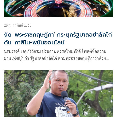
26 กุมภาพันธ์ 2568
งัด 'พระราชกฤษฎีกา' กระตุกรัฐบาลอย่าลักไก่
ดัน 'กาสิโน-พนันออนไลน์'
นพ.วรงค์ เดชกิจวิกรม ประธานพรรคไทยภักดี โพสต์ข้อความ
ผ่านเฟซบุ๊ก ว่า รัฐบาลอย่าลักไก่ ตามพระราชกฤษฎีกาว่าด้วย
หลักเกณฑ์และวิธีการบริหารกิจการบ้านเมืองที่ดี