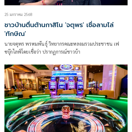
25 มกราคม 2568
ชาวบ้านตื่นต้านกาสิโน 'จตุพร' เชื่อลามไล่
'ทักษิณ'
นายจตุพร พรหมพันธุ์ วิทยากรคณะหลอมรวมประชาชน เฟ
ซบุ๊กไลฟ์โดยเชื่อว่า ปรากฏการณ์ชาวบ้า