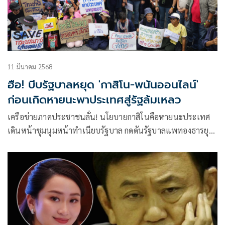
11 มีนาคม 2568
ฮือ! บีบรัฐบาลหยุด 'กาสิโน-พนันออนไลน์'
ก่อนเกิดหายนะพาประเทศสู่รัฐล้มเหลว
เครือข่ายภาคประชาชนลั่น! นโยบายกาสิโนคือหายนะประเทศ
เดินหน้าชุมนุมหน้าทำเนียบรัฐบาล กดดันรัฐบาลแพทองธารยุติ
แผนเปิดบ่อน หวั่นมอมเมาประชาชน-เพิ่มอิทธิพลมืด เตือนหาก
เดินหน้าต่อ อาจนำไปสู่ ‘รัฐล้มเหลว’