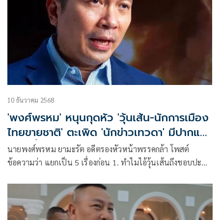
10 ธันวาคม 2568
'พงศ์พรหม' หนุนกุดหัว 'วุ้นเส้น-นักการเมือง
ไทยขายชาติ' ตะเพิด 'นักข่าวเทวดา' มีปากแค่
เอาไว้ขั้นหู
นายพงศ์พรหม ยามะรัต อดีตรองหัวหน้าพรรคกล้า โพสต์
ข้อความว่า แยกเป็น 5 เรื่องก่อน 1. ทำไมไอ้วุ้นเส้นถึงชอบปะทะ
กับไทยนัก แต่ไม่กล้ากับเวียดนาม