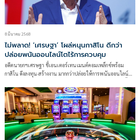
8 มีนาคม 2568
ไม่พลาด! ‘เศรษฐา’ โผล่หนุนกาสิโน ดีกว่า
ปล่อยพนันออนไลน์โตไร้การควบคุม
อดีตนายกฯเศรษฐา ชี้เอนเตอร์เทนเมนต์คอมเพล็กซ์พร้อม
กาสิโน ดึงลงทุน-สร้างงาน มากกว่าปล่อยให้การพนันออนไลน์
ขยายตัวแบบไร้การควบคุม ย้ำหากต้องเลือก ขอให้การพนันขึ้น
มาบนดินอย่างโปร่งใส