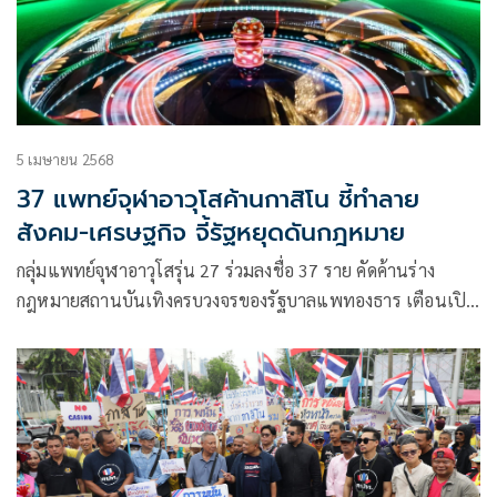
5 เมษายน 2568
37 แพทย์จุฬาอาวุโสค้านกาสิโน ชี้ทำลาย
สังคม-เศรษฐกิจ จี้รัฐหยุดดันกฎหมาย
กลุ่มแพทย์จุฬาอาวุโสรุ่น 27 ร่วมลงชื่อ 37 ราย คัดค้านร่าง
กฎหมายสถานบันเทิงครบวงจรของรัฐบาลแพทองธาร เตือนเปิด
ช่องบ่อนกาสิโนซ่อนเร้น เสี่ยงกระตุ้นอบายมุข-คอร์รัปชันลุกลาม
ทั่วประเทศ