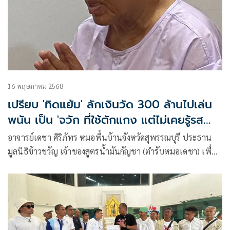
16 พฤษภาคม 2568
เปรียบ 'ทิดแย้ม' ลักเงินวัด 300 ล้านไปเล่น
พนัน เป็น 'จวัก​ ที่ใช้ตักแกง​ แต่ไม่เคยรู้รส
แกง'
อาจารย์เดชา ศิริภัทร หมอพื้นบ้านจังหวัดสุพรรณบุรี ประธาน
มูลนิธิข้าวขวัญ เจ้าของสูตรน้ำมันกัญชา (ตำรับหมอเดชา) เพื่อ
ใช้ทางการแพทย์ โพสต์เฟซบุ๊กระบุว่า