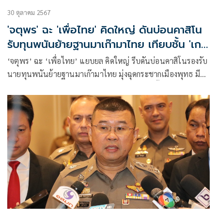
30 ตุลาคม 2567
'จตุพร' ฉะ 'เพื่อไทย' คิดใหญ่ ดันบ่อนคาสิโน
รับทุนพนันย้ายฐานมาเก๊ามาไทย เทียบชั้น 'เกาะ
เคย์แมน'
‘จตุพร’ ฉะ ‘เพื่อไทย’ แยบยล คิดใหญ่ รีบดันบ่อนคาสิโนรองรับ
นายทุนพนันย้ายฐานมาเก๊ามาไทย มุ่งฉุดกระชากเมืองพุทธ มี
วัฒนธรรมงดงามกลายเป็นแหล่งฟอกเงินเทียบชั้น ‘เกาะเคย์
แมน’ เตือนหายนะภัยบ่อนโยงพนันออนไลน์มอมเมาเยาวชน
ทำลายบ้านเมือง เชื่อถึงที่สุดถูกปชช.ขวาง ขอพรรคร่วมฯต้าน