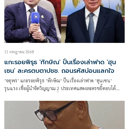
11 กรกฎาคม 2568
แกะรอยพิรุธ 'ทักษิณ' ปั่นเรื่องเล่าฟาด 'ฮุน
เซน' ละครตบตาปชช. ถอนรหัสบ่อนแลกใจ
‘จตุพร’ แกะรอยพิรุธ ‘ทักษิณ’ ปั่นเรื่องเล่าฟาด ‘ฮุนเซน’
รุนแรง เชื่อผู้นำจิตวิญญาณ 2 ประเทศแสดงละครขยี้ตอบโต้
ตบตา ปชช. เอาใจกองเชียร์ฟื้นคะแนนนิยม ถอนรหัสบ่อนแลก
ใจเป็นหลังฉาก สทร. สะกดฮุนเซนเงียบกริบ หลุดทำพนัน
ออนไลน์ถูก กม.ซุกซ่อนใจต้องการ หนุนนิรโทษกรรมนำ 66/23
เป็นต้นแบบสร้างสันติสุขทุกฝ่าย ชี้เงื่อนไขรัฐบาลชั่วคราวเป็น
อาวุธเพื่อไทยใช้กำราบพรรคร่วมฯ