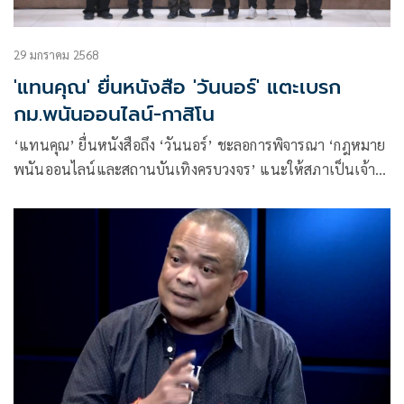
29 มกราคม 2568
'แทนคุณ' ยื่นหนังสือ 'วันนอร์' แตะเบรก
กม.พนันออนไลน์-กาสิโน
‘แทนคุณ’ ยื่นหนังสือถึง ‘วันนอร์’ ชะลอการพิจารณา ‘กฎหมาย
พนันออนไลน์และสถานบันเทิงครบวงจร’ แนะให้สภาเป็นเจ้า
ภาพแก้ไขกฎหมาย-เปิดรับฟังความเห็น ปชช.ให้เกิดความ
รอบคอบ