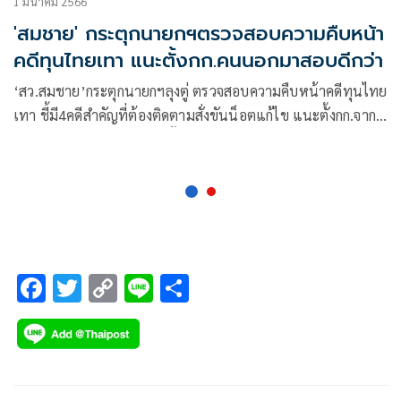
1 มีนาคม 2566
'สมชาย' กระตุกนายกฯตรวจสอบความคืบหน้า
คดีทุนไทยเทา แนะตั้งกก.คนนอกมาสอบดีกว่า
‘สว.สมชาย’กระตุกนายกฯลุงตู่ ตรวจสอบความคืบหน้าคดีทุนไทย
เทา ชี้มี4คดีสำคัญที่ต้องติดตามสั่งขันน็อตแก้ไข แนะตั้งกก.จาก
คนนอกมาสอบดีกว่า มิเช่นนั้นปชช.จะเสื่อมศรัทธาส่งผลต่อ
คะแนนเลือกตั้ง
F
T
C
Li
S
ac
wi
o
n
h
e
tt
p
e
ar
b
er
y
e