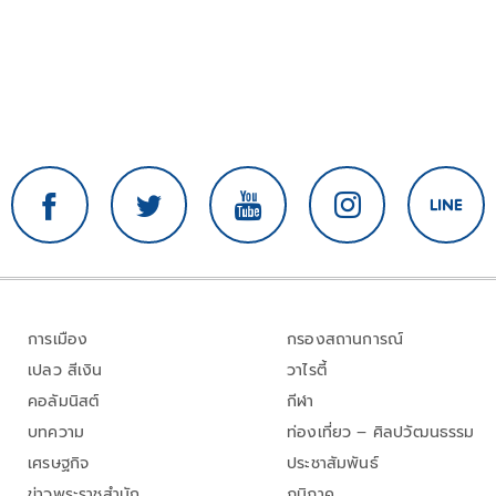
การเมือง
กรองสถานการณ์
เปลว สีเงิน
วาไรตี้
คอลัมนิสต์
กีฬา
บทความ
ท่องเที่ยว – ศิลปวัฒนธรรม
เศรษฐกิจ
ประชาสัมพันธ์
ข่าวพระราชสำนัก
ภูมิภาค