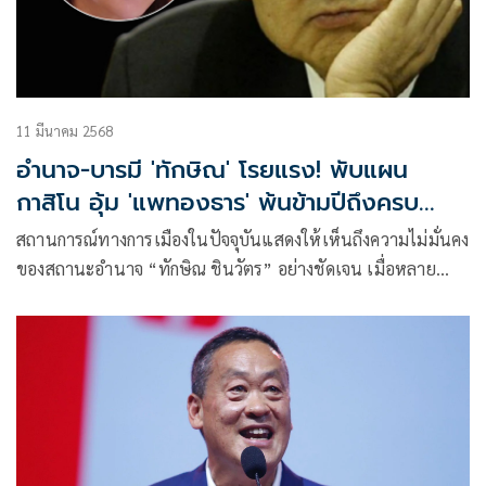
11 มีนาคม 2568
อำนาจ-บารมี 'ทักษิณ' โรยแรง! พับแผน
กาสิโน อุ้ม 'แพทองธาร' พ้นข้ามปีถึงครบ
เทอม?
สถานการณ์ทางการเมืองในปัจจุบันแสดงให้เห็นถึงความไม่มั่นคง
ของสถานะอำนาจ “ทักษิณ ชินวัตร” อย่างชัดเจน เมื่อหลาย
สัญญาณสะท้อนถึงความไม่แน่นอนในการประคับประคอง “แพ
ทองธาร” บุตรสาวในฐานะนายกรัฐมนตรี ว่าจะสามารถข้ามปีนี้
และอยู่ครบเทอมได้หรือไม่