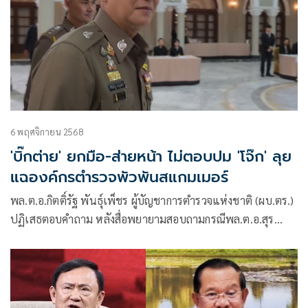
6 พฤศจิกายน 2568
'บิ๊กต่าย' ยกมือ-ส่ายหน้า ไม่ตอบปม 'โจ๊ก' ลุย
แฉองค์กรตำรวจพัวพันสแกมเมอร์
พล.ต.อ.กิตติ์รัฐ พันธุ์เพ็ชร ผู้บัญชาการตำรวจแห่งชาติ (ผบ.ตร.)
ปฏิเสธตอบคำถาม หลังสื่อพยายามสอบถามกรณีพล.ต.อ.สุร
เชษฐ์ หักพาล อดีตรองผู้บัญชาการตำรวจแห่งชาติ ออกมาแฉว่า
ภายในอ