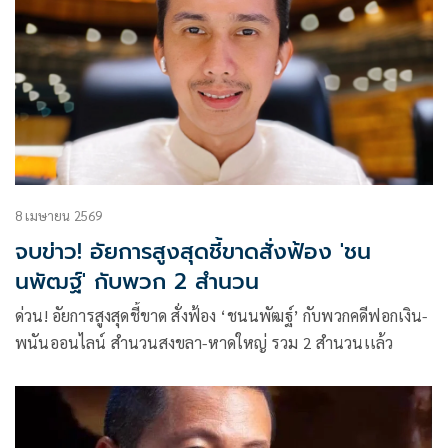
ผิดส่วนบุคคลได้อีกต่อไป
8 เมษายน 2569
จบข่าว! อัยการสูงสุดชี้ขาดสั่งฟ้อง 'ชน
นพัฒฐ์' กับพวก 2 สำนวน
ด่วน! อัยการสูงสุดชี้ขาด สั่งฟ้อง ‘ชนนพัฒฐ์’ กับพวกคดีฟอกเงิน-
พนันออนไลน์ สำนวนสงขลา-หาดใหญ่ รวม 2 สำนวนเเล้ว