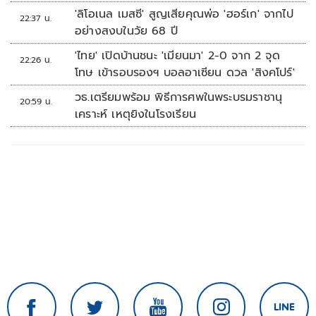
'ลิโอเนล เมสซี' สูญเสียคุณพ่อ 'ฮอร์เก' จากไป
22:37 น.
อย่างสงบในวัย 68 ปี
'ไทย' เปิดบ้านชนะ 'เมียนมา' 2-0 จาก 2 จุด
22:26 น.
โทษ เข้ารอบรองฯ บอลอาเซียน ดวล 'สิงคโปร์'
วธ.เตรียมพร้อม พิธีการศพในพระบรมราชานุ
20:59 น.
เคราะห์ เหตุยิงในโรงเรียน