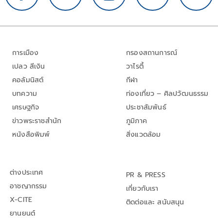
การเมือง
กรองสถานการณ์
เปลว สีเงิน
วาไรตี้
คอลัมนิสต์
กีฬา
บทความ
ท่องเที่ยว – ศิลปวัฒนธรรม
เศรษฐกิจ
ประชาสัมพันธ์
ข่าวพระราชสำนัก
ภูมิภาค
หนังสือพิมพ์
สิ่งแวดล้อม
ต่างประเทศ
PR & PRESS
อาชญากรรม
เกี่ยวกับเรา
X-CITE
ติดต่อและ สนับสนุน
ยานยนต์