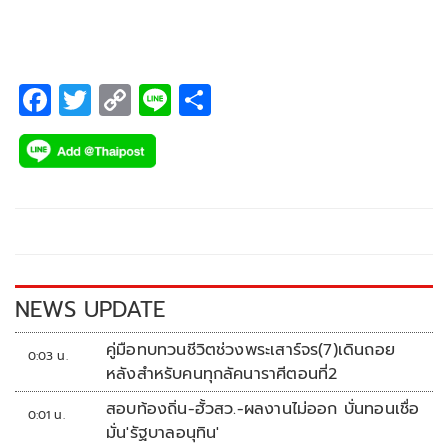
F
T
C
Li
S
ac
wi
o
n
h
e
tt
p
e
ar
b
er
y
e
o
Li
o
n
k
k
NEWS UPDATE
คู่มือทบทวนชีวิตช่วงพระเสาร์จร(7)เดินถอย
0:03 น.
หลังสำหรับคนทุกลัคนาราศีตอนที่2
สอบท้องถิ่น-ฮั้วสว.-ผลงานไม่ออก บั่นทอนเชื่อ
0:01 น.
มั่น'รัฐบาลอนุทิน'