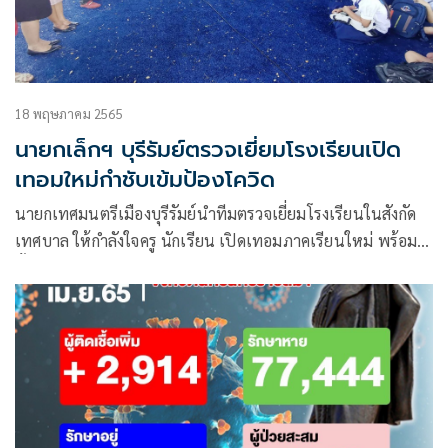
18 พฤษภาคม 2565
นายกเล็กฯ บุรีรัมย์ตรวจเยี่ยมโรงเรียนเปิด
เทอมใหม่กำชับเข้มป้องโควิด
นายกเทศมนตรีเมืองบุรีรัมย์นำทีมตรวจเยี่ยมโรงเรียนในสังกัด
เทศบาล ให้กำลังใจครู นักเรียน เปิดเทอมภาคเรียนใหม่ พร้อม
ทั้งกำชับให้ทุก ร.ร.มีมาตรการเฝ้าระวังโควิด-19 เข้มงวด