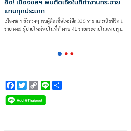
อึ้ง! เมืองชลฯ พบติดเชื้อในที่ทำงานกระจาย
แทบทุกประเภท
เมืองชลฯ ยังทรงๆ พบผู้ติดเชื้อใหม่อีก 335 ราย และเสียชีวิต 1
ราย ผงะ! ผู้ป่วยใหม่พบในที่ทำงาน 41 รายกระจายในแทบทุก
อุตสาหกรรม
F
T
C
Li
S
ac
wi
o
n
h
e
tt
p
e
ar
b
er
y
e
o
Li