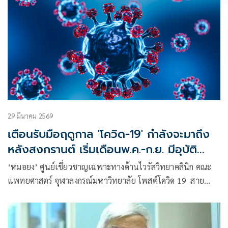
29 มีนาคม 2569
เตือนรับมือฤดูกาล 'โควิด-19' กำลังจะมาถึง
หลังสงกรานต์ เริ่มเดือนพ.ค.-ก.ย. มีอุบัติ
การณ์สูง
‘หมอยง’ ศูนย์เชี่ยวชาญเฉพาะทางด้านไวรัสวิทยาคลินิก คณะ
แพทยศาสตร์ จุฬาลงกรณ์มหาวิทยาลัย โพสต์โควิด 19 สาย
พันธุ์ใหม่แพร่กระจายเร็ว BA.3.2 ทำไมเรียกชื่อเล่นว่า ‘จั๊กจั่น’