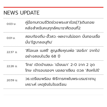
o
n
k
k
NEWS UPDATE
คู่มือทบทวนชีวิตช่วงพระเสาร์จร(7)เดินถอย
0:03 น.
หลังสำหรับคนทุกลัคนาราศีตอนที่2
สอบท้องถิ่น-ฮั้วสว.-ผลงานไม่ออก บั่นทอนเชื่อ
0:01 น.
มั่น'รัฐบาลอนุทิน'
'ลิโอเนล เมสซี' สูญเสียคุณพ่อ 'ฮอร์เก' จากไป
22:37 น.
อย่างสงบในวัย 68 ปี
'ไทย' เปิดบ้านชนะ 'เมียนมา' 2-0 จาก 2 จุด
22:26 น.
โทษ เข้ารอบรองฯ บอลอาเซียน ดวล 'สิงคโปร์'
วธ.เตรียมพร้อม พิธีการศพในพระบรมราชานุ
20:59 น.
เคราะห์ เหตุยิงในโรงเรียน