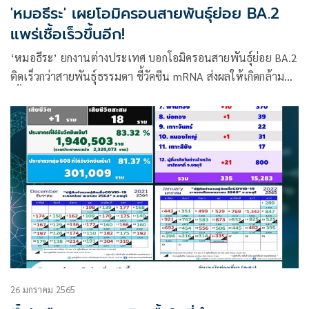
'หมอธีระ' เผยโอมิครอนสายพันธุ์ย่อย BA.2
แพร่เชื้อเร็วขึ้นอีก!
‘หมอธีระ’ ยกงานต่างประเทศ บอกโอมิครอนสายพันธุ์ย่อย BA.2
ติดเร็วกว่าสายพันธุ์ธรรมดา ชี้วัคซีน mRNA ส่งผลให้เกิดกล้าม
เนื้อหัวใจอักเสบได้ แต่ฉีดดีกว่าไม่ฉีด
26 มกราคม 2565