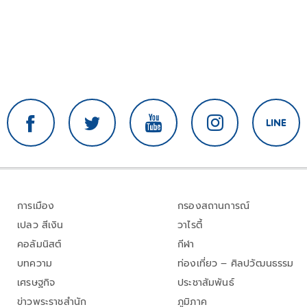
การเมือง
กรองสถานการณ์
เปลว สีเงิน
วาไรตี้
คอลัมนิสต์
กีฬา
บทความ
ท่องเที่ยว – ศิลปวัฒนธรรม
เศรษฐกิจ
ประชาสัมพันธ์
ข่าวพระราชสำนัก
ภูมิภาค