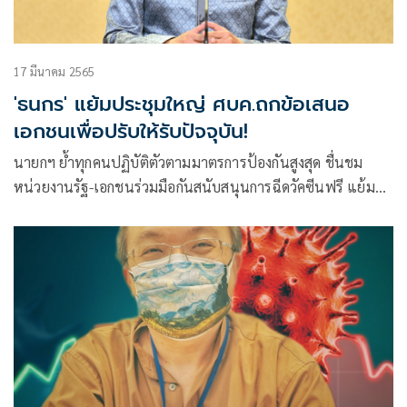
17 มีนาคม 2565
'ธนกร' แย้มประชุมใหญ่ ศบค.ถกข้อเสนอ
เอกชนเพื่อปรับให้รับปัจจุบัน!
นายกฯ ย้ำทุกคนปฏิบัติตัวตามมาตรการป้องกันสูงสุด ชื่นชม
หน่วยงานรัฐ-เอกชนร่วมมือกันสนับสนุนการฉีดวัคซีนฟรี แย้ม
ประชุมใหญ่ ศบค.นำข้อเสนอเอกชนเข้าหารือ