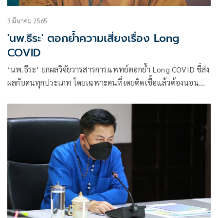
3 มีนาคม 2565
'นพ.ธีระ' ตอกย้ำความเสี่ยงเรื่อง Long
COVID
‘นพ.ธีระ’ ยกผลวิจัยวารสารการแพทย์ตอกย้ำ Long COVID ชี้ส่ง
ผลกับคนทุกประเภท โดยเฉพาะคนที่เคยติดเชื้อแล้วต้องนอน
รพ.หรือไม่ได้นอน รพ.