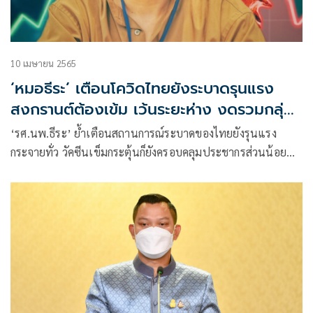
10 เมษายน 2565
‘หมอธีระ’ เตือนโควิดไทยยังระบาดรุนแรง
สงกรานต์ต้องเข้ม เว้นระยะห่าง งดรวมกลุ่ม
สังสรรค์
‘รศ.นพ.ธีระ’ ย้ำเตือนสถานการณ์ระบาดของไทยยังรุนแรง
กระจายทั่ว วัคซีนเข็มกระตุ้นก็ยังครอบคลุมประชากรส่วนน้อย
ราวหนึ่งในสามหัวใจสำคัญใส่หน้ากากเว้นระยะห่างไม่กินดื่มหรือ
แชร์ของกินของใช้ร่วมกับผู้อื่นสงกรานต์นี้