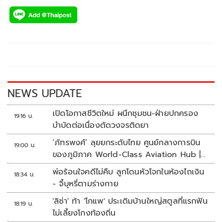
ac
wi
o
n
h
e
tt
p
e
ar
b
er
y
e
o
Li
o
n
k
k
NEWS UPDATE
เปิดโอกาสชีวิตใหม่ ผนึกชุมชน-ฝ่ายปกครอง
19:16 น.
บำบัดต่อเนื่องตัดวงจรติดยา
‘ภัทรพงศ์’ ลุยยกระดับไทย ศูนย์กลางการบิน
19:00 น.
ของภูมิภาค World-Class Aviation Hub |
ห้องข่าวไทยโพสต์สุดสัปดาห์
พ่อร้อนใจคดีไม่คืบ ลูกโดนหัวโจกในห้องไถเงิน
18:34 น.
- จี้บุหรี่ตามร่างกาย
'ลิซ่า' ท้า 'โกแพ' ประเดิมบ้านใหญ่สตูลที่แรกฟัน
18:19 น.
ไม่เลี้ยงโกงท้องถิ่น