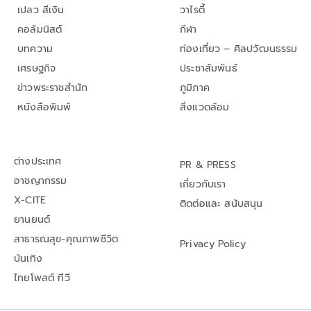
เปลว สีเงิน
วาไรตี้
คอลัมนิสต์
กีฬา
บทความ
ท่องเที่ยว – ศิลปวัฒนธรรม
เศรษฐกิจ
ประชาสัมพันธ์
ข่าวพระราชสำนัก
ภูมิภาค
หนังสือพิมพ์
สิ่งแวดล้อม
ต่างประเทศ
PR & PRESS
อาชญากรรม
เกี่ยวกับเรา
X-CITE
ติดต่อและ สนับสนุน
ยานยนต์
สาธารณสุข-คุณภาพชีวิต
Privacy Policy
บันเทิง
ไทยโพสต์ ทีวี