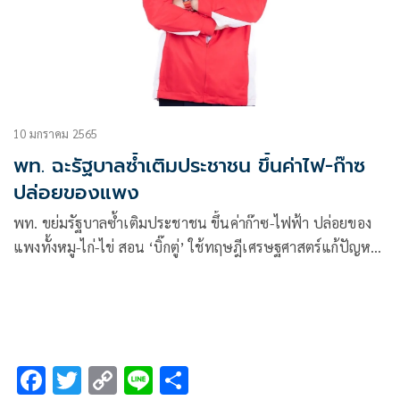
10 มกราคม 2565
พท. ฉะรัฐบาลซ้ำเติมประชาชน ขึ้นค่าไฟ-ก๊าซ
ปล่อยของแพง
พท. ขย่มรัฐบาลซ้ำเติมประชาชน ขึ้นค่าก๊าซ-ไฟฟ้า ปล่อยของ
แพงทั้งหมู-ไก่-ไข่ สอน ‘บิ๊กตู่’ ใช้ทฤษฎีเศรษฐศาสตร์แก้ปัญหา
ห่วงกลายเป็นปีแห่งความทรุดโทรมและเสื่อมถอย
F
T
C
Li
S