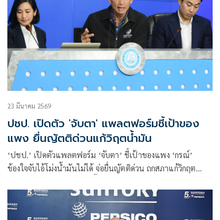
23 มีนาคม 2569
ปชป. เปิดตัว 'จับตา' แพลตฟอร์มชี้เป้าของ
แพง ยื่นญัตติด่วนแก้วิฤตน้ำมัน
‘ปชป.’ เปิดตัวแพลตฟอร์ม ‘จับตา’ ชี้เป้าของแพง ‘กรณ์’
ข้องใจจับไอ้โม่งน้ำมันไม่ได้ จ่อยื่นญัตติด่วน ถกสภาแก้วิกฤต
พลังงาน-สินค้าราคาพุ่งพุธนี้