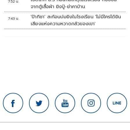
7:52 น.
จากตู้เสื้อผ้า ยิงปู่-ย่าคาบ้าน
'ป้าทิชา' สะท้อนปมยิงในโรงเรียน 'ไม่มีใครได้ยิน
7:43 น.
เสียงแห่งความหวาดกลัวของเขา'