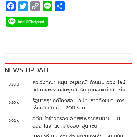
F
T
C
Li
S
ac
wi
o
n
h
e
tt
p
e
ar
b
er
y
e
o
Li
o
n
k
k
NEWS UPDATE
สว.อังคณา หนุน 'อนุสรณ์' ต้านมิน ออง ไลง์
8:28 น.
แปลกใจพรรคส้มพูดสิทธิมนุษยชนแต่กลับเงียบ
รัฐบาลลุยคดีโกงสอบ อปท. สาวถึงขบวนการ-
8:20 น.
เช็กเส้นเงินกว่า 200 ราย
อดีตบิ๊กข่าวกรอง อัดสส.พรรคส้มต้าน 'มิน
8:02 น.
ออง ไลง์' แต่กลับชอบ 'ฮุน เซน'
เปิดนาที ม.3 ก่อนก่อเหตุในโรงเรียน หยิบปืน