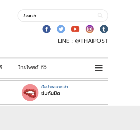
LINE : @THAIPOST
พ์
ไทยโพสต์ ทีวี
คันปากอยากเล่า
ข่มกันมิด