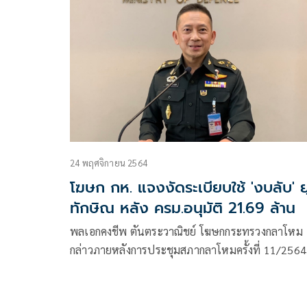
ทหารใหญ่
24 พฤศจิกายน 2564
โฆษก กห. แจงงัดระเบียบใช้ 'งบลับ' ย
ทักษิณ หลัง ครม.อนุมัติ 21.69 ล้าน
พลเอกคงชีพ ตันตระวาณิชย์ โฆษกกระทรวงกลาโหม
กล่าวภายหลังการประชุมสภากลาโหมครั้งที่ 11/2564
กล่าวถึงกรณีคณะรัฐมนตรีอนุมัติงบประมาณลับของ
กระทรวงกลาโหมเมื่อวานนี้ (23 พ.ย. 64)