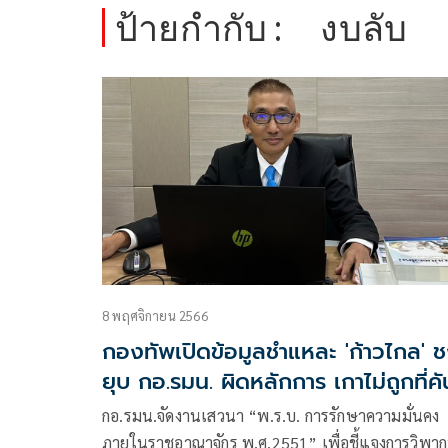
ป้ายกำกับ :
งบลับ
8 พฤศจิกายน 2566
กองทัพเปิดข้อมูลชำแหละ 'ก้าวไกล' 
ยุบ กอ.รมน. ผิดหลักการ เกาไม่ถูกที่คั
กอ.รมน.จัดงานเสวนา “พ.ร.บ. การรักษาความมั่นคง
ภายในราชอาณาจักร พ.ศ.2551” เพื่อชี้แจงการวิพาก