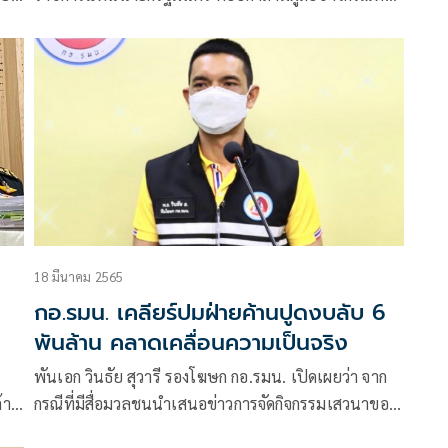
าร
กำชับเรื่องค่าเงินบาทในที่ประชุมคณะรัฐมน
นอ
ราช
18 มีนาคม 2565
กอ.รมน. เคลียร์ปมฝ่ายค้านปูดงบลับ 6
พันล้าน คลาดเคลื่อนความเป็นจริง
พันเอก วินธัย สุวารี รองโฆษก กอ.รมน. เปิดเผยว่า จาก
ล้าน
กรณีที่มีสื่อมวลชนนำเสนอข่าวการจัดกิจกรรมเสวนาของ
ฝ่ายการเมือง ภายใต้ชื่อโครงการ “ฝ่ายค้านรับฟังปัญหา