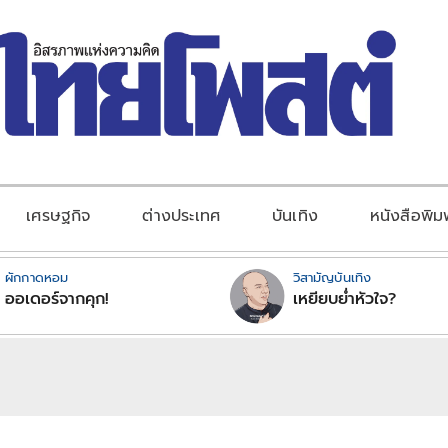
เศรษฐกิจ
ต่างประเทศ
บันเทิง
หนังสือพิม
ผักกาดหอม
วิสามัญบันเทิง
ออเดอร์จากคุก!
เหยียบย่ำหัวใจ?