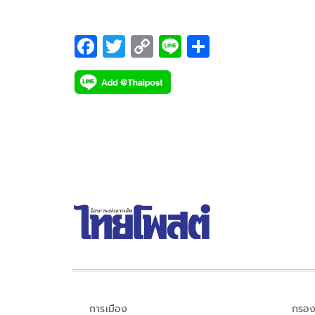
F
T
C
Li
S
ac
wi
o
n
h
e
tt
p
e
ar
b
er
y
e
o
Li
o
n
k
k
การเมือง
กรอง