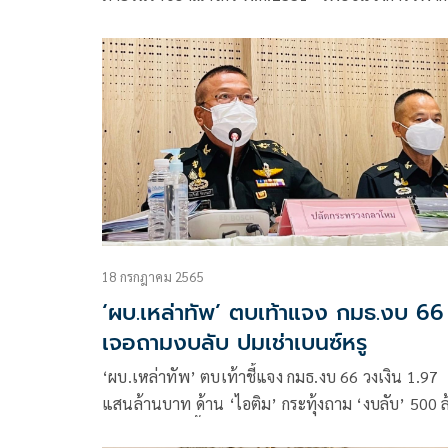
วิจารณ์ ในสังคมที่ไม่เข้าในในบทบาทหน้าที่ภารกิจก
จัด รวมถึงตอบข้อสงสัยกรณีพรรคก้าวไกลที่ผลักดันเส
ร่าง พ.ร.บ.ยกเลิก พ.ร.บ.การรักษาความมั่นคงภายใน
อาณาจักร 2551
18 กรกฎาคม 2565
‘ผบ.เหล่าทัพ’ ตบเท้าแจง กมธ.งบ 66
เจอถามงบลับ ปมเช่าเบนซ์หรู
‘ผบ.เหล่าทัพ’ ตบเท้าชี้แจง กมธ.งบ 66 วงเงิน 1.97
แสนล้านบาท ด้าน ‘ไอติม’ กระทุ้งถาม ‘งบลับ’ 500 
บาท ‘สมชัย’ จี้เคลียร์ปมเช่ารถเบนซ์หรูให้ 36 นาย