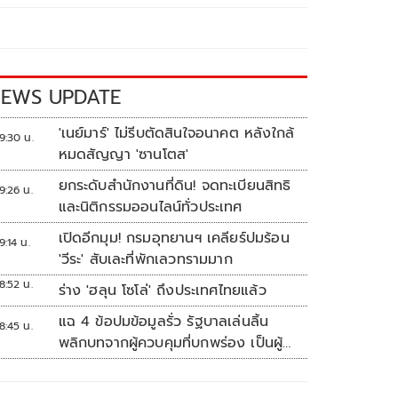
EWS UPDATE
'เนย์มาร์' ไม่รีบตัดสินใจอนาคต หลังใกล้
9:30 น.
หมดสัญญา 'ซานโตส'
ยกระดับสำนักงานที่ดิน! จดทะเบียนสิทธิ
9:26 น.
และนิติกรรมออนไลน์ทั่วประเทศ
เปิดอีกมุม! กรมอุทยานฯ เคลียร์ปมร้อน
9:14 น.
'วีระ' สับเละที่พักเลวทรามมาก
8:52 น.
ร่าง 'ฮลุน โซโล่' ถึงประเทศไทยแล้ว
แฉ 4 ข้อปมข้อมูลรั่ว รัฐบาลเล่นลิ้น
8:45 น.
พลิกบทจากผู้ควบคุมที่บกพร่อง เป็นผู้
เสียหายขู่ฟ้องคนเอาความจริงมาพูด