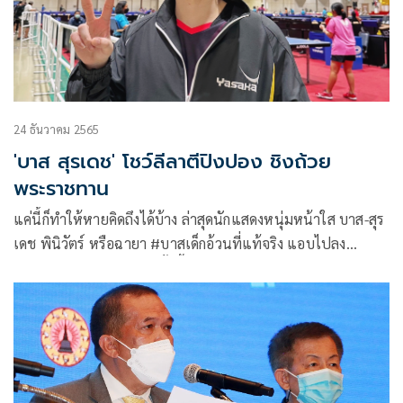
24 ธันวาคม 2565
'บาส สุรเดช' โชว์ลีลาตีปิงปอง ชิงถ้วย
พระราชทาน
แค่นี้ก็ทำให้หายคิดถึงได้บ้าง ล่าสุดนักแสดงหนุ่มหน้าใส บาส-สุร
เดช พินิวัตร์ หรือฉายา #บาสเด็กอ้วนที่แท้จริง แอบไปลง
แข่งขันกีฬาปิงปอง โดยครั้งนี้ลงแข่งขันรุ่นบุคคลทั่วไปไม่จำกัด
อายุ ในการแข่งขันกีฬาเทเบิลเทนนิสเพื่อความชนะเลิศแห่ง
ประเทศไทย ชิงถ้วยพระราชทาน ประจำปี 2565