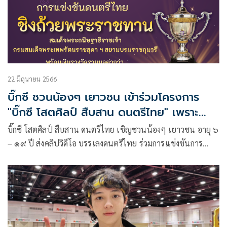
22 มิถุนายน 2566
บิ๊กซี ชวนน้องๆ เยาวชน เข้าร่วมโครงการ
"บิ๊กซี โสตศิลป์ สืบสาน ดนตรีไทย" เพราะ
ดนตรีไทยคือสมบัติของแผ่นดิน ปีที่ ๒
บิ๊กซี โสตศิลป์ สืบสาน ดนตรีไทย เชิญชวนน้องๆ เยาวชน อายุ ๖
– ๑๙ ปี ส่งคลิปวิดีโอ บรรเลงดนตรีไทย ร่วมการแข่งขันการ
แสดงดนตรีไทย ปี ๒ ประจำปี ๒๕๖๖