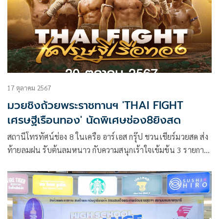
17 ตุลาคม 2567
มวยชิงถ้วยพระราชทานฯ 'THAI FIGHT
เศรษฐีเรือนทอง' นัดพิเศษช่อง8ยิงสด
สถานีโทรทัศน์ช่อง 8 ในเครือ อาร์เอส กรุ๊ป ชวนเชียร์มวยสด ส่ง
ท้ายลมฝน รับต้นลมหนาว กับความสนุกเร้าใจเข้มข้น 3 รายการ
มวยสด การันตีอัดแน่นไปกับยอดนักชกคุณภาพ ได้แก่ รายการ
LWC SUPER CHAMP (ลุมพินีเวิลด์ แชมเปี้ยนชิพ ซุปเปอร์
แชมป์) ในวันเสาร์ที่ 19 ตุลาคม เวลา 17.30 น. ต่อด้วยวัน
อาทิตย์ที่ 20 ตุลาคม กับ 2 รายการมวยดัง รายการ มวยดีวิถีไทย
เวลา 12.30 น. และ รายการพิเศษ THAI FIGHT เศรษฐีเรือน