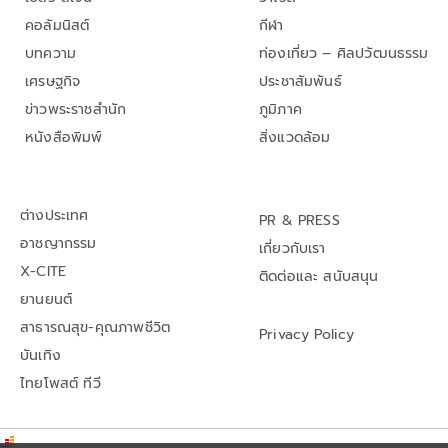
คอลัมนิสต์
กีฬา
บทความ
ท่องเที่ยว – ศิลปวัฒนธรรม
เศรษฐกิจ
ประชาสัมพันธ์
ข่าวพระราชสำนัก
ภูมิภาค
หนังสือพิมพ์
สิ่งแวดล้อม
ต่างประเทศ
PR & PRESS
อาชญากรรม
เกี่ยวกับเรา
X-CITE
ติดต่อและ สนับสนุน
ยานยนต์
สาธารณสุข-คุณภาพชีวิต
Privacy Policy
บันเทิง
ไทยโพสต์ ทีวี