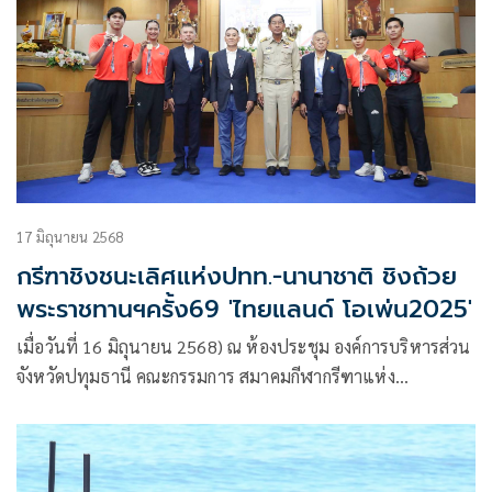
รัตนราชสุดาฯสยามบรมราชกุมารี
17 มิถุนายน 2568
กรีฑาชิงชนะเลิศแห่งปทท.-นานาชาติ ชิงถ้วย
พระราชทานฯครั้ง69 'ไทยแลนด์ โอเพ่น2025'
เมื่อวันที่ 16 มิถุนายน 2568) ณ ห้องประชุม องค์การบริหารส่วน
จังหวัดปทุมธานี คณะกรรมการ สมาคมกีฬากรีฑาแห่ง
ประเทศไทย ในพระบรมราชูปถัมภ์ นำโดย พล.ต.อ. จักรทิพย์
ชัยจินดา นายกสมาคมกีฬากรีฑาฯ พล.ต.ต. สุรพงษ์ อาริยะมงคล
อุปนายกอาวุโส สมาคมกีฬากรีฑาฯ และเลขาธิการสมาคม