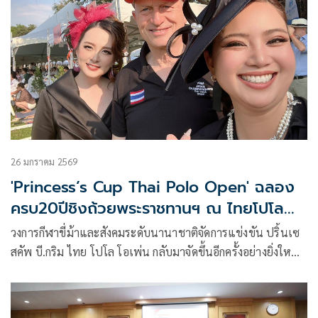
26 มกราคม 2569
'Princess’s Cup Thai Polo Open' ฉลอง
ครบ20ปีชิงถ้วยพระราชทานฯ ณ ไทยโปโล
คลับพัทยา
วงการกีฬาขี่ม้าและสังคมระดับนานาชาติจัดการแข่งขัน ปริ้นเซ
สคัพ บี.กริม ไทย โปโล โอเพ่น กลับมาจัดขึ้นอีกครั้งอย่างยิ่งใหญ่
ในโอกาส ครบรอบ 20 ปี ณ ไทย โปโล คลับ พัทยา ในวันเสาร์ที่
24 มกราคมที่ผ่านมา โดยเป็นการแข่งขันเพื่อชิงถ้วย
พระราชทานสมเด็จพระกนิษฐาธิราชเจ้า กรมสมเด็จพระเทพ