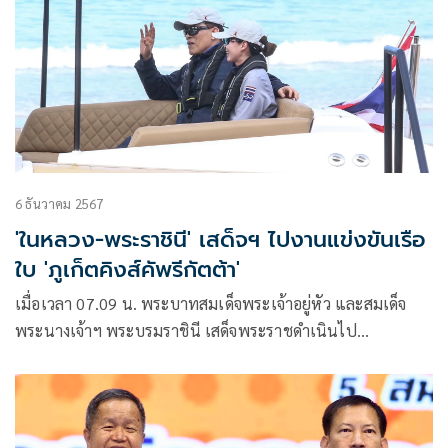
พล.ต.ต.รุ่งโรจน์ ฐากูรปุณยสิริ อุปนายกอาวุโส และประธาน
จัดการแข่งขันฯ และ พล.ต.ท.คํารณวิทย์ ธูปกระจ่าง นายก
องค์การบริหารส่วนจังหวัดปทุมธานี
6 ธันวาคม 2567
'ในหลวง-พระราชินี' เสด็จฯ ไปงานแข่งขันเรือ
ใบ 'ภูเก็ตคิงส์คัพรีกัตต้า'
เมื่อเวลา 07.09 น. พระบาทสมเด็จพระเจ้าอยู่หัว และสมเด็จ
พระนางเจ้าฯ พระบรมราชินี เสด็จพระราชดำเนินไป
พระราชทานรางวัลแก่ผู้ชนะการแข่งขันเรือใบนานาชาติ