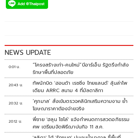
e
tt
p
e
ar
b
er
y
e
o
Li
o
n
k
k
NEWS UPDATE
“โครงสร้างเก่า-คนใหม่”บีอาร์เอ็น รัฐตรึงกำลัง
0:01 น.
รักษาพื้นที่ปลอดภัย
ทัพนักบิด 'ฮอนด้า เรซซิ่ง ไทยแลนด์' ลุ้นล่าโพ
20:43 น.
เดียม ARRC สนาม 4 ที่มัลดาลิกา
‘ศุภมาส’ สั่งเข้มตรวจคลินิกเสริมความงาม ย้ำ
20:32 น.
โฆษณาราคาต้องจ่ายจริง
พี่ชาย 'ฮลุน โซโล่' แจ้งกำหนดการสวดอภิธรรม
20:12 น.
ศพ เตรียมจัดพิธีฌาปนกิจ 11 ส.ค.
'ลลิดา' โต้ 'รักชนก' ปมงบน้ำบาดาล ชี้พื้นที่