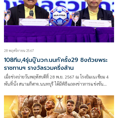
28 พฤศจิกายน 2567
108ทีม,4รุ่นบู๊'มวก.นนท์'ครั้ง29 ชิงถ้วยพระ
ราชทานฯ รางวัลรวมครึ่งล้าน
เมื่อช่วงบ่ายวันพฤหัสบดีที่ 28 พ.ย. 2567 ณ โรงยิมเนเซียม 4
พันที่นั่ง สนามกีฬาจ.นนทบุรี ได้มีพิธีแถลงข่าวการแข่งขัน
ฟุตบอลชิงถ้วยพระราชทาน สมเด็จพระบรมโอรสาธิราช สยาม
มกุฎราชกุมาร ครั้งที่ 29 พร้อมเงินรางวัล รวม 5 แสนกว่าบาท