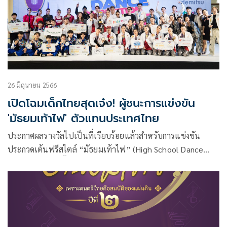
ทอง เวลา 18.00 น. พร้อมชิงถ้วยพระราชทานจากพระบาท
สมเด็จพระเจ้าอยู่หัว ซึ่งความเข้มข้นทั้งหมด แฟนมวยไทยจะได้
พบกับความสนุกในรายการต่างๆ ดังนี้
26 มิถุนายน 2566
เปิดโฉมเด็กไทยสุดเจ๋ง! ผู้ชนะการแข่งขัน
'มัธยมเท้าไฟ' ตัวแทนประเทศไทย
ประกาศผลรางวัลไปเป็นที่เรียบร้อยแล้วสำหรับการแข่งขัน
ประกวดเต้นฟรีสไตล์ “มัธยมเท้าไฟ” (High School Dance
Competition) ครั้งที่ 2 ชิงถ้วยพระราชทาน สมเด็จพระกนิษฐาธิ
ราชเจ้า กรมสมเด็จพระเทพรัตนราชสุดา ฯ สยามบรมราชกุมารี
และเงินรางวัลมูลค่ากว่า 100,000 บาท