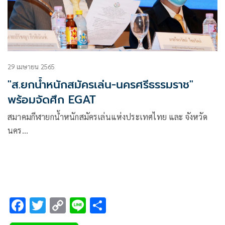
29 เมษายน 2565
"ส.ยกน้ำหนักสมัครเล่น-นครศรีธรรมราช"
พร้อมจัดศึก EGAT
สมาคมกีฬายกน้ำหนักสมัครเล่นแห่งประเทศไทย และ จังหวัด
นคร…
F
T
C
Li
S
ac
wi
o
n
h