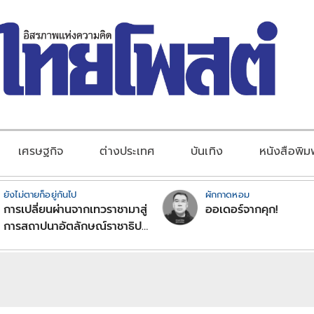
เศรษฐกิจ
ต่างประเทศ
บันเทิง
หนังสือพิม
ยังไม่ตายก็อยู่กันไป
ผักกาดหอม
การเปลี่ยนผ่านจากเทวราชามาสู่
ออเดอร์จากคุก!
การสถาปนาอัตลักษณ์ราชาธิป
ไตยแบบพุทธศาสนาในพระไตร
ปิฏก : สามัญผลสูตรในฐานะ
ทฤษฎีขีดจำกัดของอำนาจรัฐ
เหนือแรงงานและทรัพย์สิน