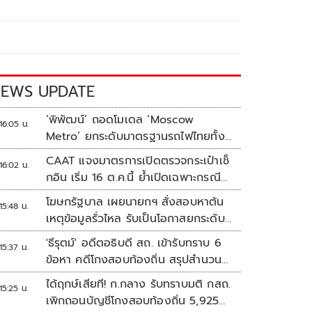
EWS UPDATE
‘พิพัฒน์’ ถอดโมเดล ‘Moscow
16:05 น.
Metro’ ยกระดับมาตรฐานรถไฟไทยทั้ง
ระบบ
CAAT แจงมาตรการเปิดตรวจกระเป๋าเช็
16:02 น.
กอิน เริ่ม 16 ต.ค.นี้ ย้ำเปิดเฉพาะกรณี
ต้องสงสัย
โฆษกรัฐบาล เผยนายกฯ สั่งสอบหาต้น
15:48 น.
เหตุข้อมูลรั่วไหล รับเป็นโอกาสยกระดับ
ความมั่นคงปลอดภัยข้อมูลภาครัฐทั้ง
'ธีรุตม์' อดีตอธิบดี สถ. เข้ารับทราบ 6
15:37 น.
ระบบ
ข้อหา คดีโกงสอบท้องถิ่น สรุปสำนวน
ส่ง ป.ป.ช. สัปดาห์หน้า
ได้ฤกษ์เสียที! ก.กลาง รับทราบมติ กสถ.
15:25 น.
เพิกถอนบัญชีโกงสอบท้องถิ่น 5,925