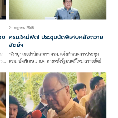
2 กรกฎาคม 2568
ทอง
ครม.ใหม่ฟิต! ประชุมนัดพิเศษหลังถวาย
สัตย์ฯ
าณ
‘จิรายุ’ เผยสำนักเลขาฯ ครม. แจ้งกำหนดการประชุม
.วธ.
ครม. นัดพิเศษ 3 ก.ค. ภายหลังรัฐมนตรีใหม่ ถวายสัตย์
ปฏิญาณ