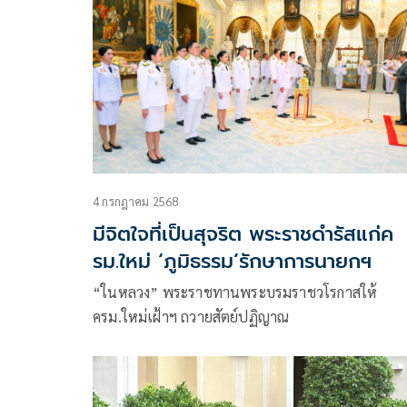
หลังลต.กลับมาเป็นนายกฯอีก
4 กรกฎาคม 2568
มีจิตใจที่เป็นสุจริต พระราชดำรัสแก่ค
รม.ใหม่ ‘ภูมิธรรม’รักษาการนายกฯ
“ในหลวง” พระราชทานพระบรมราชวโรกาสให้
ครม.ใหม่เฝ้าฯ ถวายสัตย์ปฏิญาณ