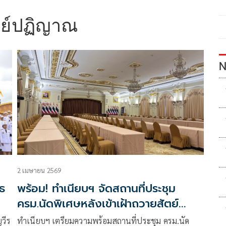
ตย์ปฏิญาณ
N
2 เมษายน 2569
ธ
พร้อม! ทำเนียบฯ จัดสถานที่ประชุม
ครม.นัดพิเศษหลังเข้าเฝ้าถวายสัตย์
็น
ปฏิญาณ
วีร
ทำเนียบฯ เตรียมความพร้อมสถานที่ประชุม ครม.นัด