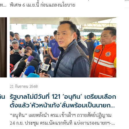
ไทย
พิเศษ 6 เม.ย.นี้ ก่อนแถลงนโยบาย
21 กันยายน 2568
ิน
รัฐบาลไม่มีวันที่ 121 ‘อนุทิน’ เตรียมเลือก
ตั้งแล้ว‘หัวหน้าเท้ง’ลั่นพร้อมเป็นนายก
รัฐมนตรี
์
“อนุทิน” เผยหลังนำ ครม.เข้าเฝ้าฯ ถวายสัตย์ปฏิญาณ
24 ก.ย. ประชุม ครม.นัดแรกทันที แบ่งงานรองนายกฯ-ตั้ง