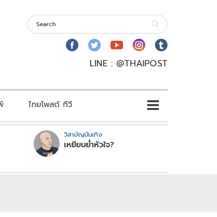
LINE : @THAIPOST
พ์
ไทยโพสต์ ทีวี
วิสามัญบันเทิง
เหยียบย่ำหัวใจ?