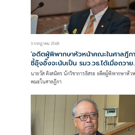
3 กรกฎาคม 2568
'อดีตผู้พิพากษาหัวหน้าคณะในศาลฎีกา
ชี้อุ๊งอิ๊งจะนับเป็น รมว.วธ.ได้เมื่อถวาย
สัตย์ฯ
นายวัส ติงสมิตร นักวิชาการอิสระ อดีตผู้พิพากษาหัว
คณะในศาลฎีกา