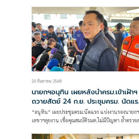
20 กันยายน 2568
นายกฯอนุทิน เผยหลังนำครม.เข้าเฝ้าฯ
ถวายสัตย์ 24 ก.ย. ประชุมครม. นัดแ
ทันที
“อนุทิน” เผยประชุมครม.นัดแรก แบ่งงานรองนายกฯ-
เลขาฯลุยงาน เชื่อคุณสมบัติรมต.ไม่มีปัญหา ย้ำตรว
เข้ม ยันรบ.ไม่มีวันที่ 121 แน่ ยึดข้อตกลง ไม่มีเติมเสี
ข้างมาก อย่าเพิ่งมองข้ามช็อตหลังถูกมองเปอร์เซ็นต์ส