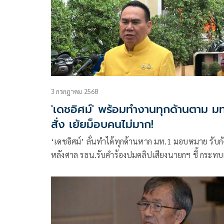
3 กรกฎาคม 2568
'เดชอิศม์' พร้อมทำงานทุกด้านตาม มท
สั่ง เย้ยม็อบคนไม่มาก!
‘เดชอิศม์’ ลั่นทำได้ทุกด้านหาก มท.1 มอบหมาย รับก
หลังศาล รธน.รับคำร้องปมคลิปเสียงนายกฯ ชี้ กระทบเ
มั่นต่างชาติ แต่เชื่อ ‘อิ๊งค์’ ยังไปต่อได้ เมินม็อบ ส.ค. 
ไม่เยอะ