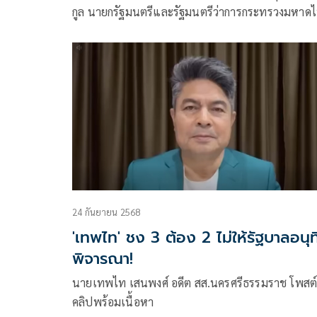
ขรก.ที่ดี
กูล นายกรัฐมนตรีและรัฐมนตรีว่าการกระทรวงมหาด
เป็นประธานในพิธีเจริญพร
24 กันยายน 2568
'เทพไท' ชง 3 ต้อง 2 ไม่ให้รัฐบาลอนุท
พิจารณา!
นายเทพไท เสนพงศ์ อดีต สส.นครศรีธรรมราช โพสต
คลิปพร้อมเนื้อหา