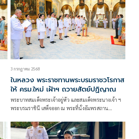
3 กรกฎาคม 2568
ในหลวง พระราชทานพระบรมราชวโรกาส
ให้ ครม.ใหม่ เฝ้าฯ ถวายสัตย์ปฏิญาณ
พระบาทสมเด็จพระเจ้าอยู่หัว และสมเด็จพระนางเจ้า ฯ
พระบรมราชินี เสด็จออก ณ พระที่นั่งอัมพรสถาน
พระราชวังดุสิต พระราชทานพระบรมราชวโรกาสให้
นายสุริยะ จึงรุ่งเรืองกิจ รองนายกรัฐมนตรี รักษาราชการ
แทนนายกรัฐมนตรี