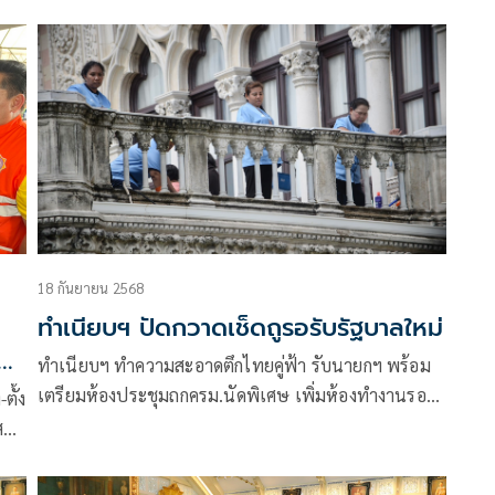
เลขาฯ นายกฯ ย้ำ 4 เดือนยุบสภา
18 กันยายน 2568
ทำเนียบฯ ปัดกวาดเช็ดถูรอรับรัฐบาลใหม่
รก
ทำเนียบฯ ทำความสะอาดตึกไทยคู่ฟ้า รับนายกฯ พร้อม
เตรียมห้องประชุมถกครม.นัดพิเศษ เพิ่มห้องทำงานรอง
ตั้ง
นายกฯ -รมต.ประจำสำนักฯ ที่ตึกบัญชาการ 2
จสอบ
ยง
ูง