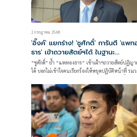
2 กรกฎาคม 2568
'อิ๊งค์' แยกร่าง! 'ชูศักดิ์' การันตี 'แพ
ธาร' เข้าถวายสัตย์ฯได้ ในฐานะ
รมว.วัฒนธรรม
“ชูศักดิ์” ย้ำ “แพทองธาร” เข้าเฝ้าฯถวายสัตย์ปฏิญ
ได้ บอกไม่เข้าใจคนเรียกร้องให้หยุดปฏิบัติหน้าที่ รมว
ร้องเรื่องอะไร เหตุยังไม่ได้เริ่มงานในตำแหน่งนี้