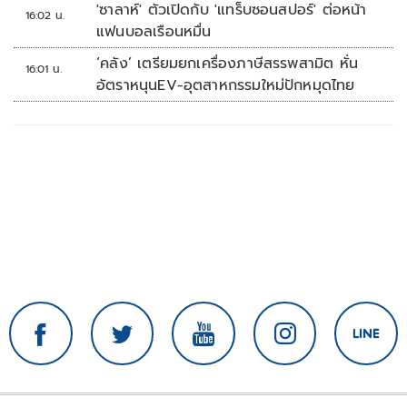
'ซาลาห์' ตัวเปิดกับ 'แทร็บซอนสปอร์' ต่อหน้า
16:02 น.
แฟนบอลเรือนหมื่น
‘คลัง’ เตรียมยกเครื่องภาษีสรรพสามิต หั่น
16:01 น.
อัตราหนุนEV-อุตสาหกรรมใหม่ปักหมุดไทย