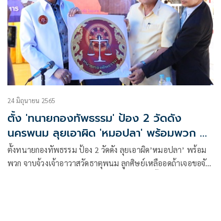
24 มิถุนายน 2565
ตั้ง 'ทนายกองทัพธรรม' ป้อง 2 วัดดัง
นครพนม ลุยเอาผิด 'หมอปลา' พร้อมพวก ลูก
ศิษย์ลั่นถ้าเจอขอจัดสักชุด
ตั้งทนายกองทัพธรรม ป้อง 2 วัดดัง ลุยเอาผิด’หมอปลา’ พร้อม
พวก จาบจ้วงเจ้าอาวาสวัดธาตุพนม ลูกศิษย์เหลืออดถ้าเจอขอจัด
สักชุด จวกเป็นการบิดเบือนข้อมูลกล่าวหาพระชั้นผู้ใหญ่ วอนให้
หยุดการกระทำดังกล่าว