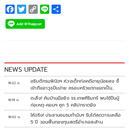
F
T
C
Li
S
ac
wi
o
n
h
e
tt
p
e
ar
b
er
y
e
o
Li
o
n
k
k
NEWS UPDATE
อธิบดีกรมพินิจฯ ห่วงเด็กก่อคดีอายุน้อยลง ชี้
16:22 น.
เข้าถึงอาวุธปืนง่าย ครอบครัวแตกแยกเป็น
ชนวนสำคัญ
ตะลึง! ค้นบ้านมือยิง รร.เทพศิรินทร์ พบใช้ปืนปู่
16:19 น.
ก่อเหตุ-คอมฯ ซุก 5 คลิปกราดยิง
ให้จริง! ประธานชมรมกำนันฯ รับได้ลดวาระเหลือ
16:02 น.
5 ปี วอนฟื้นกองทุนสตรีอำเภอละล้าน