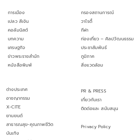
การเมือง
กรองสถานการณ์
เปลว สีเงิน
วาไรตี้
คอลัมนิสต์
กีฬา
บทความ
ท่องเที่ยว – ศิลปวัฒนธรรม
เศรษฐกิจ
ประชาสัมพันธ์
ข่าวพระราชสำนัก
ภูมิภาค
หนังสือพิมพ์
สิ่งแวดล้อม
ต่างประเทศ
PR & PRESS
อาชญากรรม
เกี่ยวกับเรา
X-CITE
ติดต่อและ สนับสนุน
ยานยนต์
สาธารณสุข-คุณภาพชีวิต
Privacy Policy
บันเทิง