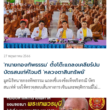
27 พฤษภาคม 2566
'ทนายกองทัพธรรม' ตั้งโต๊ะแถลงเคลียร์ปม
บัตรสนเท่ห์โจมตี 'หลวงตาสินทรัพย์'
มูลนิธิทนายกองทัพธรรม แถลงชี้เเจงข้อเท็จจริงกรณี บัตร
สนเท่ห์ บอให้ตรวจสอบเส้นทางการเฃินและพฤติกรรมมี่ไม่
เหมาะสมของพระสิ้นคิด หรือหลวงตาสินทรัพย์ ประธานที่พัก
สงฆ์ วัดป่าบ่อน้ำพระอินทร์ โดย ร้องเรียน ไปยังสำนักงาน
พระพุทธศาสนาแห่งชาติ