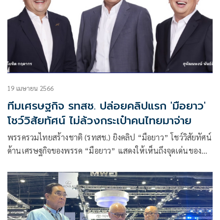
19 เมษายน 2566
ทีมเศรษฐกิจ รทสช. ปล่อยคลิปแรก 'มือยาว'
โชว์วิสัยทัศน์ ไม่ล้วงกระเป๋าคนไทยมาจ่าย
พรรครวมไทยสร้างชาติ (รทสช.) ยิงคลิป “มือยาว” โชว์วิสัยทัศน์
ด้านเศรษฐกิจของพรรค “มือยาว” แสดงให้เห็นถึงจุดเด่นของ
นโยบายเศรษฐกิจของพรรครวมไทยสร้างชาติ ที่เน้นการหาราย
ได้จากการค้า การลงทุน การท่องเที่ยวจากต่างประเทศ