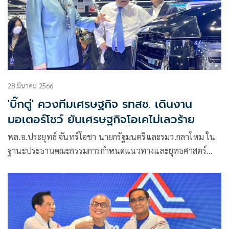
28 มีนาคม 2566
'บิ๊กตู่' ควงทีมเศรษฐกิจ รทสช. เดินงาน
มอเตอร์โชว์ ยันเศรษฐกิจโอเคไม่เลวร้าย
พล.อ.ประยุทธ์ จันทร์โอชา นายกรัฐมนตรีและรมว.กลาโหม ใน
ฐานะประธานคณะกรรมการกำหนดแนวทางและยุทธศาสตร์
พรรครวมไทยสร้างชาติ (รทสช.)