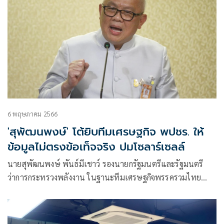
6 พฤษภาคม 2566
'สุพัฒนพงษ์' โต้ยิบทีมเศรษฐกิจ พปชร. ให้
ข้อมูลไม่ตรงข้อเท็จจริง ปมโซลาร์เซลล์
นายสุพัฒนพงษ์ พันธ์มีเชาว์ รองนายกรัฐมนตรีและรัฐมนตรี
ว่าการกระทรวงพลังงาน ในฐานะทีมเศรษฐกิจพรรครวมไทย
สร้างชาติ(รทสช.)โพสต์เฟซบุ๊กตอบโต้นายธีระชัย ภูวนาถนรานุ
บาล