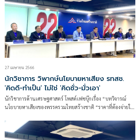
27 เมษายน 2566
นักวิชาการ วิพากษ์นโยบายหาเสียง รทสช.
'คิดดี-ทำเป็น' ไม่ใช่ 'คิดชั่ว-มั่วเอา'
นักวิชาการด้านเศรษฐศาสตร์ โพสต์เฟซบุ๊กเรื่อง “บทวิจารณ์
นโยบายหาเสียงของพรรครวมไทยสร้างชาติ “ราคาที่ต้องจ่ายให้
พรรครวมไทยสร้างชาติ: ทำแล้ว ทำอยู่ ทำต่อ