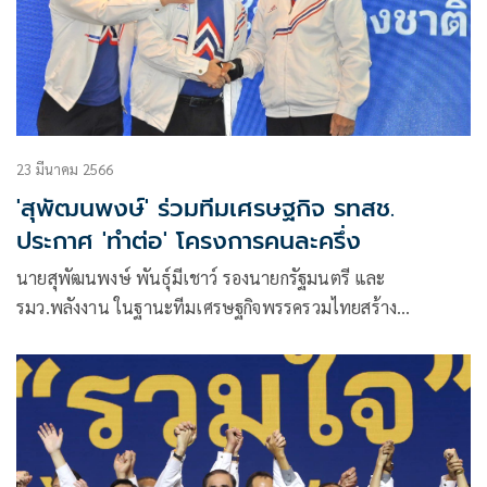
23 มีนาคม 2566
'สุพัฒนพงษ์' ร่วมทีมเศรษฐกิจ รทสช.
ประกาศ 'ทำต่อ' โครงการคนละครึ่ง
นายสุพัฒนพงษ์ พันธุ์มีเชาว์ รองนายกรัฐมนตรี และ
รมว.พลังงาน ในฐานะทีมเศรษฐกิจพรรครวมไทยสร้าง
ชาติ(รทสช.) ให้สัมภาษณ์ภายหลังร่วมเปิดตัวทีมเศรษฐกิจ ถึง
กรณีสมัครเป็นผู้สมัครส.ส.ของพรรค รทสช.