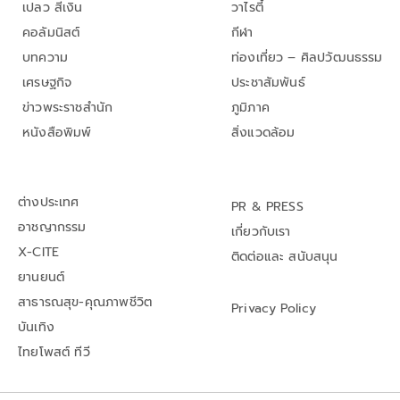
เปลว สีเงิน
วาไรตี้
คอลัมนิสต์
กีฬา
บทความ
ท่องเที่ยว – ศิลปวัฒนธรรม
เศรษฐกิจ
ประชาสัมพันธ์
ข่าวพระราชสำนัก
ภูมิภาค
หนังสือพิมพ์
สิ่งแวดล้อม
ต่างประเทศ
PR & PRESS
อาชญากรรม
เกี่ยวกับเรา
X-CITE
ติดต่อและ สนับสนุน
ยานยนต์
สาธารณสุข-คุณภาพชีวิต
Privacy Policy
บันเทิง
ไทยโพสต์ ทีวี