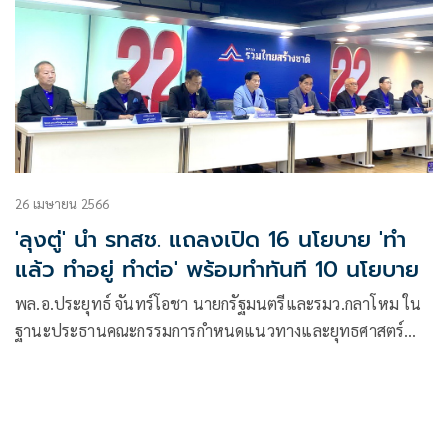
26 เมษายน 2566
'ลุงตู่' นำ รทสช. แถลงเปิด 16 นโยบาย 'ทำ
แล้ว ทำอยู่ ทำต่อ' พร้อมทำทันที 10 นโยบาย
พล.อ.ประยุทธ์ จันทร์โอชา นายกรัฐมนตรีและรมว.กลาโหม ใน
ฐานะประธานคณะกรรมการกำหนดแนวทางและยุทธศาสตร์
พรรครวมไทยสร้างชาติ และแคนดิเดตนายกรัฐมนตรีของพรรค
ลาราชการช่วงบ่าย สวมเสื้อโปโลสีน้ำเงินโลโก้พรรค