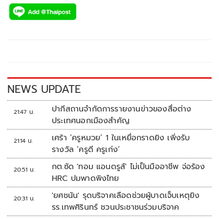
ac
wi
o
n
h
e
tt
p
e
ar
b
er
y
e
o
Li
o
n
k
k
NEWS UPDATE
ปากีสถานจำกัดการรายงานข่าวของสื่อต่าง
21:47 น.
ประเทศนอกเมืองสำคัญ
เศร้า ‘ครูหมวย’ 1 ในเหยื่อกราดยิง เพิ่งรับ
21:14 น.
รางวัล ‘ครูดี ครูเก่ง’
กต.ซัด 'ทอม แอนดรูส์' ไม่เป็นมืออาชีพ จ่อร้อง
20:51 น.
HRC ปมพาดพิงไทย
'ยศชนัน' รุดบริจาคเลือดช่วยผู้บาดเจ็บเหตุยิง
20:31 น.
รร.เทพศิรินทร์ ชวนประชาชนร่วมบริจาค