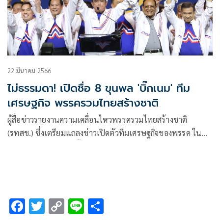
22 มีนาคม 2566
ไม่ธรรมดา! เปิดชื่อ 8 ขุนพล 'บิ๊กเนม' ทีม
เศรษฐกิจ พรรครวมไทยสร้างชาติ
ผู้สื่อข่าวรายงานความเคลื่อนไหวพรรครวมไทยสร้างชาติ
(รทสช.) ซึ่งเตรียมแถลงข่าวเปิดตัวทีมเศรษฐกิจของพรรค ใน
ช่วงบ่ายวันที่ 23 มี.ค.นั้น มีรายงานข่าวว่าบุคคลที่จะมาเปิดตัว
เป็นทีมเศรษฐกิจ
F
T
C
Li
S