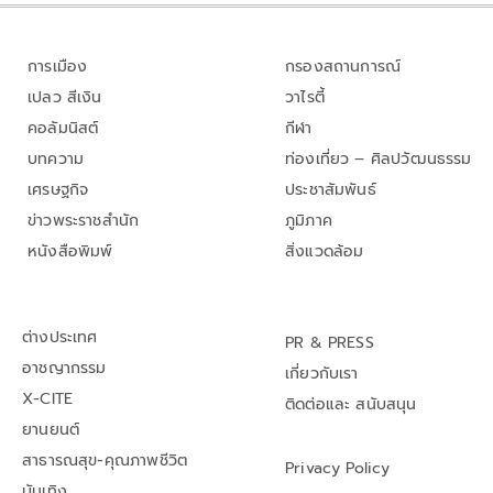
การเมือง
กรองสถานการณ์
เปลว สีเงิน
วาไรตี้
คอลัมนิสต์
กีฬา
บทความ
ท่องเที่ยว – ศิลปวัฒนธรรม
เศรษฐกิจ
ประชาสัมพันธ์
ข่าวพระราชสำนัก
ภูมิภาค
หนังสือพิมพ์
สิ่งแวดล้อม
ต่างประเทศ
PR & PRESS
อาชญากรรม
เกี่ยวกับเรา
X-CITE
ติดต่อและ สนับสนุน
ยานยนต์
สาธารณสุข-คุณภาพชีวิต
Privacy Policy
บันเทิง