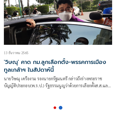
นำขึ้นทูลเกล้าฯ
13 ธันวาคม 2565
'วิษณุ' คาด กม.ลูกเลือกตั้ง-พรรคการเมือง
ทูลเกล้าฯ ในสัปดาห์นี้
นายวิษณุ เครืองาม รองนายกรัฐมนตรี กล่าวถึงร่างพระราช
บัญญัติประกอบ(พ.ร.ป.) รัฐธรรมนูญว่าด้วยการเลือกตั้งส.ส.และ
พรรคการเมืองว่า มาถึงรัฐบาล