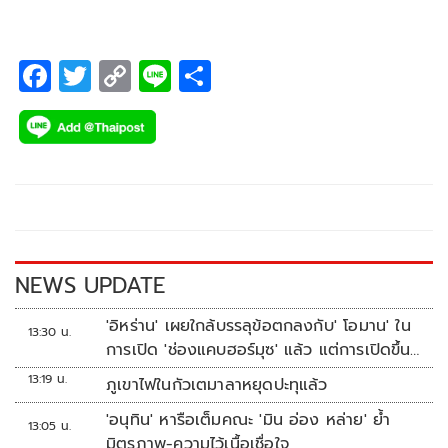
F
T
C
Li
S
ac
wi
o
n
h
e
tt
p
e
ar
b
er
y
e
o
Li
o
n
k
k
NEWS UPDATE
'อิหร่าน' เผยใกล้บรรลุข้อตกลงกับ' โอมาน' ใน
13:30 น.
การเปิด 'ช่องแคบฮอร์มุซ' แล้ว แต่การเปิดขึ้น
อยู่กับสหรัฐฯ
13:19 น.
ภูเขาไฟในกัวเตมาลาหยุดปะทุแล้ว
'อนุทิน' หารือเต็มคณะ 'มิน อ่อง หล่าย' ย้ำ
13:05 น.
มิตรภาพ-ความไว้เนื้อเชื่อใจ