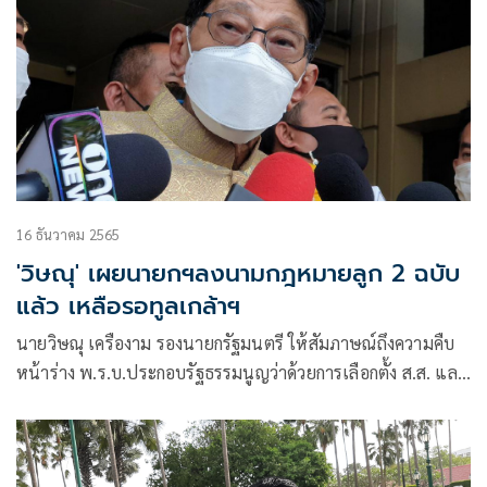
16 ธันวาคม 2565
'วิษณุ' เผยนายกฯลงนามกฎหมายลูก 2 ฉบับ
แล้ว เหลือรอทูลเกล้าฯ
นายวิษณุ เครืองาม รองนายกรัฐมนตรี ให้สัมภาษณ์ถึงความคืบ
หน้าร่าง พ.ร.บ.ประกอบรัฐธรรมนูญว่าด้วยการเลือกตั้ง ส.ส. และ
ร่าง พ.ร.บ.ประกอบรัฐธรรมนูญว่าด้วยพรรคการเมืองว่า วัน
เดียวกัน (16 ธ.ค.) พล.อ.ประยุทธ์ จันทร์โอชา นายกรัฐมนตรี
และรมว.กลาโหม ได้ลงนามในร่างกฎหมายดังกล่าวเพื่อเตรียม