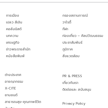
การเมือง
กรองสถานการณ์
เปลว สีเงิน
วาไรตี้
คอลัมนิสต์
กีฬา
บทความ
ท่องเที่ยว – ศิลปวัฒนธรรม
เศรษฐกิจ
ประชาสัมพันธ์
ข่าวพระราชสำนัก
ภูมิภาค
หนังสือพิมพ์
สิ่งแวดล้อม
ต่างประเทศ
PR & PRESS
อาชญากรรม
เกี่ยวกับเรา
X-CITE
ติดต่อและ สนับสนุน
ยานยนต์
สาธารณสุข-คุณภาพชีวิต
Privacy Policy