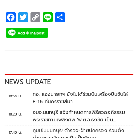
F
T
C
Li
S
ac
wi
o
n
h
e
tt
p
e
ar
b
er
y
e
o
Li
o
n
k
k
NEWS UPDATE
ทอ. แจงนายกฯ ยังไม่ได้ร่วมบินเครื่องบินขับไล่
18:56 น.
F-16 ที่นครราชสีมา
อบจ.นนทบุรี แจ้งกำหนดการพิธีสวดอภิธรรม
18:23 น.
พระราชทานเพลิงศพ 'พ.ต.อ.ธงชัย เย็น
ประเสริฐ'
คุมเข้มนนทบุรี! ตำรวจ-ฝ่ายปกครอง ร่วมตั้ง
17:45 น.