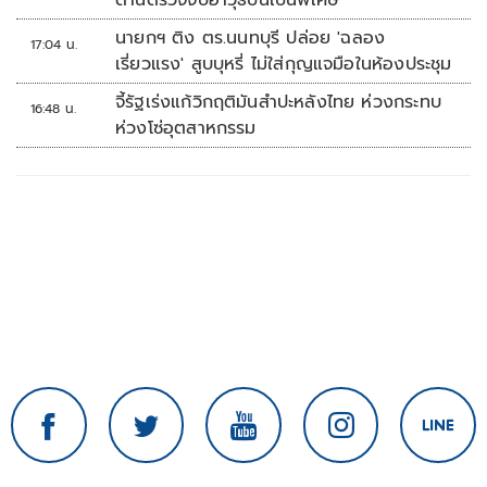
ด่านตรวจจับอาวุธปืนเป็นพิเศษ
นายกฯ ติง ตร.นนทบุรี ปล่อย 'ฉลอง
17:04 น.
เรี่ยวแรง' สูบบุหรี่ ไม่ใส่กุญแจมือในห้องประชุม
จี้รัฐเร่งแก้วิกฤติมันสำปะหลังไทย ห่วงกระทบ
16:48 น.
ห่วงโซ่อุตสาหกรรม