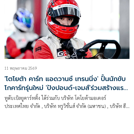
11 พฤษภาคม 2569
'โตโยต้า คาร์ท แอดวานซ์ เทรนนิ่ง' ปั้นนักขับ
โกคาร์ทรุ่นใหม่ 'ปังปอนด์-เจมส์'ร่วมสร้างแรง
บันดาลใจ
ทูดับเบิลยูคาร์ทติ้ง ได้ร่วมกับ บริษัท โตโยต้ามอเตอร์
ประเทศไทย จำกัด , บริษัท ทรูวิชั่นส์ จำกัด (มหาชน) , บริษัท ฮี
โน่มอเตอร์สเซลส์ (ประเทศไทย) จำกัด ได้จัดโครงการฝึกอบรมรถ
คาร์ทเยาวชน “ทรูวิชั่นส์ – โตโยต้า จูเนียร์โกคาร์ท แอดวานซ์
เทรนนิ่ง 2026”