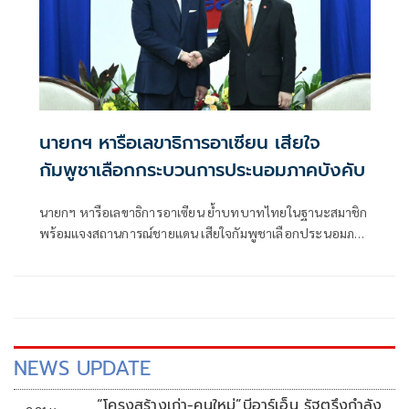
นายกฯ หารือเลขาธิการอาเซียน เสียใจ
กัมพูชาเลือกกระบวนการประนอมภาคบังคับ
นายกฯ หารือเลขาธิการอาเซียน ย้ำบทบาทไทยในฐานะสมาชิก
พร้อมแจงสถานการณ์ชายแดน เสียใจกัมพูชาเลือกประนอมภาค
บังคับ
NEWS UPDATE
“โครงสร้างเก่า-คนใหม่”บีอาร์เอ็น รัฐตรึงกำลัง