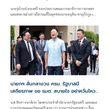
พุ่งขึ้น สะท้อนความทุ่มเทแก้ปัญหาเป็นรูป
นายรุ่งโรจน์ ทองศรี รองประธานคณะกรรมาธิการการเกษตร
ธรรม พร้อมเดินหน้าลดต้นทุนปุ๋ยช่วย
และสหกรณ์ กล่าวถึงกรณที่ในยุคของนายอนุทิน ชาญวีรกูล เป็น
เกษตรกร
นายกรัฐมนตรี สินค้าเกษตร ข้าว ยางพารา ปาล์ม มีราคาที่สูงขึ้น
ว่า ในยุคของของท่านอนุทินเป็นนายกรัฐมนตรี
นายกฯ ลั่นกลางวง ครม. รัฐบาลมี
เสถียรภาพ ขอ รมต. สบายใจ อย่าหวั่นไหว
คำถามยุยง
น.ส.รัชดา ธนาดิเรก โฆษกประจำสำนักนายกรัฐมนตรี แถลงผล
การประชุมคณะรัฐมนตรี(ครม.)ว่า จากการนำเสนอข่าว เรื่อง