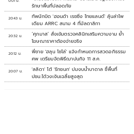
0:01 น.
รักษาพื้นที่ปลอดภัย
ทัพนักบิด 'ฮอนด้า เรซซิ่ง ไทยแลนด์' ลุ้นล่าโพ
20:43 น.
เดียม ARRC สนาม 4 ที่มัลดาลิกา
‘ศุภมาส’ สั่งเข้มตรวจคลินิกเสริมความงาม ย้ำ
20:32 น.
โฆษณาราคาต้องจ่ายจริง
พี่ชาย 'ฮลุน โซโล่' แจ้งกำหนดการสวดอภิธรรม
20:12 น.
ศพ เตรียมจัดพิธีฌาปนกิจ 11 ส.ค.
'ลลิดา' โต้ 'รักชนก' ปมงบน้ำบาดาล ชี้พื้นที่
20:07 น.
ปชน.ได้วงเงินเฉลี่ยสูงสุด