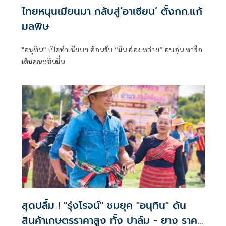
ไทยหนุนเมียนมา กลับสู่‘อาเซียน’ ตั้งกก.แก้
มลพิษ
"อนุทิน” เปิดทำเนียบฯ ต้อนรับ “มิน อ่อง หล่าย” อบอุ่น หารือ
เต็มคณะชื่นมื่น
สุดปลื้ม ! "รุ่งโรจน์" ชมยุค "อนุทิน" ดัน
สินค้าเกษตรราคาสูง ทั้ง ปาล์ม - ยาง ราคา