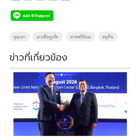
ac
wi
o
n
h
e
tt
p
e
ar
b
er
y
e
o
Li
Tags
ทุนเทา
มาเฟียภูเก็ต
หาดฟรีด้อม
อนุทิน
o
n
k
k
ข่าวที่เกี่ยวข้อง