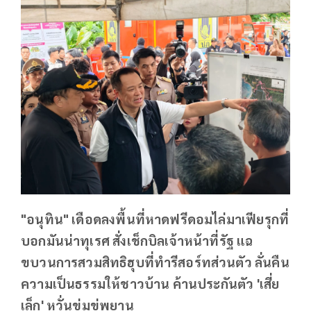
"อนุทิน" เดือดลงพื้นที่หาดฟรีดอมไล่มาเฟียรุกที่
บอกมันน่าทุเรศ สั่งเช็กบิลเจ้าหน้าที่รัฐ แฉ
ขบวนการสวมสิทธิฮุบที่ทำรีสอร์ทส่วนตัว ลั่นคืน
ความเป็นธรรมให้ชาวบ้าน ค้านประกันตัว 'เสี่ย
เล็ก' หวั่นข่มขู่พยาน