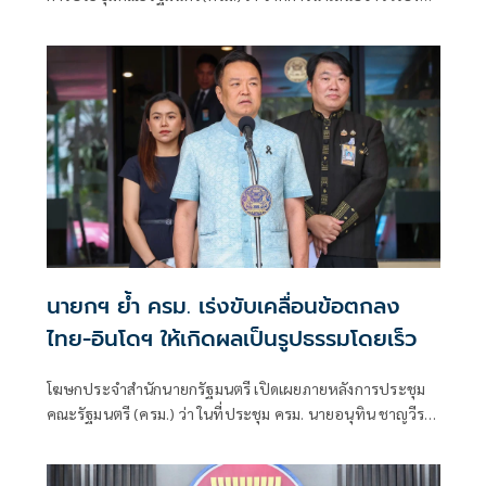
เสถียรภาพของรัฐบาล ซึ่งสื่อมวลชนรับทราบคำตอบจากพรรค
ร่วมรัฐบาลและนายกฯไปแล้วว่า รัฐบาลนี้มีเสถียรภาพและ
ทำงานร่วมกันอย่างเต็มที่
นายกฯ ย้ำ ครม. เร่งขับเคลื่อนข้อตกลง
ไทย-อินโดฯ ให้เกิดผลเป็นรูปธรรมโดยเร็ว
โฆษกประจำสำนักนายกรัฐมนตรี เปิดเผยภายหลังการประชุม
คณะรัฐมนตรี (ครม.) ว่า ในที่ประชุม ครม. นายอนุทิน ชาญวีร
กูล นายกรัฐมนตรีและรัฐมนตรีว่าการกระทรวงมหาดไทย ได้
รายงานผลการเยือนสาธารณรัฐอินโดนีเซียอย่างเป็นทางการ