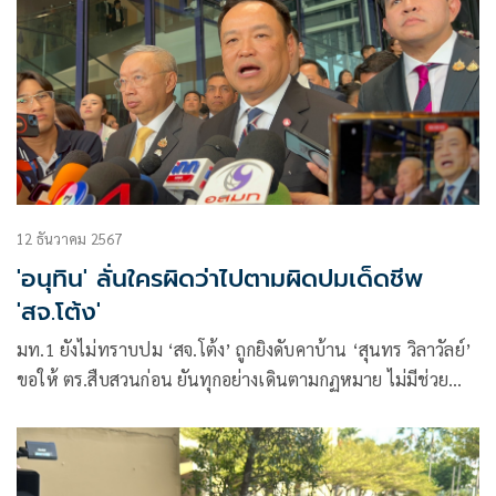
12 ธันวาคม 2567
'อนุทิน' ลั่นใครผิดว่าไปตามผิดปมเด็ดชีพ
'สจ.โต้ง'
มท.1 ยังไม่ทราบปม ‘สจ.โต้ง’ ถูกยิงดับคาบ้าน ‘สุนทร วิลาวัลย์’
ขอให้ ตร.สืบสวนก่อน ยันทุกอย่างเดินตามกฏหมาย ไม่มีช่วย
เหลือ ไม่ว่าจะเป็นพวกใคร