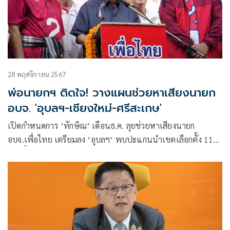
28 พฤศจิกายน 2567
พ่อนายกฯ ติดใจ! วางแผนช่วยหาเสียงนายก
อบจ. 'อุบลฯ-เชียงใหม่-ศรีสะเกษ'
เปิดกำหนดการ ‘ทักษิณ’ เดือนธ.ค. ลุยช่วยหาเสียงนายก
อบจ.เพื่อไทย เตรียมลง ‘อุบลฯ’ พบปะแกนนำเขตเลือกตั้ง 11
ธ.ค.นี้ ก่อนไป ‘เชียงใหม่’ บ้านเกิด ปิดจ็อบ ‘ศรีสะเกษ’ ไร้ ‘อิ๊งค์’
ร่วม ป้องกันข้อครหา