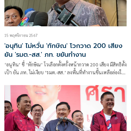
15 พฤศจิกายน 2567
'อนุทิน' ไม่หวั่น 'ทักษิณ' โวกวาด 200 เสียง
ยัน 'รมต.-สส.' ภท. ขยันทำงาน
‘อนุทิน’ ชี้ ‘ทักษิณ’ โวเลือกตั้งครั้งหน้ากวาด 200 เสียง มีสิทธิตั้ง
เป้า ยัน ภท. ไม่เงียบ ‘รมต.-สส.’ ลงพื้นที่ทำงานขึ้นเหลือล่องใต้
ปัดส่งผู้สมัครชิง นายก อบจ. ในนามพรรค