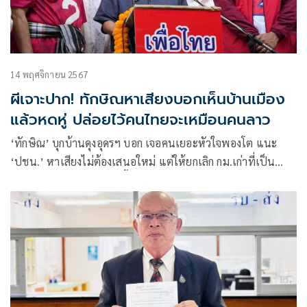
14 พฤศจิกายน 2567
ผีเจาะปาก! ทักษิณหาเสียงบอกเห็นบ้านเมือง
แล้วหดหู่ ปล่อยไว้คนไทยจะเหมือนคนลาว
‘ทักษิณ’ บุกบ้านดุงอุดรฯ บอก เจอคนเยอะหัวใจพองโต แนะ
‘ปชน.’ หาเสียงไม่ต้องเสนอใหม่ แต่ให้ยกเลิก กม.เก่าที่เป็น
ปัญหาดีที่สุด ลั่นช่วงชีวิตนี้มีความสุขที่สุดแม้จะโดนเห่าบ้างเป็น
ธรรมดา หมาอยู่ส่วนหมา คนอยู่ส่วนคน