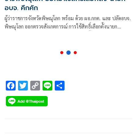
อบจ. คึกคัก
ผู้ว่าราชการจังหวัดพิษณุโลก พร้อม ด้วย ผอ.กกต. และ ปลัดอบจ.
พิษณุโลก ออกตรวจสังเกตการณ์ การใช้สิทธิ์เลือกตั้งนายก
องค์การบริหารส่วนจังหวัดพิษณุโลก พบว่าตั้งแต่เปิดหีบ มี
ประชาชน ออกมาใช้สิทธิ์กันตั้งแต่เช้า
F
T
C
Li
S
ac
wi
o
n
h
e
tt
p
e
ar
b
er
y
e
o
Li
o
n