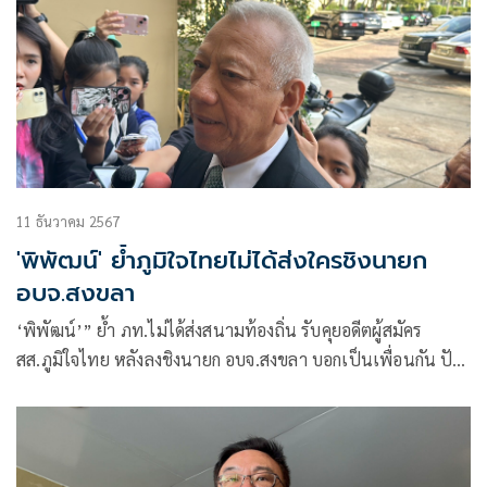
11 ธันวาคม 2567
'พิพัฒน์' ย้ำภูมิใจไทยไม่ได้ส่งใครชิงนายก
อบจ.สงขลา
‘พิพัฒน์’” ย้ำ​ ภท.ไม่ได้ส่งสนามท้องถิ่น รับคุยอดีตผู้สมัคร
สส.ภูมิใจไทย หลังลงชิงนายก อบจ.สงขลา​ บอกเป็นเพื่อนกัน​ ปัด
คุย​ ‘ถาวร’ ​