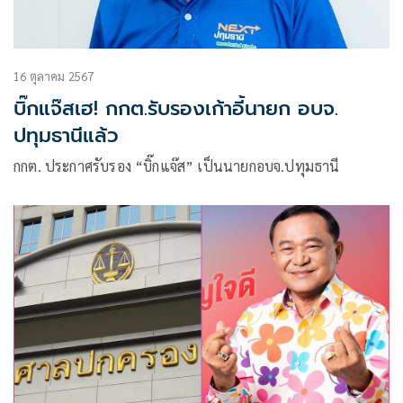
16 ตุลาคม 2567
บิ๊กแจ๊สเฮ! กกต.รับรองเก้าอี้นายก อบจ.
ปทุมธานีแล้ว
กกต. ประกาศรับรอง “บิ๊กแจ๊ส” เป็นนายกอบจ.ปทุมธานี