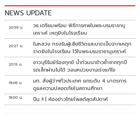
k
k
NEWS UPDATE
วธ.เตรียมพร้อม พิธีการศพในพระบรมราชานุ
20:59 น.
เคราะห์ เหตุยิงในโรงเรียน
ในหลวง ทรงรับผู้เสียชีวิตและบาดเจ็บจากเหตุก
20:27 น.
ราดยิงในโรงเรียน ไว้ในพระบรมราชานุเคราะห์
ชาวบุรีรัมย์ร้องทุกข์ น้ำท่วมนาข้าวซ้ำซากทุกปี
20:13 น.
รถเล็กผ่านไม่ได้ วอนหน่วยงานเร่งแก้ไข
มท. สั่งผู้ว่าฯทั่วประเทศ ยกระดับ 4 มาตรการ
19:06 น.
ดูแลความปลอดภัยในสถานศึกษา
19:00 น.
ปืน..!! | ห้องข่าวไทยโพสต์สุดสัปดาห์