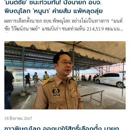
'มนต์ชัย' ชนะท่วมท้น! นั่งนายก อบจ.
พิษณุโลก 'หนูนา' ค่ายส้ม แพ้หลุดลุ่ย
ผลการเลือกตั้งนายก อบจ.พิษณุโลก อย่างไม่เป็นทางการ “มนต์
ชัย วิวัฒน์ธนาฒย์” แชมป์เก่า ชนะท่วมท้น 214,519 คะแนน
ทิ้งห่าง “หนูนา” ผู้สมัครค่ายส้ม ซึ่งได้ 104,163 เสียง
18 สิงหาคม 2567
ชาวพิษณุโลก ออกมาใช้สิทธิ์เลือกตั้ง นายก