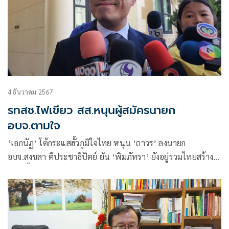
4 ธันวาคม 2567
รทสช.ไฟเขียว สส.หนุนผู้สมัครนายก
อบจ.ตามใจ
‘เอกนัฏ’ โต้กระแสฮั้ว​ภูมิใจไทย​ หนุน ‘ถาวร’​ ลงนายก​
อบจ.สงขลา​ ตีประชาธิปัตย์​ ยัน​ ‘พิมภัทรา’​ ยังอยู่​รวมไทยสร้าง
ชาติ​ ชี้ให้เอกสิทธิ์ ​สส.หนุนผู้สมัคร​ เหตุเป็นเรื่องละเอียดอ่อน​
พรรคไม่ส่ง