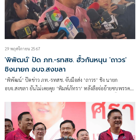
29 พฤศจิกายน 2567
'พิพัฒน์' ปัด ภท.-รทสช. ฮั้วกันหนุน 'ถาวร'
ชิงนายก อบจ.สงขลา
‘พิพัฒน์’ ปัดข่าว ภท.-รทสช. จับมือส่ง ‘ถาวร’ ชิง นายก
อบจ.สงขลา ยันไม่เคยคุย ‘พิมพ์ภัทรา’ หลังลือจ่อย้ายซบพรรค
นํ้าเงิน รับภูมิใจไทยอยากครองภาคใต้เพิ่ม แต่ไม่ใช้วิธีฮั้วรวมกัน
ตี