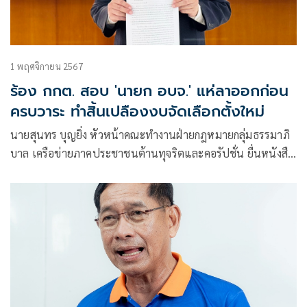
1 พฤศจิกายน 2567
ร้อง กกต. สอบ 'นายก อบจ.' แห่ลาออกก่อน
ครบวาระ ทำสิ้นเปลืองงบจัดเลือกตั้งใหม่
นายสุนทร บุญยิ่ง หัวหน้าคณะทำงานฝ่ายกฎหมายกลุ่มธรรมาภิ
บาล เครือข่ายภาคประชาชนต้านทุจริตและคอรัปชั่น ยื่นหนังสือ
ต่อประธานกกต.เพื่อขอให้ตรวจสอบการลาออกของนายกองค์การ
บริหารส่วนจังหวัด