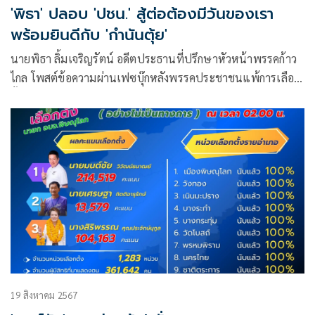
'พิธา' ปลอบ 'ปชน.' สู้ต่อต้องมีวันของเรา
พร้อมยินดีกับ 'กำนันตุ้ย'
นายพิธา ลิ้มเจริญรัตน์ อดีตประธานที่ปรึกษาหัวหน้าพรรคก้าว
ไกล โพสต์ข้อความผ่านเฟซบุ๊กหลังพรรคประชาชนแพ้การเลือก
ตั้งนายกองค์การบริหารส่วนจังหวัดราชบุรีว่า
19 สิงหาคม 2567