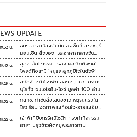
EWS UPDATE
ชมรมอาสาป้องกันภัย ลงพื้นที่ จ.ราชบุรี
19:52 น.
มอบเงิน สิ่งของ และอาหารกลางวัน
แก่โรงเรียนบ้านหนองน้ำใส
สุดอาลัย! ภรรยา 'รอง ผอ.กิตติพงศ์'
19:45 น.
โพสต์ถึงสามี 'หนูและลูกภูมิใจในตัวพี่'
สกัดจับหน้าโรงพัก สองหนุ่มควบกระบะ
19:29 น.
บุโรทั่ง ขนเฮโรอีน-ไอซ์ มูลค่า 100 ล้าน
กสทช. กำชับสื่อเสนอข่าวเหตุรุนแรงใน
18:52 น.
โรงเรียน งดภาพสะเทือนใจ-รายละเอียด
เสี่ยงเลียนแบบ
เจ้าฟ้าทีปังกรรัศมีโชติฯ ทรงทำกิจกรรม
18:22 น.
อาสา ปรุงข้าวผัดหมูพระราชทาน
ประชาชน