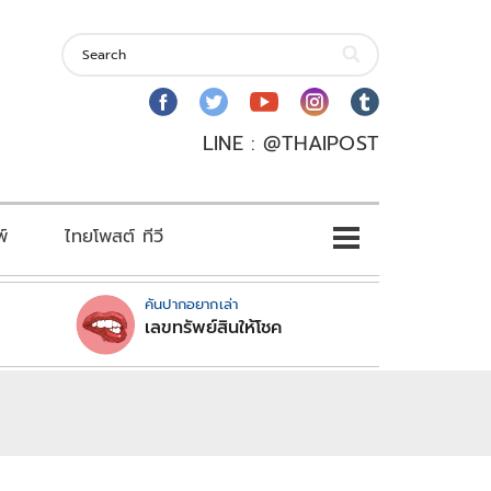
LINE : @THAIPOST
พ์
ไทยโพสต์ ทีวี
คันปากอยากเล่า
เลขทรัพย์สินให้โชค