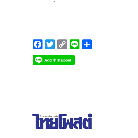
เองจะลำบาก – แม่ ยังเป็นเสาหลักให้พิง – อ้อมกอดอุ
ให้ลูก
F
T
C
Li
S
ac
wi
o
n
h
e
tt
p
e
ar
b
er
y
e
o
Li
o
n
k
k