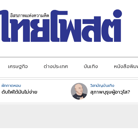
เศรษฐกิจ
ต่างประเทศ
บันเทิง
หนังสือพิม
ผักกาดหอม
วิสามัญบันเทิง
ดับไฟใต้มันไม่ง่าย
สุภาพบุรุษผู้อาวุโส?