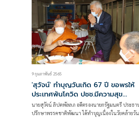
9 กุมภาพันธ์ 2565
'สุวัจน์' ทำบุญวันเกิด 67 ปี ขอพรให้
ประเทศพ้นโควิด ปชช.มีความสุข
เศรษฐกิจดี
นายสุวัจน์ ลิปตพัลลภ อดีตรองนายกรัฐมนตรี ประธาน
ปรึกษาพรรคชาติพัฒนา ได้ทำบุญเนื่องในวัยคล้ายวันเกิด
ครบรอบ 67 ปี ได้มีการประกอบพิธีทางศาสนา เพื่อค
เป็นสิริมงคล ที่วัดไตรมิตรวิทยารามวรวิหาร และถวา
ภัตตาหารพระภิกษุสงฆ์ โดยมีเจ้าประคุณสมเด็จพระ