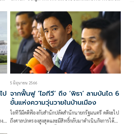
นายกฯ เป็นคนรุ่นใหม่ทันสมัย สามารถนำพารัฐบาลได้
ยันหากต้องตัดสินใจทางการเมืองจะคิดให้รอบคอบ
5 มิถุนายน 2566
ลไป
จากฟื้นฟู ‘ไอทีวี’ ถึง ‘พิธา’ ลามบันได 6
ขั้นแห่งความวุ่นวายในบ้านเมือง
ไอทีวีมีคดีฟ้องกับสำนักปลัดสำนักนายกรัฐมนตรี คดีจะไป
าง
ถึงศาลปกครองสูงสุดและมีสิทธิ์กลับมาดำเนินกิจการได้
ใหม่ในเดือนสองเดือนนี้