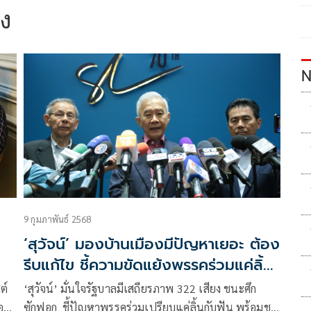
อง
N
9 กุมภาพันธ์ 2568
‘สุวัจน์’ มองบ้านเมืองมีปัญหาเยอะ ต้อง
รีบแก้ไข ชี้ความขัดแย้งพรรคร่วมแค่ลิ้น
กับฟัน
ต์
‘สุวัจน์’ มั่นใจรัฐบาลมีเสถียรภาพ 322 เสียง ชนะศึก
ตอน
ซักฟอก ชี้ปัญหาพรรคร่วมเปรียบแค่ลิ้นกับฟัน พร้อมชม