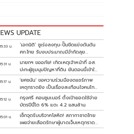
EWS UPDATE
‘เอกนิติ’ ชูเร่งลงทุน-ปั๊มขีดแข่งดันดัน
15:33 น.
ศก.ไทย รับงบประมาณมีจำกัดลุย
งัด5Tปูพรมโตยาว
นายกฯ ขออภัย! เกิดเหตุเจ้าหน้าที่ อส.
15:31 น.
ปะทะผู้ชุมนุมปัญหาที่ดิน ยันตอนนี้เข้าใจ
กันแล้ว
'ยศชนัน' ขอความร่วมมืองดแชร์ภาพ
15:17 น.
เหตุกราดยิง เป็นเรื่องสะเทือนใจคนไทย
ทั้งประเทศ
กรุงศรี คอนซูมเมอร์ ตั้งเป้ายอดใช้จ่าย
15:12 น.
บัตรปีนี้โต 6% แตะ 4.2 แสนล้าน
เช็กจุดรับบริจาคโลหิต! สภากาชาดไทย
15:01 น.
เผยจ่ายเลือดรักษาผู้บาดเจ็บเหตุกราด
ยิงแล้ว 148 ยูนิต