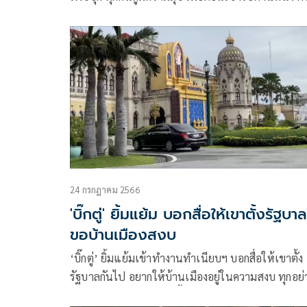
พ้นจากตำแหน่งก็ควรมีความสุข ควรสำนึกไว้
24 กรกฎาคม 2566
'บิ๊กตู่' ยิ้มแย้ม บอกสื่อให้เขาตั้งรัฐบา
ขอบ้านเมืองสงบ
‘บิ๊กตู่’ ยิ้มแย้มเข้าทำงานทำเนียบฯ บอกสื่อให้เขาตั้ง
รัฐบาลกันไป อยากให้บ้านเมืองอยู่ในความสงบ ทุกอย่
กำลังจะดี เศรษฐกิจกำลังฟื้นตัว