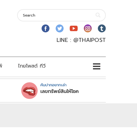
LINE : @THAIPOST
พ์
ไทยโพสต์ ทีวี
คันปากอยากเล่า
เลขทรัพย์สินให้โชค