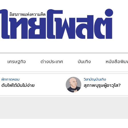
เศรษฐกิจ
ต่างประเทศ
บันเทิง
หนังสือพิม
ผักกาดหอม
วิสามัญบันเทิง
ดับไฟใต้มันไม่ง่าย
สุภาพบุรุษผู้อาวุโส?