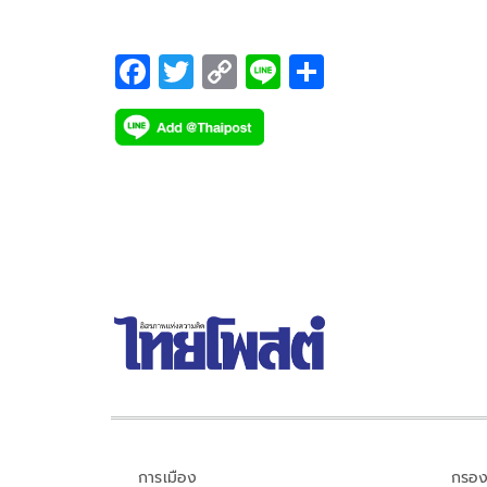
จารย์
F
T
C
Li
S
ac
wi
o
n
h
e
tt
p
e
ar
b
er
y
e
o
Li
o
n
k
k
การเมือง
กรอง