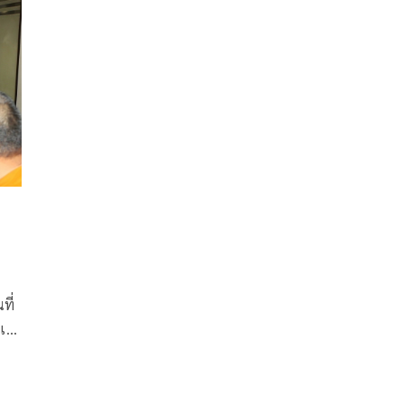
ที่
วาม
ย
พุฒา