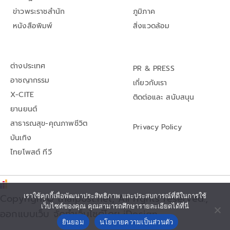
ข่าวพระราชสำนัก
ภูมิภาค
หนังสือพิมพ์
สิ่งแวดล้อม
ต่างประเทศ
PR & PRESS
อาชญากรรม
เกี่ยวกับเรา
X-CITE
ติดต่อและ สนับสนุน
ยานยนต์
สาธารณสุข-คุณภาพชีวิต
Privacy Policy
บันเทิง
ไทยโพสต์ ทีวี
Copyright© thaipost.net, All rights reserved.,
เราใช้คุกกี้เพื่อพัฒนาประสิทธิภาพ และประสบการณ์ที่ดีในการใช้
เว็บไซต์ของคุณ คุณสามารถศึกษารายละเอียดได้ที่นี่
ออกแบบเว็บ จัดทำเว็บไซต์โดย iDesign
ยินยอม
นโยบายความเป็นส่วนตัว