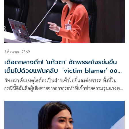
3 สิงหาคม 2569
เดือดกลางดึก! 'แก้วตา' ซัดพรรคโจรข่มขืน
เต็มไปด้วยแฟนคลับ 'victim blamer' งง
ผลักภาระผู้เสียหายพิสูจน์ตัว
ธิษะณา ลั่นเหตุใดต้องเป็นฝ่ายเข้าไปชี้แจงต่อพรรค ทั้งที่ใน
กรณีนี้ดิฉันคือผู้เสียหายจากการกระทำที่เข้าข่ายความรุนแรงทาง
เพศ