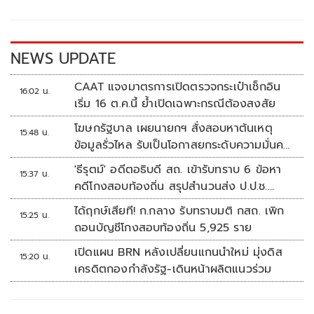
o
Li
o
n
k
k
NEWS UPDATE
CAAT แจงมาตรการเปิดตรวจกระเป๋าเช็กอิน
16:02 น.
เริ่ม 16 ต.ค.นี้ ย้ำเปิดเฉพาะกรณีต้องสงสัย
โฆษกรัฐบาล เผยนายกฯ สั่งสอบหาต้นเหตุ
15:48 น.
ข้อมูลรั่วไหล รับเป็นโอกาสยกระดับความมั่นคง
ปลอดภัยข้อมูลภาครัฐทั้งระบบ
'ธีรุตม์' อดีตอธิบดี สถ. เข้ารับทราบ 6 ข้อหา
15:37 น.
คดีโกงสอบท้องถิ่น สรุปสำนวนส่ง ป.ป.ช.
สัปดาห์หน้า
ได้ฤกษ์เสียที! ก.กลาง รับทราบมติ กสถ. เพิก
15:25 น.
ถอนบัญชีโกงสอบท้องถิ่น 5,925 ราย
เปิดแผน BRN หลังเปลี่ยนแกนนำใหม่ มุ่งดิส
15:20 น.
เครดิตกองกำลังรัฐ-เดินหน้าผลิตแนวร่วม