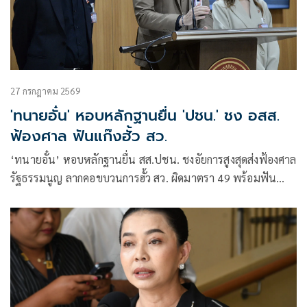
27 กรกฎาคม 2569
'ทนายอั๋น' หอบหลักฐานยื่น 'ปชน.' ชง อสส.
ฟ้องศาล ฟันแก๊งฮั้ว สว.
‘ทนายอั๋น’ หอบหลักฐานยื่น สส.ปชน. ชงอัยการสูงสุดส่งฟ้องศาล
รัฐธรรมนูญ ลากคอขบวนการฮั้ว สว. ผิดมาตรา 49 พร้อมฟัน
กกต. ผิด 157 ด้าน ‘ภัณฑิล’ ย้ำต้องคุ้มครองพยาน ไม่ใช่ข่มขู่