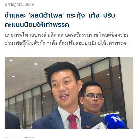
6 กรกฎาคม 2569
ชำแหละ 'ผลนิด้าโพล' กระทุ้ง 'เท้ง' ปรับ
คะแนนนิยมให้เท่าพรรค
นายเทพไท เสนพงศ์ อดีต สส.นครศรีธรรมราช โพสต์ข้อความ
ผ่านเฟซบุ๊กในหัวข้อ “เท้ง ต้องปรับคะแนนนิยมให้เท่าพรรค”
โดยระบุว่า