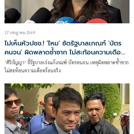
27 กรกฎาคม 2569
ไม่เห็นหัวปชช.! 'ไหม' ซัดรัฐบาลเกณฑ์ 'บัตร
คนจน' ผิดพลาดซ้ำซาก ไม่สะท้อนความเดือด
ร้อนจริง
‘ศิริกัญญา’ จี้รัฐบาลเร่งแก้เกณฑ์ บัตรคนจน เหตุผิดพลาดซ้ำซาก
ไม่สะท้อนความเดือดร้อนจริง