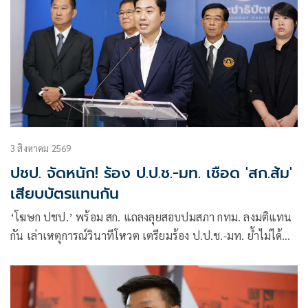
3 สิงหาคม 2569
ปชป. จัดหนัก! ร้อง ป.ป.ช.-มท. เชือด 'สก.ส้ม'
เสียบบัตรแทนกัน
‘โฆษก ปชป.’ พร้อม สก. แถลงลุยสอบปมสภา กทม. ลงมติแทน
กัน เล่าเหตุการณ์วินาทีโหวต เตรียมร้อง ป.ป.ช.-มท. ย้ำไม่ได้
กลั่นแกล้งทางการเมือง แต่ต้องร่วมสร้างความโปร่งใส