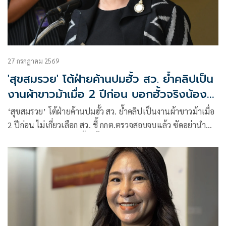
27 กรกฎาคม 2569
'สุขสมรวย' โต้ฝ่ายค้านปมฮั้ว สว. ย้ำคลิปเป็น
งานผ้าขาวม้าเมื่อ 2 ปีก่อน บอกฮั้วจริงน้อง
สะใภ้คงฉลุย
‘สุขสมรวย’ โต้ฝ่ายค้านปมฮั้ว สว. ย้ำคลิปเป็นงานผ้าขาวม้าเมื่อ
2 ปีก่อน ไม่เกี่ยวเลือก สว. ชี้ กกต.ตรวจสอบจบแล้ว ซัดอย่านำ
ข้อมูลเก่ามาบิดเบือน ชี้ถ้าฮั้วจริง น้องสะใภ้ คงฉลุยแล้ว พร้อมสั่ง
ฝ่ายกม. ถอดเทปรายการดัง หลังเนื้อหาสร้างความเกลียดชัง โอด
ผิดหวังคนรุ่นใหม่ใช้วิธีนี้