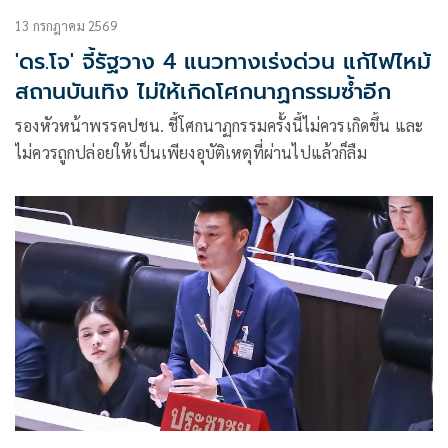
13 กรกฎาคม 2569
'ดร.โจ' จี้รัฐวาง 4 แนวทางเร่งด่วน แก้ไฟไหม้
สถานบันเทิง ไม่ให้เกิดโศกนาฏกรรมซ้ำอีก
รองหัวหน้าพรรคปชน. ชี้โศกนาฏกรรมครั้งนี้ไม่ควรเกิดขึ้น และ
ไม่ควรถูกปล่อยให้เป็นเพียงอุบัติเหตุที่ผ่านไปแล้วก็ลืม