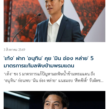
3 สิงหาคม 2569
'เท้ง' ฝาก 'อนุทิน' คุย 'มิน อ่อง หล่าย' 5
มาตรการแก้มลพิษข้ามพรมแดน
‘เท้ง’ ชง 5 มาตรการแก้ปัญหามลพิษน้ำข้ามพรมแดน ถึง
‘อนุทิน’ ก่อนพบ ‘มิน อ่อง หล่าย’ แนะมอบ ‘สีหศักดิ์’ รับผิดชอบ
หลัก ฝ่ายค้านติดตามความคืบหน้าทุกไตรมาส