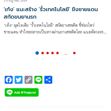
3 กรกฎาคม 2569
'เท้ง' แนะสร้าง 'รั้วเทคโนโลยี' ขึงชายแดน
สกัดขนยานรก
‘เท้ง’ ผุดไอเดีย ‘รั้วเทคโนโลยี’ สกัดยาเสพติด ชี้ช่องโหว่
ชายแดน ทำไทยกลายเป็นทางผ่านยาเสพติดโลก แนะตัดวงจร
ดุลพินิจเจ้าหน้าที่ สั่งห้ามแชร์ข่าวแค่แก้ปลายเหตุ ย้ำต้องแก้
‘ต้นน้ำ-กลางน้ำ-ปลายน้ำ’
...
F
T
C
Li
S
ac
wi
o
n
h
e
tt
p
e
ar
b
er
y
e