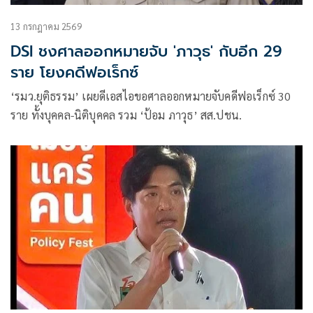
13 กรกฎาคม 2569
DSI ชงศาลออกหมายจับ 'ภาวุธ' กับอีก 29
ราย โยงคดีฟอเร็กซ์
‘รมว.ยุติธรรม’ เผยดีเอสไอขอศาลออกหมายจับคดีฟอเร็กซ์ 30
ราย ทั้งบุคคล-นิติบุคคล รวม ‘ป้อม ภาวุธ’ สส.ปชน.