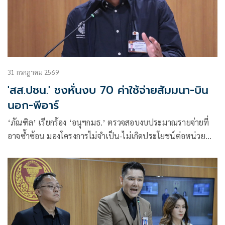
31 กรกฎาคม 2569
'สส.ปชน.' ชงหั่นงบ 70 ค่าใช้จ่ายสัมมนา-บิน
นอก-พีอาร์
‘ภัณฑิล’ เรียกร้อง ‘อนุฯกมธ.’ ตรวจสอบงบประมาณรายจ่ายที่
อาจซ้ำซ้อน มองโครงการไม่จำเป็น-ไม่เกิดประโยชน์ต่อหน่วย
งาน ควรปรับลดงบ เพื่อความคุ้มค่ากับภาษีประชาชน