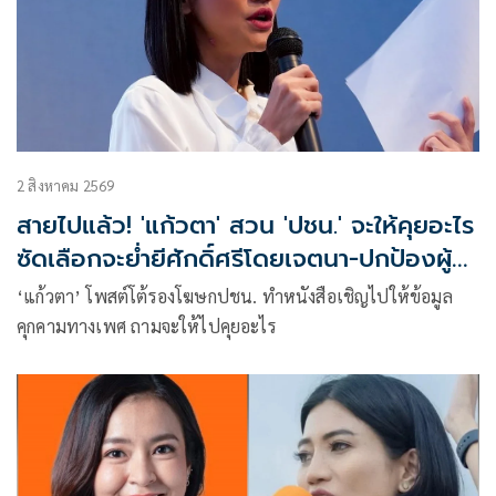
2 สิงหาคม 2569
สายไปแล้ว! 'แก้วตา' สวน 'ปชน.' จะให้คุยอะไร
ซัดเลือกจะย่ำยีศักดิ์ศรีโดยเจตนา-ปกป้องผู้
กระทำผิด
‘แก้วตา’ โพสต์โต้รองโฆษกปชน. ทำหนังสือเชิญไปให้ข้อมูล
คุกคามทางเพศ ถามจะให้ไปคุยอะไร