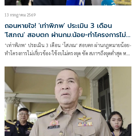
13 กรกฎาคม 2569
ถอนหายใจ! 'เท่าพิภพ' ประเมิน 3 เดือน
'โสภณ' สอบตก ผ่านกม.น้อย-ทำโครงการไม่
เกี่ยวข้อง-ใช้งบไม่ตรงจุด
‘เท่าพิภพ’ ประเมิน 3 เดือน ‘โสภณ’ สอบตก ผ่านกฎหมายน้อย-
ทำโครงการไม่เกี่ยวข้อง-ใช้งบไม่ตรงจุด ซัด สภาฯถึงจุดต่ำสุด หลัง
เซ็นเซอร์สไลด์สส. ขอทำสภาฯโปร่งใส อย่าแค่พูดคำสวยหรู ยก
‘ชวน หลีกภัย’ เป็นต้นแบบประธานสภาฯ