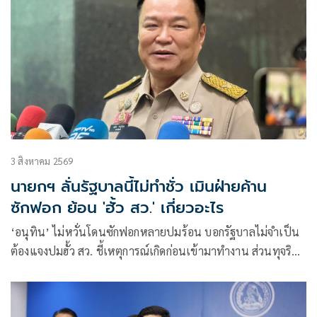
3 สิงหาคม 2569
นายกฯ ลั่นรัฐบาลนี้ไม่ทำชั่ว เมินฝ่ายค้าน
ซักฟอก ย้อน 'ฮั้ว สว.' เกี่ยวอะไร
‘อนุทิน’ ไม่หวั่นโดนซักฟอกหลายปมร้อน บอกรัฐบาลไม่จำเป็น
ต้องแจงปมฮั้ว สว. ชี้เหตุการณ์เกิดก่อนเข้ามาทำงาน ส่วนทุจริต
สอบท้องถิ่นทำเต็มที่ เรื่องจบแล้ว ยันไม่ต้องมีองครักษ์พิทักษ์