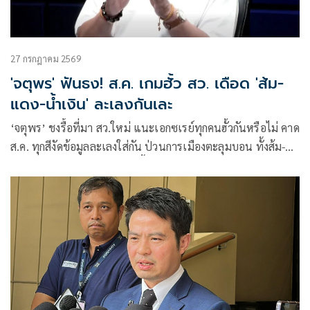
27 กรกฎาคม 2569
'จตุพร' ฟันธง! ส.ค. เกมฮั้ว สว. เดือด 'ส้ม-
แดง-น้ำเงิน' ละเลงกันเละ
‘จตุพร’ ชงรื้อที่มา สว.ใหม่ แนะเอกซเรย์ทุกคนฮั้วกันหรือไม่ คาด
ส.ค. ทุกสีงัดข้อมูลละเลงใส่กัน ป่วนการเมืองตะลุมบอน ทั้งส้ม-
แดง-น้ำเงินเละเทะ ไม่เหลือพื้นที่การเมืองดีให้ยืน