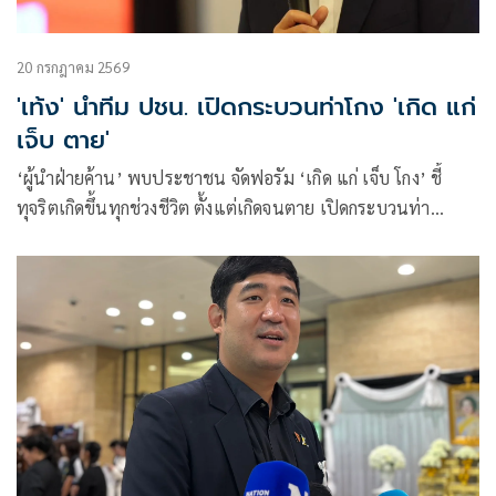
20 กรกฎาคม 2569
'เท้ง' นำทีม ปชน. เปิดกระบวนท่าโกง 'เกิด แก่
เจ็บ ตาย'
‘ผู้นำฝ่ายค้าน’ พบประชาชน จัดฟอรัม ‘เกิด แก่ เจ็บ โกง’ ชี้
ทุจริตเกิดขึ้นทุกช่วงชีวิต ตั้งแต่เกิดจนตาย เปิดกระบวนท่า
คอร์รัปชัน ทุกปีงบรั่วไหล 3 แสนล้านบาท