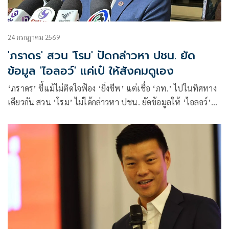
24 กรกฎาคม 2569
'ภราดร' สวน 'โรม' ปัดกล่าวหา ปชน. ยัด
ข้อมูล 'ไอลอว์' แค่เป๋ ให้สังคมดูเอง
‘ภราดร’ ชี้แม้ไม่ติดใจฟ้อง ‘ยิ่งชีพ’ แต่เชื่อ ‘ภท.’ ไปในทิศทาง
เดียวกัน สวน ‘โรม’ ไม่ได้กล่าวหา ปชน. ยัดข้อมูลให้ ‘ไอลอว์’
แค่พักหลังเป๋ ภาคประชาชนไม่ควรเป็นเครื่องมือฝ่ายการเมือง
โยนสังคมดูเอง