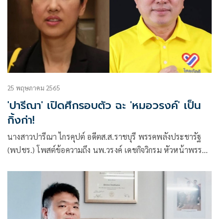
25 พฤษภาคม 2565
'ปารีณา' เปิดศึกรอบตัว ฉะ 'หมอวรงค์' เป็น
กิ้งก่า!
นางสาวปารีณา ไกรคุปต์ อดีตส.ส.ราชบุรี พรรคพลังประชารัฐ
(พปชร.) โพสต์ข้อความถึง นพ.วรงค์ เดชกิจวิกรม หัวหน้าพรรค
ไทยภักดีว่า เปลี่ยนสีเร็ว