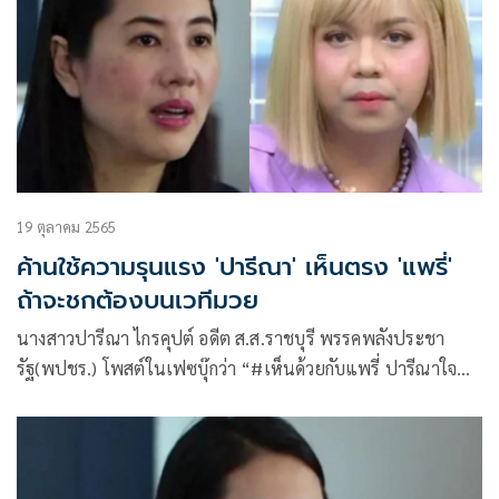
19 ตุลาคม 2565
ค้านใช้ความรุนแรง 'ปารีณา' เห็นตรง 'แพรี่'
ถ้าจะชกต้องบนเวทีมวย
นางสาวปารีณา ไกรคุปต์ อดีต ส.ส.ราชบุรี พรรคพลังประชา
รัฐ(พปชร.) โพสต์ในเฟซบุ๊กว่า “#เห็นด้วยกับแพรี่ ปารีณาใจ
เดียว