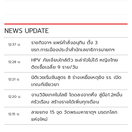
o
Li
o
n
k
k
NEWS UPDATE
ราชกิจจาฯ แพร่คำสั่งอนุทิน ตั้ง 3
12:37 น.
ขรก.การเมืองประจำสำนักเลขาธิการนายกฯ
HPV ภัยเงียบใกล้ตัว ชะล่าใจไม่ได้ หญิงไทย
12:28 น.
ติดเชื้อเฉลี่ย 9 ราย/วัน
นิติเวชเริ่มชันสูตร 8 ร่างเหยื่อเหตุยิง รร. เปิด
12:21 น.
เกณฑ์เยียวยา
งานวิจัยเทคโนโลยี โดดลงจากหิ้ง สู่มือ1.2หมื่น
12:20 น.
ครัวเรือน สร้างรายได้เพิ่มทุกเดือน
ลายแทง 15 จุด วัดพระมหาธาตุฯ มรดกโลก
12:15 น.
แห่งใหม่