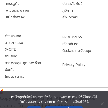
เศรษฐกิจ
ประชาสัมพันธ์
ข่าวพระราชสำนัก
ภูมิภาค
หนังสือพิมพ์
สิ่งแวดล้อม
ต่างประเทศ
PR & PRESS
อาชญากรรม
เกี่ยวกับเรา
X-CITE
ติดต่อและ สนับสนุน
ยานยนต์
สาธารณสุข-คุณภาพชีวิต
Privacy Policy
บันเทิง
ไทยโพสต์ ทีวี
Copyright© thaipost.net, All rights reserved.,
เราใช้คุกกี้เพื่อพัฒนาประสิทธิภาพ และประสบการณ์ที่ดีในการใช้
เว็บไซต์ของคุณ คุณสามารถศึกษารายละเอียดได้ที่นี่
ออกแบบเว็บ จัดทำเว็บไซต์โดย iDesign