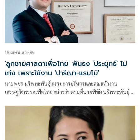
19 เมษายน 2565
'ลูกชายศาสดาเพื่อไทย' ฟันธง 'ประยุทธ์' ไม่
เก่ง เพราะใช้งาน 'ปารีณา-แรมโบ้'
นายพชร นริพทะพันธุ์ กรรมการบริหารและคณะทำงาน
เศรษฐกิจพรรคเพื่อไทย กล่าวว่า ตามที่นายพิชัย นริพทะพันธุ์
รองประธานยุทธศาสตร์พรรคเพื่อไทยด้านเศรษฐกิจ ได้ออกมา
เตือนพล.อ.ประยุทธ์ จันทร์โอชา นายกรัฐมนตรีและหัวหน้าทีม
เศรษฐกิจ