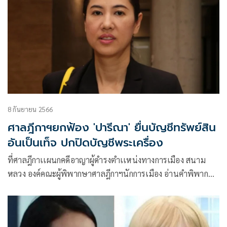
8 กันยายน 2566
ศาลฎีกาฯยกฟ้อง 'ปารีณา' ยื่นบัญชีทรัพย์สิน
อันเป็นเท็จ ปกปิดบัญชีพระเครื่อง
ที่ศาลฎีกาเเผนกคดีอาญาผู้ดำรงตำเเหน่งทางการเมือง สนาม
หลวง องค์คณะผู้พิพากษาศาลฎีกาฯนักการเมือง อ่านคำพิพากษา
คดีหมายเลข