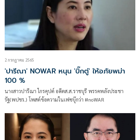
2 กรกฎาคม 2565
'ปารีณา' NOWAR หนุน 'บิ๊กตู่' ให้อภัยพม่า
100 %
นางสาวปารีณา ไกรคุปต์ อดีตส.ส.ราชบุรี พรรคพลังประชา
รัฐ(พปชร.) โพสต์ข้อความในเฟซบุ๊กว่า #noWAR