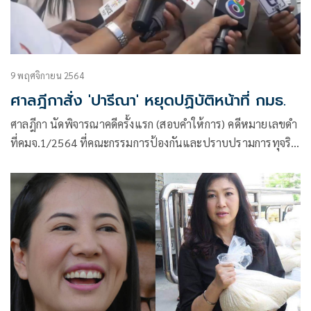
9 พฤศจิกายน 2564
ศาลฎีกาสั่ง 'ปารีณา' หยุดปฏิบัติหน้าที่ กมธ.
ศาลฎีกา นัดพิจารณาคดีครั้งแรก (สอบคำให้การ) คดีหมายเลขดำ
ที่คมจ.1/2564 ที่คณะกรรมการป้องกันและปราบปรามการทุจริต
แห่งชาติ (ป.ป.ช.) ได้ยื่นคำร้อง