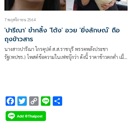
7 พฤศจิกายน 2564
'ปารีณา' ขำกลิ้ง 'โต้ง' อวย 'ยิ่งลักษณ์' ถือ
ถุงข้าวสาร
นางสาวปารีณา ไกรคุปต์ ส.ส.ราชบุรี พรรคพลังประชา
รัฐ(พปชร.) โพสต์ข้อความในเฟซบุ๊กว่า ดังนี้ ราคาข้าวตกต่ำ เมื่อ
กิตติรัตน์ ณ ระนอง เป็นเจ้าวลี ถ้านายกปูยังอยู่ ประชาชนไม่
ลำบากนั้น
F
T
C
Li
S
ac
wi
o
n
h
e
tt
p
e
ar
b
er
y
e