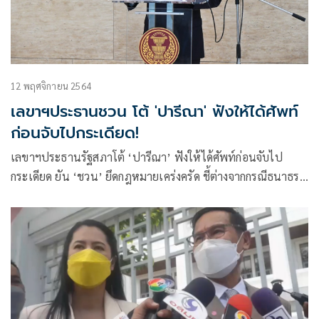
12 พฤศจิกายน 2564
เลขาฯประธานชวน โต้ 'ปารีณา' ฟังให้ได้ศัพท์
ก่อนจับไปกระเดียด!
เลขาฯประธานรัฐสภาโต้ ‘ปารีณา’ ฟังให้ได้ศัพท์ก่อนจับไป
กระเดียด ยัน ‘ชวน’ ยึดกฎหมายเคร่งครัด ชี้ต่างจากกรณีธนาธร
นั่งกมธ.งบปี64โควตาคนนอก