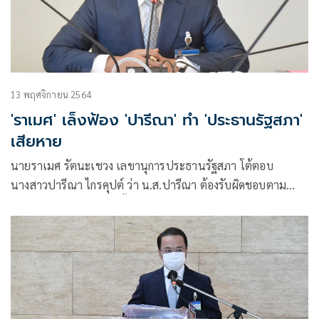
13 พฤศจิกายน 2564
'ราเมศ' เล็งฟ้อง 'ปารีณา' ทำ 'ประธานรัฐสภา'
เสียหาย
นายราเมศ รัตนะเชวง เลขานุการประธานรัฐสภา โต้ตอบ
นางสาวปารีณา ไกรคุปต์ ว่า น.ส.ปารีณา ต้องรับผิดชอบตาม
กฎหมาย ที่เอาเรื่องเท็จทั้งหมดมาใส่ร้ายนายชวน หลีกภัย
ประธานรัฐสภา ให้เกิดความเสียหาย