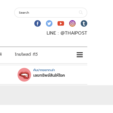
LINE : @THAIPOST
พ์
ไทยโพสต์ ทีวี
คันปากอยากเล่า
เลขทรัพย์สินให้โชค