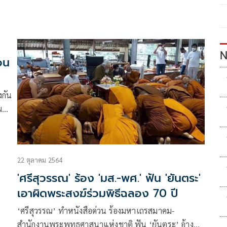
N
อน
งกัน
ผล
นา
22 ตุลาคม 2564
'ศรีสุวรรณ' ร้อง 'มส.-พศ.' ฟัน 'ยันตระ'
เอาผิดพระสงฆ์ร่วมพิธีฉลอง 70 ปี
‘ศรีสุวรรณ’ ทำหนังสือด่วน ร้องมหาเถรสมาคม-
สำนักงานพระพุทธศาสนาแห่งชาติ ฟัน ‘ยันตระ’ อ้างตน