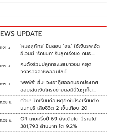
EWS UPDATE
'หมอสุภัทร' ยื่นสอบ 'สธ.' ใช้เงินรพ.จัด
11:21 น.
อีเวนต์ 'รักชนก' รับลูกเร่งชง กมธ.
สังคายนา
คนดังร่วมปลุกกระแสเยาวชน หยุด
11:19 น.
วงจรมิจฉาชีพออนไลน์
'พลพีร์' ฮึ่ม! จะเอากุ๊ยออกนอกประเทศ
11:15 น.
สอบเส้นเงินโครงข่ายนอมินีในภูเก็ต
กว่า100บริษัท
ด่วน! นักเรียนก่อเหตุยิงในโรงเรียนดัง
11:08 น.
นนทบุรี เสียชีวิต 2 เจ็บเกือบ 20
OR เผยครึ่งปี 69 ยังเติบโต มีรายได้
11:08 น.
381,793 ล้านบาท โต 9.2%