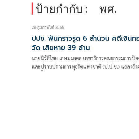
ป้ายกำกับ :
พศ.
28 กุมภาพันธ์ 2565
ปปช. ฟันกราวรูด 6 สำนวน คดีเงินท
วัด เสียหาย 39 ล้าน
นายนิวัติไชย เกษมมงคล เลขาธิการคณะกรรมการป้อ
และปราบปรามการทุจริตแห่งชาติ (ป.ป.ช.) แถลงถึง
การชี้มูลความผิดกรณีกล่าวหานายนพรัตน์ เบญจวัฒ
นันท์ เมื่อครั้งดำรงตำแหน่งผู้อำนวยการสำนักงาน
พระพุทธศาสนาแห่งชาติ (พศ.)