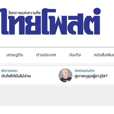
เศรษฐกิจ
ต่างประเทศ
บันเทิง
หนังสือพิม
ผักกาดหอม
วิสามัญบันเทิง
ดับไฟใต้มันไม่ง่าย
สุภาพบุรุษผู้อาวุโส?