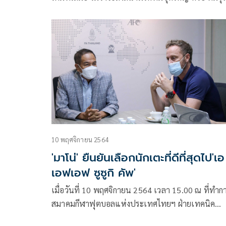
อายุไม่เกิน 23 ปี พร้อมขอบคุณโอกาสจากโค้ชในศึก 
Suzuki Cup 2020 ครั้งนี้
10 พฤศจิกายน 2564
'มาโน่' ยืนยันเลือกนักเตะที่ดีที่สุดไป'เอ
เอฟเอฟ ซูซูกิ คัพ'
เมื่อวันที่ 10 พฤศจิกายน 2564 เวลา 15.00 ณ ที่ทำก
สมาคมกีฬาฟุตบอลแห่งประเทศไทยฯ ฝ่ายเทคนิค
สมาคมกีฬาฟุตบอลแห่งประเทศไทยฯ จัดประชุมเกี่ยว