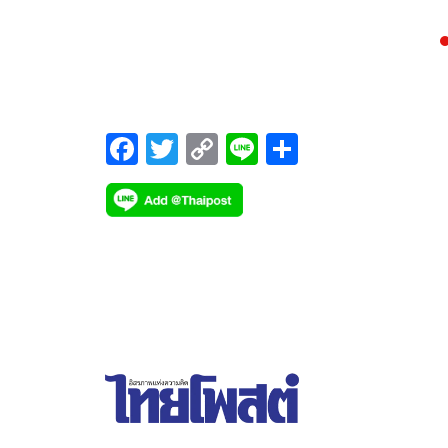
แนวทางการพัฒนาทีมฟุตบอลชายทีมชาติไทยชุดให
F
T
C
Li
S
ac
wi
o
n
h
e
tt
p
e
ar
b
er
y
e
o
Li
o
n
k
k