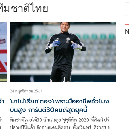
ทีมชาติไทย
N
24 พฤศจิกายน 2564
่า
'มาโน่'เรียก'ตอง'เพราะมืออาชีพชั่วโมง
บินสูง การันตี30คนดีสุดยุคนี้
ทำ
ทีมชาติไทยได้30 นักเตะลุย’ซูซูกิคัพ 2020’ที่สิงคโปร์
น
ปลายปีนี้แล้ว ลีกต่างแดนติดครบ ทั้งกวินทร์, ธีราธร,ชนา