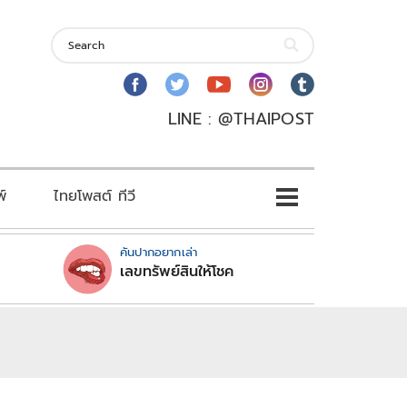
LINE : @THAIPOST
พ์
ไทยโพสต์ ทีวี
คันปากอยากเล่า
เลขทรัพย์สินให้โชค