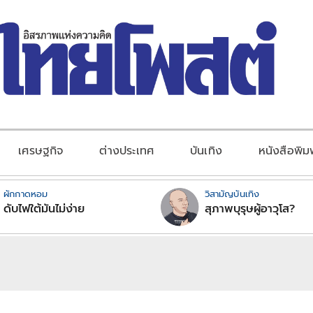
เศรษฐกิจ
ต่างประเทศ
บันเทิง
หนังสือพิม
ผักกาดหอม
วิสามัญบันเทิง
ดับไฟใต้มันไม่ง่าย
สุภาพบุรุษผู้อาวุโส?