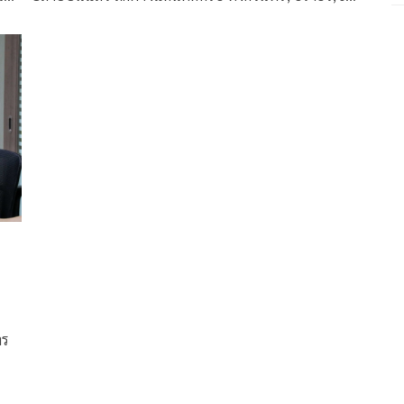
AFF
ธิป,ธนวัฒน์ โดยมาโน่ หัวหน้าผู้ฝึกสอน กล่าวว่า
พิจารณาฟอร์มและประสบการณ์แล้ว ทั้งหมดคือผู้เล่น
พร้อมที่สุดในเวลานี้ ส่วนการเรียก กวินทร์ มารวมทีม
เพราะเขาคือผู้เล่นที่ผมรู้จักเป็นอย่างดี มีประสบการณ์สูง
เป็นอดีตกัปตันชุดแชมป์ ซูซูกิคัพ มีความเป็นมืออาชีพ
ด้าน’มาดามแป้ง’มั่นใจชุดนี้ดีพอที่จะพาทีมชาติไทยลุก
ขึ้นมายิ่งใหญ่ในอาเซียนอีกครั้ง
าร
กับ