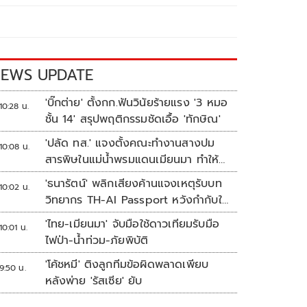
EWS UPDATE
'บิ๊กต่าย' ตั้งกก.ฟันวินัยร้ายแรง '3 หมอ
10:28 น.
ชั้น 14' สรุปพฤติกรรมชัดเอื้อ 'ทักษิณ'
'ปลัด ทส.' แจงตั้งคณะทำงานสางปม
10:08 น.
สารพิษในแม่น้ำพรมแดนเมียนมา ทำให้
แก้ปัญหารวดเร็ว
'ธนารัตน์' พลิกเสียงค้านแจงเหตุรับบท
10:02 น.
วิทยากร TH-AI Passport หวังกำกับใช้
งบเหมาะสม ชูจุดเด่นคนไทยได้ใช้ AI
'ไทย-เมียนมา' จับมือใช้ดาวเทียมรับมือ
10:01 น.
ระดับโปร ลดเหลื่อมล้ำทางเทคโนโลยี
ไฟป่า-น้ำท่วม-ภัยพิบัติ
เซฟงบไปกว่า900ล้าน เชื่อหากใช้เต็มที่
'โค้ชหมี' ติงลูกทีมข้อผิดพลาดเพียบ
เอกชนขาดทุนย่อยยับ
9:50 น.
หลังพ่าย 'รัสเซีย' ยับ