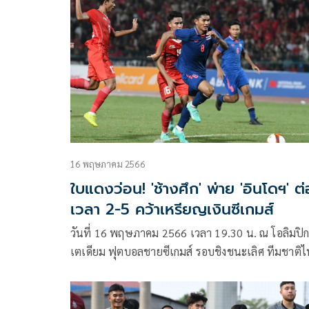
พบ มาเลเซียU17
16 พฤษภาคม 2566
ใบแดงว่อน! 'ช้างศึก' พ่าย 'อินโดฯ' ต่
เวลา 2-5 คว้าเหรียญเงินซีเกมส์
วันที่ 16 พฤษภาคม 2566 เวลา 19.30 น. ณ โอลิมปิก
เตเดียม ฟุตบอลชายซีเกมส์ รอบชิงชนะเลิศ ทีมชาติ
ลงสนามพบกับ อินโดนีเซีย