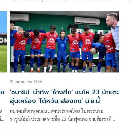
ม
เยือน ฮ่องกง ฟาดแข้งกันที่ฮ่องกง สเตเดียม
น
31 พฤษภาคม 2566
ีย'
'ชนาธิป' นำทัพ 'ช้างศึก' แบโผ 23 นักเตะ
อุ่นเครื่อง 'ไต้หวัน-ฮ่องกง' มิ.ย.นี้
 ส
สมาคมกีฬาฟุตบอลแห่งประเทศไทย ในพระบรม
่
ราชูปถัมภ์ ประกาศรายชื่อ 23 นักฟุตบอลชายทีมชาติ
U17
ไทย เพื่อเตรียมพร้อมสำหรับการแข่งขันฟุตบอลอุ่น