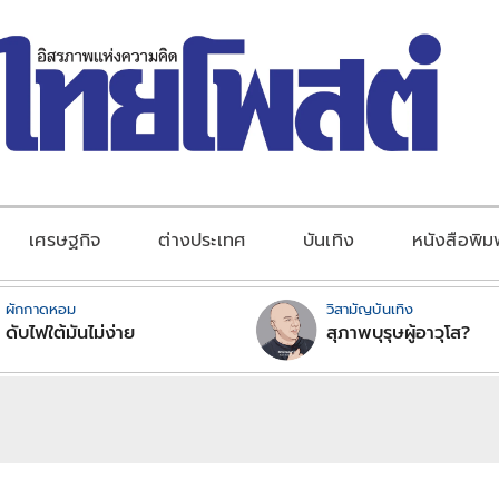
เศรษฐกิจ
ต่างประเทศ
บันเทิง
หนังสือพิม
ผักกาดหอม
วิสามัญบันเทิง
ดับไฟใต้มันไม่ง่าย
สุภาพบุรุษผู้อาวุโส?