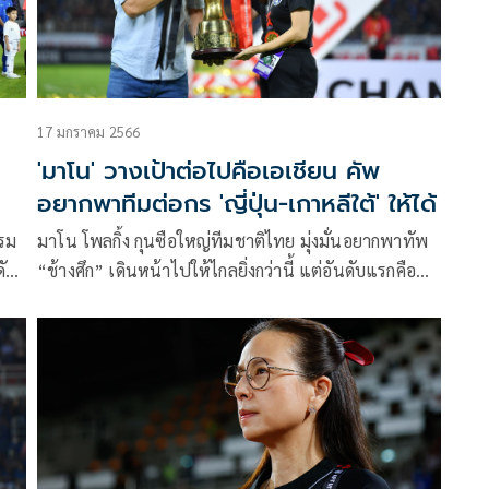
17 มกราคม 2566
'มาโน' วางเป้าต่อไปคือเอเชียน คัพ
อยากพาทีมต่อกร 'ญี่ปุ่น-เกาหลีใต้' ให้ได้
รม
มาโน โพลกิ้ง กุนซือใหญ่ทีมชาติไทย มุ่งมั่นอยากพาทัพ
ดับ
“ช้างศึก” เดินหน้าไปให้ไกลยิ่งกว่านี้ แต่อันดับแรกคือ
ำ
การรักษาตำแหน่งเบอร์ 1 ของอาเซียนเอาไว้ให้ได้ และ
ัฐ
เป้าหมายต่อไปคือศึกเอเชียน คัพ อยากทำทีมให้สู้กับ
ญี่ปุ่น, เกาหลีใต้ หรือซาอุดิอาระเบีย ให้ได้