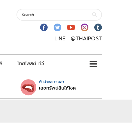
LINE : @THAIPOST
พ์
ไทยโพสต์ ทีวี
คันปากอยากเล่า
เลขทรัพย์สินให้โชค