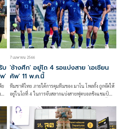
7 เมษายน 2566
รับ
'ช้างศึก' อยู่โถ 4 รอแบ่งสาย 'เอเชียน
ัพ'
คัพ' 11 พ.ค.นี้
ดีย
ทีมชาติไทย ภายใต้การคุมทีมของ มาโน โพลกิ้ง ถูกจัดให้
มต่อ
อยู่ในโถที่ 4 ในการจับสลากแบ่งสายฟุตบอลชิงแชมป์
เอเชีย “เอเชียน คัพ 2023” โดยปัจจุบัน “ช้างศึก” รั้ง
อันดับที่ 114 ในฟีฟ่า แรงกิง