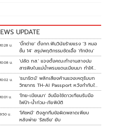
EWS UPDATE
'บิ๊กต่าย' ตั้งกก.ฟันวินัยร้ายแรง '3 หมอ
10:28 น.
ชั้น 14' สรุปพฤติกรรมชัดเอื้อ 'ทักษิณ'
'ปลัด ทส.' แจงตั้งคณะทำงานสางปม
10:08 น.
สารพิษในแม่น้ำพรมแดนเมียนมา ทำให้
แก้ปัญหารวดเร็ว
'ธนารัตน์' พลิกเสียงค้านแจงเหตุรับบท
10:02 น.
วิทยากร TH-AI Passport หวังกำกับใช้
งบเหมาะสม ชูจุดเด่นคนไทยได้ใช้ AI
'ไทย-เมียนมา' จับมือใช้ดาวเทียมรับมือ
10:01 น.
ระดับโปร ลดเหลื่อมล้ำทางเทคโนโลยี
ไฟป่า-น้ำท่วม-ภัยพิบัติ
เซฟงบไปกว่า900ล้าน เชื่อหากใช้เต็มที่
'โค้ชหมี' ติงลูกทีมข้อผิดพลาดเพียบ
เอกชนขาดทุนย่อยยับ
9:50 น.
หลังพ่าย 'รัสเซีย' ยับ