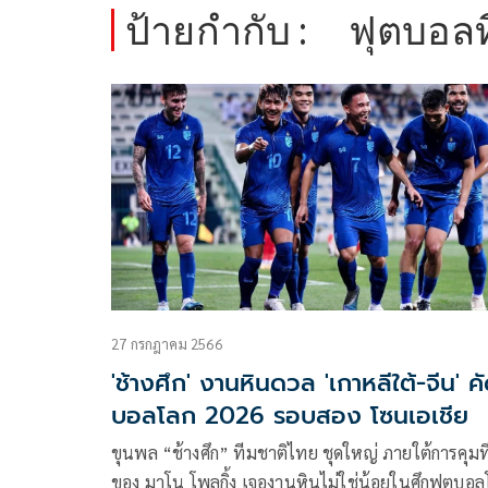
ป้ายกำกับ :
ฟุตบอล
27 กรกฎาคม 2566
'ช้างศึก' งานหินดวล 'เกาหลีใต้-จีน' ค
บอลโลก 2026 รอบสอง โซนเอเชีย
ขุนพล “ช้างศึก” ทีมชาติไทย ชุดใหญ่ ภายใต้การคุมท
ของ มาโน โพลกิ้ง เจองานหินไม่ใช่น้อยในศึกฟุตบอล