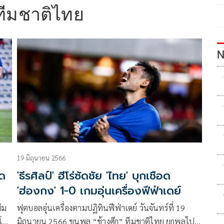
ทีมชาติไทย
N
19 มิถุนายน 2566
ัด
'ธีรศิลป์' ฮีโร่ซัดชัย 'ไทย' บุกเชือด
'ฮ่องกง' 1-0 เกมอุ่นเครื่องฟีฟ่าเดย์
ีม
ฟุตบอลอุ่นเครื่องตามปฏิทินฟีฟ่าเดย์ วันจันทร์ที่ 19
โลก
มิถุนายน 2566 ขุนพล “ช้างศึก” ทีมชาติไทย ยกพลไป