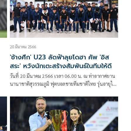
20 มีนาคม 2566
2
'ช้างศึก' U23 ลัดฟ้าลุยโดฮา คัพ 'อิส
สระ' หวังนักเตะสร้างสัมพันธ์ในทีมให้ดี
วันที่ 20 มีนาคม 2566 เวลา 06.00 น. ณ ท่าอากาศยาน
นานาชาติสุวรรณภูมิ ฟุตบอลชายทีมชาติไทย รุ่นอายุไม่
ีม
เกิน 23 ปี รวมตัวกัน เพื่อออกเดินทางสู่ประเทศกาตาร์
ก
เพื่อทำการแข่งขันฟุตบอล โดฮา คัพ