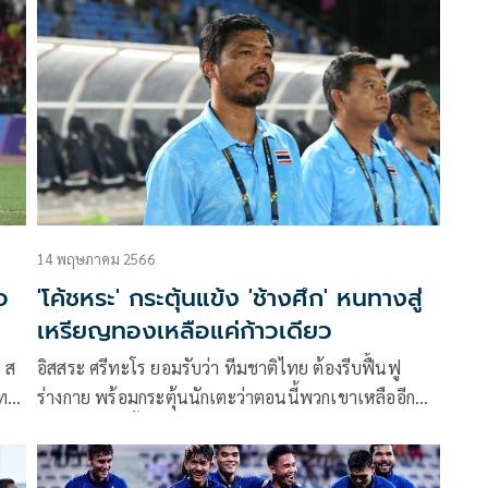
เครื่อง ตามปฏิทิน ฟีฟ่า เดย์ ประจำเดือนมิถุนายน ที่มี
โปรแกรมจะออกไปเยือน ไต้หวัน และ ฮ่องกง ในวันที่ 16
และ 19 มิถุนายน ตามลำดับ
14 พฤษภาคม 2566
อ
'โค้ชหระ'​ กระตุ้นแข้ง 'ช้างศึก'​ หนทางสู่
เหรียญทองเหลือแค่ก้าวเดียว
 ส
อิสสระ ศรีทะโร ยอมรับว่า ทีมชาติไทย ต้องรีบฟื้นฟู
ไทย
ร่างกาย พร้อมกระตุ้นนักเตะว่าตอนนี้พวกเขาเหลืออีกแค่
ก้าวเดียวเท่านั้นเพื่อจะคว้าเหรียญทอง