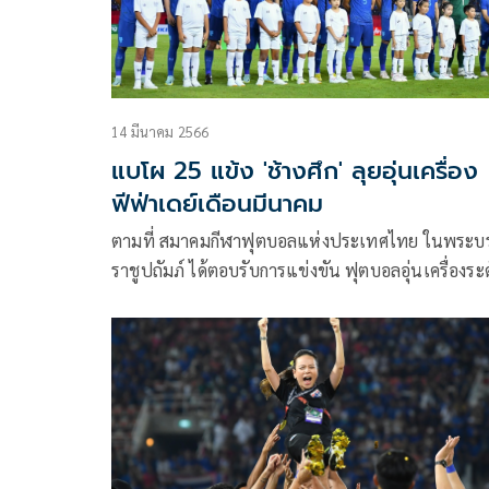
14 มีนาคม 2566
แบโผ 25 แข้ง 'ช้างศึก' ลุยอุ่นเครื่อง
ฟีฟ่าเดย์เดือนมีนาคม
ตามที่ สมาคมกีฬาฟุตบอลแห่งประเทศไทย ในพระบ
ราชูปถัมภ์ ได้ตอบรับการแข่งขัน ฟุตบอลอุ่นเครื่องระ
International ‘A’ Match ตามปฏิทินฟีฟ่าเดย์ ประจ
เดือนมีนาคม 2566 กับ ทีมชาติซีเรีย และ ทีมชาติสหร
อาหรับ เอมิเรตส์ ในวันที่ 25 และ 28 มีนาคม 2566