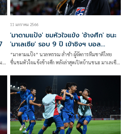
11 มกราคม 2566
'มาดามแป้ง' ชมหัวใจแข้ง 'ช้างศึก' ชนะ
7
'มาเลเซีย' รอบ 9 ปี เข้าชิงฯ บอล
อาเซียน
“มาดามแป้ง” นวลพรรณ ล่ำซำ ผู้จัดการทีมชาติไทย
กม
ชื่นชมหัวใจแข้งช้างศึก หลังล่าสุดเปิดบ้านชนะ มาเลเซีย
2
3-0 ทำให้พลิกสถานการณ์ ผ่านเข้าสู่รอบชิงชนะเลิศ ชิง
ร็จ
แชมป์อาเซียน 2022 ได้สำเร็จ ด้วยสกอร์รวม 2 นัด 3-1
ที่สนามกีฬาธรรมศาสตร์ รังสิต เมื่อวันที่ 10 มกราคม
2566