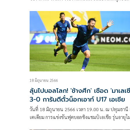
2026 รอบคัดเลือก โซนเอเชีย รอบสอง เมื่อต้องอยู่ร่ว
สายกับ “โสมขาว” เกาหลีใต้ และ “มังกรแดง” จีน ใ
การจับสลากแบ่งกลุ่มเมื่อวันที่ 27 กรกฎาคมที่ผ่านมา
18 มิถุนายน 2566
ลุ้นไปบอลโลก! 'ช้างศึก' เชือด 'มาเลเซ
3-0 การันตีตั๋วน็อกเอาท์ U17 เอเชีย
วันที่ 18 มิถุนายน 2566 เวลา 19.00 น. ณ ปทุมธานี
เตเดียม การแข่งขันฟุตบอลชิงแชมป์เอเชีย รุ่นอายุไม
เกิน 17 ปี รอบสุดท้าย กลุ่มเอ นัดที่สอง ทีมชาติไทย 