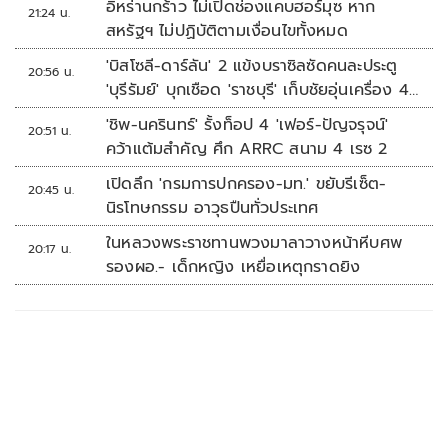
อิหร่านกร้าว ไม่เปิดช่องแคบฮอร์มุซ หาก
21:24 น.
สหรัฐฯ ไม่ปฏิบัติตามเงื่อนไขทั้งหมด
'บิสโซลี-ดาร์ลัน' 2 แข้งบราซิลซัดคนละประตู
20:56 น.
'บุรีรัมย์' บุกเชือด 'ราชบุรี' เก็บชัยอุ่นเครื่อง 4
นัดรวด
'ชิพ-นครินทร์' รั้งท็อป 4 'เฟอร์-ปัญจรุจน์'
20:51 น.
คว้าแต้มสำคัญ ศึก ARRC สนาม 4 เรซ 2
เปิดลึก 'กรมการปกครอง-มท.' ขยับรีเซ็ต-
20:45 น.
นิรโทษกรรม อาวุธปืนทั่วประเทศ
ในหลวงพระราชทานพวงมาลาวางหน้าหีบศพ
20:17 น.
รองผอ.- เด็กหญิง เหยื่อเหตุกราดยิง