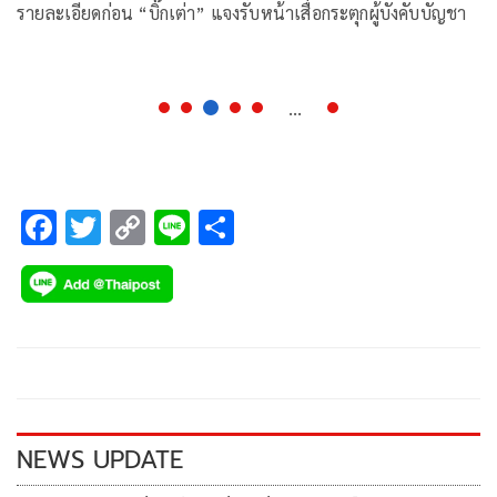
รายละเอียดก่อน “บิ๊กเต่า” แจงรับหน้าเสื่อกระตุกผู้บังคับบัญชา
...
F
T
C
Li
S
ac
wi
o
n
h
e
tt
p
e
ar
b
er
y
e
o
Li
o
n
k
k
NEWS UPDATE