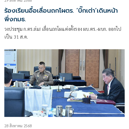
29 สิงหาคม 2568
ร้องเรียนอื้อเลื่อนถกโผตร. ‘บิ๊กเต่า’เดินหน้า
พึ่งกมธ.
วงประชุม ก.ตร.ล่ม! เลื่อนถกโผแต่งตั้งรอง ผบ.ตร.-ผบก. ออกไป
เป็น 31 ส.ค.
28 สิงหาคม 2568