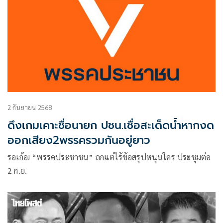
2 กันยายน 2568
ดึงเกมเคาะชื่อนายก ปชน.เชื่อสะเด็ดนํ้าหากงด
ออกเสียง2พรรครวมกันอยู่ยาว
รอเก้อ! “พรรคประชาชน” ถกแต่ไร้ข้อสรุปหนุนใคร ประชุมต่อ
2 ก.ย.