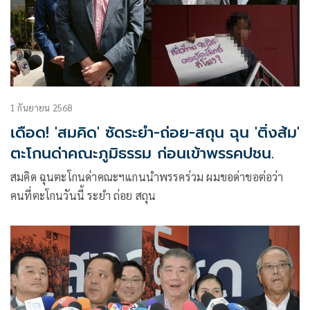
1 กันยายน 2568
เดือด! 'สมคิด' ซัดระยำ-ถ่อย-สถุน ฉุน 'ติ่งส้ม'
ตะโกนด่าคณะภูมิธรรม ก่อนเข้าพรรคปชน.
สมคิด ฉุนตะโกนด่าคณะฯแกนนำพรรคร่วม ผมขอด่าขอต่อว่า
คนที่ตะโกนวันนี้ ระยำ ถ่อย สถุน