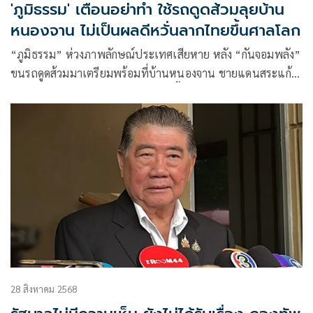
'ภูมิธรรม' เตือนอย่าทำ ใช้รถดูดส้วมลุยบ้าน
หนองจาน ไม่เป็นผลดีหวั่นลากไทยขึ้นศาลโลก
“ภูมิธรรม” ห่วงภาพลักษณ์ประเทศเสียหาย หลัง “กันจอมพลัง”
ขนรถดูดส้วมมาเตรียมพร้อมที่บ้านหนองจาน ชายแดนสระแก้ว
หวั่นอาจเป็นเหตุนำพาประเทศไทยขึ้นศาลโลก โอดไม่อยากพูด
กลัวทัวร์ลง หาว่า “เป็นคนไทยใจเขมร”
28 สิงหาคม 2568