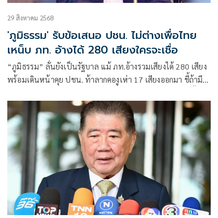
29 สิงหาคม 2568
'ภูมิธรรม' รับข้อเสนอ ปชน. ไม่ต่างเพื่อไทย
เหน็บ ภท. อ้างได้ 280 เสียงใครจะเชื่อ
“ภูมิธรรม” ลั่นยังเป็นรัฐบาล แม้ ภท.อ้างรวมเสียงได้ 280 เสียง
พร้อมเดินหน้าคุย ปชน. ท้าลากคองูเห่า 17 เสียงออกมา ชี้ถ้ามี
เห็นตอนโหวตนายกฯ เตือนสติ ภท.เป็น รบ. “เขากระโดง-ฮั้ว
สว.” เป็นศูนย์