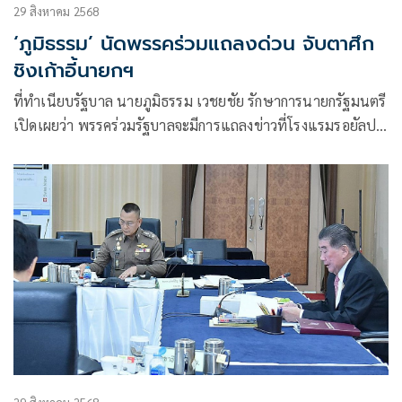
29 สิงหาคม 2568
‘ภูมิธรรม’ นัดพรรคร่วมแถลงด่วน จับตาศึก
ชิงเก้าอี้นายกฯ
ที่ทำเนียบรัฐบาล นายภูมิธรรม เวชยชัย รักษาการนายกรัฐมนตรี
เปิดเผยว่า พรรคร่วมรัฐบาลจะมีการแถลงข่าวที่โรงแรมรอยัลปริ๊
นเซส หลานหลวงในเวลา 17.30 น.