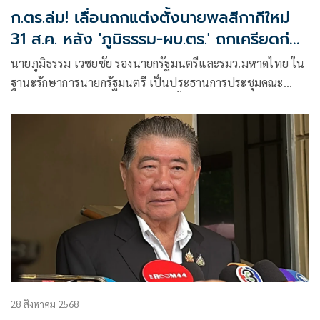
ก.ตร.ล่ม! เลื่อนถกแต่งตั้งนายพลสีกากีใหม่
31 ส.ค. หลัง 'ภูมิธรรม-ผบ.ตร.' ถกเครียดก่อน
ประชุมกว่า 2 ชม.
นายภูมิธรรม เวชยชัย รองนายกรัฐมนตรีและรมว.มหาดไทย ใน
ฐานะรักษาการนายกรัฐมนตรี เป็นประธานการประชุมคณะ
กรรมการข้าราชการตำรวจ(ก.ตร.) ครั้งที่ 7/2568
28 สิงหาคม 2568