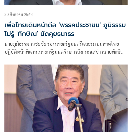
30 สิงหาคม 2568
เพื่อไทยเดินหน้าดีล 'พรรคประชาชน' ภูมิธรรม
ไม่รู้ 'ทักษิณ' นัดคุยธนาธร
นายภูมิธรรม เวชยชัย รองนายกรัฐมนตรีและรมว.มหาดไทย
ปฎิบัติหน้าที่แทนนายกรัฐมนตรี กล่าวถึงกระแสข่าวนายทักษิณ
ชินวัตร อดีตนายกรัฐมนตรี จะเดินทางไปพูดคุยกับนายธนาธร จึง
รุ่งเรืองกิจ ประธานคณะก้าวหน้า