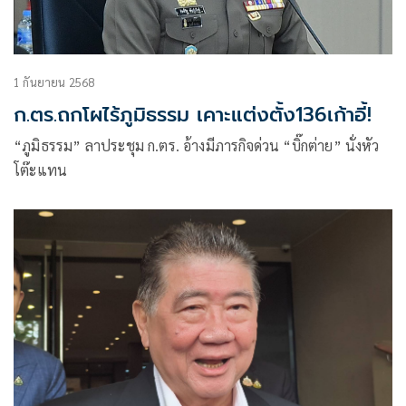
1 กันยายน 2568
ก.ตร.ถกโผไร้ภูมิธรรม เคาะแต่งตั้ง136เก้าอี้!
“ภูมิธรรม” ลาประชุม ก.ตร. อ้างมีภารกิจด่วน “บิ๊กต่าย” นั่งหัว
โต๊ะแทน