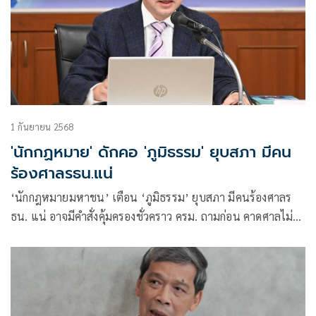
1 กันยายน 2568
'นักกฏหมาย' ดักคอ 'ภูมิธรรม' ยุบสภา มีคน
ร้องศาลรธน.แน่
‘นักกฎหมายมหาชน’ เตือน ‘ภูมิธรรม’ ยุบสภา มีคนร้องศาลร
ธน. แน่ อาจมีคำสั่งคุ้มครองชั่วคราว ครม. ถามก่อน คาดศาลไม่
รับคำร้อง เหตุยังไม่เกิดปัญหา