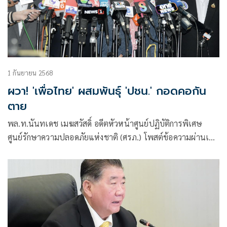
1 กันยายน 2568
ผวา! 'เพื่อไทย' ผสมพันธุ์ 'ปชน.' กอดคอกัน
ตาย
พล.ท.นันทเดช เมฆสวัสดิ์ อดีตหัวหน้าศูนย์ปฏิบัติการพิเศษ
ศูนย์รักษาความปลอดภัยแห่งชาติ (ศรภ.) โพสต์ข้อความผ่านเฟ
ซบุ๊กว่า เพื่อไทย บวก พรรคประชาชน กอดคอกันตาย?