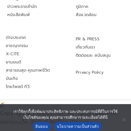
ข่าวพระราชสำนัก
ภูมิภาค
หนังสือพิมพ์
สิ่งแวดล้อม
ต่างประเทศ
PR & PRESS
อาชญากรรม
เกี่ยวกับเรา
X-CITE
ติดต่อและ สนับสนุน
ยานยนต์
สาธารณสุข-คุณภาพชีวิต
Privacy Policy
บันเทิง
ไทยโพสต์ ทีวี
Copyright© thaipost.net, All rights reserved.,
เราใช้คุกกี้เพื่อพัฒนาประสิทธิภาพ และประสบการณ์ที่ดีในการใช้
เว็บไซต์ของคุณ คุณสามารถศึกษารายละเอียดได้ที่นี่
ออกแบบเว็บ จัดทำเว็บไซต์โดย iDesign
ยินยอม
นโยบายความเป็นส่วนตัว