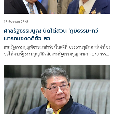
18 ธันวาคม 2568
ศาลรัฐธรรมนูญ นัดไต่สวน 'ภูมิธรรม-ทวี'
แทรกแซงคดีฮั้ว สว.
ศาลรัฐธรรมนูญพิจารณาคำร้องในคดีที่ ประธานวุฒิสภาส่งคำร้อง
ขอให้ศาลรัฐธรรมนูญวินิจฉัยตามรัฐธรรมนูญ มาตรา 170 วรรค
สาม ประกอบมาตรา 82 ว่า ความเป็นรัฐมนตรีของนายภูมิธรรม
เวชยชัย รองนายกรัฐมนตรี และรัฐมนตรีว่าการกระทรวงกลาโหม