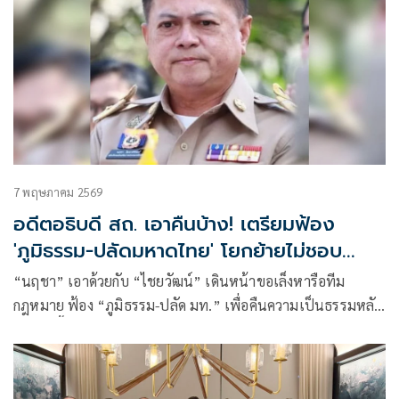
7 พฤษภาคม 2569
อดีตอธิบดี สถ. เอาคืนบ้าง! เตรียมฟ้อง
'ภูมิธรรม-ปลัดมหาดไทย' โยกย้ายไม่ชอบ
กฎหมาย
“นฤชา” เอาด้วยกับ “ไชยวัฒน์” เดินหน้าขอเล็งหารือทีม
กฎหมาย ฟ้อง “ภูมิธรรม-ปลัด มท.” เพื่อคืนความเป็นธรรมหลัง
ก.พ.ค. ชี้คำสั่งย้ายไม่ชอบด้วยกฎหมาย ย้ำเป็นบรรทัดฐานให้
ข้าราชการผู้ไม่ปฏิบัติตามระเบียบกฎหมายต้องพึงสังวร