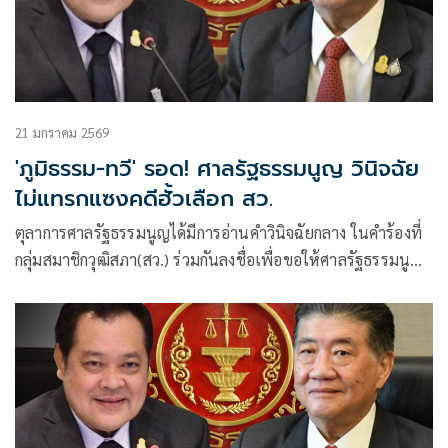
21 มกราคม 2569
'ภูมิธรรม-ทวี' รอด! ศาลรัฐธรรมนูญ วินิจฉัย
ไม่แทรกแซงคดีฮั้วเลือก สว.
ตุลาการศาลรัฐธรรมนูญได้มีการอ่านคำวินิจฉัยกลาง ในคำร้องที่
กลุ่มสมาชิกวุฒิสภา(สว.) ร่วมกันลงชื่อเพื่อขอให้ศาลรัฐธรรมนูญ
วินิจฉัยตามรัฐธรรมนูญ มาตรา 170 วรรคสาม ประกอบมาตรา
82 ว่า ความเป็นรัฐมนตรีของนายภูมิธรรม เวชยชัย รองนายก
รัฐมนตรีและรมว.กลาโหม (ในขณะนั้น) และพ.ต.อ.ทวี สอดส่อง
รมว.ยุติธรรม (ในขณะนั้น) สิ้นสุดลงเฉพาะตัวตามรัฐธรรมนูญ
มาตรา 170 วรรคหนึ่ง (4) ประกอบมาตรา 160 (4) และ (5) หรือ
ไม่