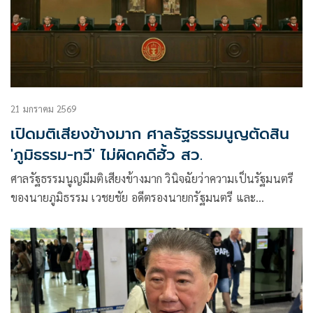
21 มกราคม 2569
เปิดมติเสียงข้างมาก ศาลรัฐธรรมนูญตัดสิน
'ภูมิธรรม-ทวี' ไม่ผิดคดีฮั้ว สว.
ศาลรัฐธรรมนูญมีมติเสียงข้างมาก วินิจฉัยว่าความเป็นรัฐมนตรี
ของนายภูมิธรรม เวชยชัย อดีตรองนายกรัฐมนตรี และ
รมว.กลาโหม พันตำรวจเอกทวี สอดส่อง รัฐมนตรีว่าการกระทรวง
ยุติธรรมไม่สิ้นสุดลงตามรัฐธรรมนูญมาตรา170 วรรค
หนึ่ง(4)ประกอบมาตรา 160 (4 )และ(5)จากกรณีถูกร้องว่าใช้กรม
สอบสวนคดีพิเศษเป็นเครื่องมือแทรกแซงกระบวนการ ตรวจสอบ
การเลือกสมาชิกวุฒิสภา ซึ่งเป็นอำนาจของกกต.จึงถือว่าทั้งสอง
ไม่มีความซื่อสัตย์สุจริตเป็นที่ประจักษ์และมีพฤติกรรมเป็นการ