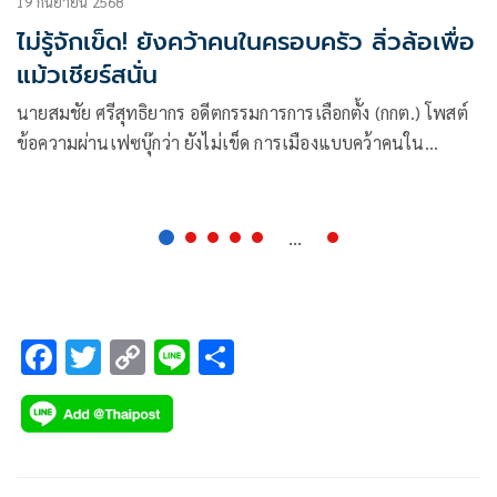
19 กันยายน 2568
ไม่รู้จักเข็ด! ยังคว้าคนในครอบครัว ลิ่วล้อเพื่อ
แม้วเชียร์สนั่น
นายสมชัย ศรีสุทธิยากร อดีตกรรมการการเลือกตั้ง (กกต.) โพสต์
ข้อความผ่านเฟซบุ๊กว่า ยังไม่เข็ด การเมืองแบบคว้าคนใน
ครอบครัว
...
F
T
C
Li
S
ac
wi
o
n
h
e
tt
p
e
ar
b
er
y
e