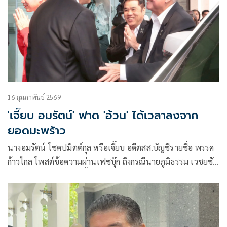
16 กุมภาพันธ์ 2569
'เจี๊ยบ อมรัตน์' ฟาด 'อ้วน' ได้เวลาลงจาก
ยอดมะพร้าว
นางอมรัตน์ โชคปมิตต์กุล หรือเจี๊ยบ อดีตสส.บัญชีรายชื่อ พรรค
ก้าวไกล โพสต์ข้อความผ่านเฟซบุ๊ก ถึงกรณีนายภูมิธรรม เวชยชัย
แกนนำพรรคเพื่อไทย ชี้แจงกรณีพรรคเพื่อไทยเข้าร่วมรัฐบาล