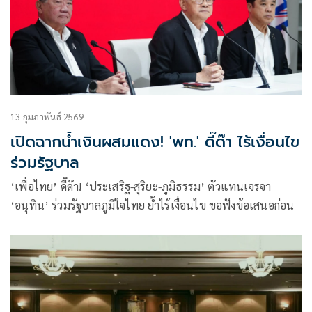
13 กุมภาพันธ์ 2569
เปิดฉากน้ำเงินผสมแดง! 'พท.' ดี๊ด๊า ไร้เงื่อนไข
ร่วมรัฐบาล
‘เพื่อไทย’ ดี๊ด๊า! ‘ประเสริฐ-สุริยะ-ภูมิธรรม’ ตัวแทนเจรจา
‘อนุทิน’ ร่วมรัฐบาลภูมิใจไทย ย้ำไร้เงื่อนไข ขอฟังข้อเสนอก่อน