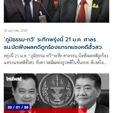
20 มกราคม 2569
‘ภูมิธรรม-ทวี’ ระทึกพรุ่งนี้ 21 ม.ค. ศาลร
ธน.นัดฟังผลคดีถูกร้องแทรกแซงคดีฮั้วสว.
พรุ่งนี้ 21 ม.ค. “ภูมิธรรม-ทวี”ระทึก ศาลรธน.นัดฟังผลคดีถูกร้อง
แทรกแซงคดีฮั้วสว. จับตา จะมีผลต่อรูปคดีในชั้นกกต.-ดีเอสไอ
หรือไม่ สว.สีน้ำเงิน ลุ้นหวังคดีพลิก