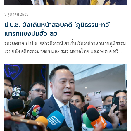
8 ตุลาคม 2568
ป.ป.ช. ยังเดินหน้าสอบคดี 'ภูมิธรรม-ทวี'
แทรกแซงปมฮั้ว สว.
รองเลขาฯ ป.ป.ช. กล่าวถึงกรณี สว.ยื่นเรื่องกล่าวหานายภูมิธรรม
เวชยชัย อดีตรองนายกฯ และ รมว.มหาดไทย และ พ.ต.อ.ทวี
สอดส่อง อดีต รมว.ยุติธรรม คดีกล่าวหาแทรกแซงฮั้ว สว. ว่า อาจ
แยกเป็น 2 ส่วน ส่วนที่เป็นความผิดต่อตำแหน่งหน้าที่ราชการ