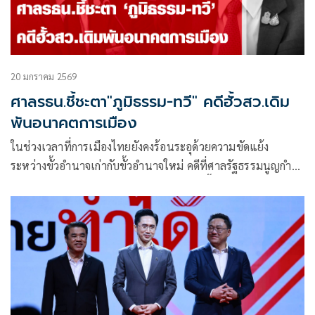
20 มกราคม 2569
ศาลรธน.ชี้ชะตา"ภูมิธรรม-ทวี" คดีฮั้วสว.เดิม
พันอนาคตการเมือง
ในช่วงเวลาที่การเมืองไทยยังคงร้อนระอุด้วยความขัดแย้ง
ระหว่างขั้วอำนาจเก่ากับขั้วอำนาจใหม่ คดีที่ศาลรัฐธรรมนูญกำลัง
จะอ่านคำวินิจฉัยในวันพุธที่ 21 ม.ค.2569 นี้ ถือเป็นจุดสำคัญที่
อาจส่งผลกระทบต่อเสถียรภาพทางการเมือง และความเชื่อมั่นใน
ระบบตรวจสอบการเลือกตั้งสมาชิกวุฒิสภา (สว.) ชุดปัจจุบัน