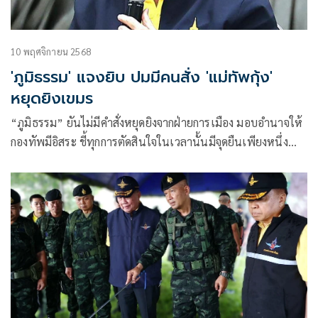
10 พฤศจิกายน 2568
'ภูมิธรรม' แจงยิบ ปมมีคนสั่ง 'แม่ทัพกุ้ง'
หยุดยิงเขมร
“ภูมิธรรม” ยันไม่มีคำสั่งหยุดยิงจากฝ่ายการเมือง มอบอำนาจให้
กองทัพมีอิสระ ชี้ทุกการตัดสินใจในเวลานั้นมีจุดยืนเพียงหนึ่ง
เดียวเพื่อปกป้องอธิปไตยไทย เลี่ยงความรุนแรง ลดความสูญเสีย
ของกำลังพล-ประชาชนตามแนวชายแดน