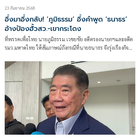
23 กันยายน 2568
อึ้งมาอึ้งกลับ! ‘ภูมิธรรม’ อึ้งคำพูด ‘ธนาธร’
อ้างป้องฮั้วสว.-เขากระโดง
ที่พรรคเพื่อไทย นายภูมิธรรม เวชยชัย อดีตรองนายกฯและอดีต
รมว.มหาดไทย ให้สัมภาษณ์ถึงกรณีที่นายธนาธร จึงรุ่งเรืองกิจ
ประธานคณ