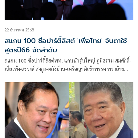
22 ธันวาคม 2568
สแกน 100 ชื่อปาร์ตี้ลิสต์ 'เพื่อไทย' จับตาใช้
สูตรปี66 จัดลำดับ
สแกน 100 ชื่อปาร์ตี้ลิสต์พท. แกนนำรุ่นใหญ่ ภูมิธรรม-สมศักดิ์-
เสี่ยเพ้ง-สรวงศ์ ส่งลูก-หลังบ้าน-เครือญาติเข้าพรรค พวกย้าย
พรรค-โยกสลับจากสอบตกเขตเพียบ จับตาอาจใช้สูตรเดิม เอาตัว
เต็งรมต.ไว้ท้าย ลดแรงกระเพื่อม