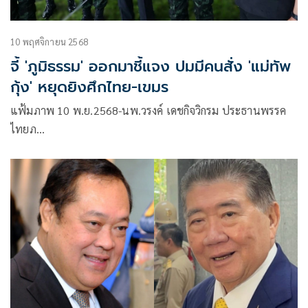
10 พฤศจิกายน 2568
จี้ 'ภูมิธรรม' ออกมาชี้แจง ปมมีคนสั่ง 'แม่ทัพ
กุ้ง' หยุดยิงศึกไทย-เขมร
แฟ้มภาพ 10 พ.ย.2568-นพ.วรงค์ เดชกิจวิกรม ประธานพรรค
ไทยภ…