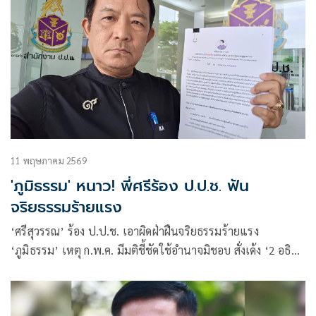
11 พฤษภาคม 2569
'ภูมิธรรม' หนาว! พี่ศรีร้อง ป.ป.ช. ฟัน
จริยธรรมร้ายแรง
‘ศรีสุวรรณ’ ร้อง ป.ป.ช. เอาผิดฝ่าฝืนจริยธรรมร้ายแรง
‘ภูมิธรรม’ เหตุ ก.พ.ค. มีมติชี้ชัดใช้อำนาจมิชอบ สั่งเด้ง ‘2 อธิบดี
มท.’