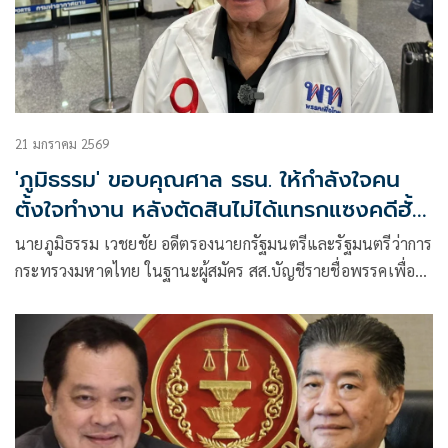
ฝ่าฝืนหรือไม่ปฏิบัติตามมาตรฐานจริยธรรม
21 มกราคม 2569
'ภูมิธรรม' ขอบคุณศาล รธน. ให้กำลังใจคน
ตั้งใจทำงาน หลังตัดสินไม่ได้แทรกแซงคดีฮั้ว
สว.
นายภูมิธรรม เวชยชัย อดีตรองนายกรัฐมนตรีและรัฐมนตรีว่าการ
กระทรวงมหาดไทย ในฐานะผู้สมัคร สส.บัญชีรายชื่อพรรคเพื่อ
ไทย ให้สัมภาษณ์ภายหลังศาลรัฐธรรมนูญอ่านคำวินิจฉัย ว่านาย
ภูมิธรรม และ พ.ต.อ.ทวี สอดส่อง อดีตรัฐมนตรีว่าการกระทรวง
ยุติธรรม ไม่ได้ใช้อำนาจแทรกแซงคดีฮั้ว สว.