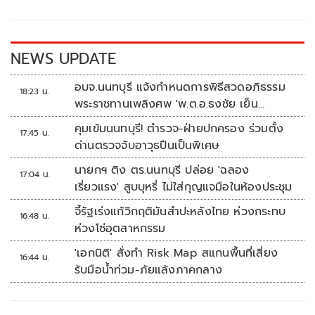
o
Li
o
n
k
k
NEWS UPDATE
อบจ.นนทบุรี แจ้งกำหนดการพิธีสวดอภิธรรม
18:23 น.
พระราชทานเพลิงศพ 'พ.ต.อ.ธงชัย เย็น
ประเสริฐ'
คุมเข้มนนทบุรี! ตำรวจ-ฝ่ายปกครอง ร่วมตั้ง
17:45 น.
ด่านตรวจจับอาวุธปืนเป็นพิเศษ
นายกฯ ติง ตร.นนทบุรี ปล่อย 'ฉลอง
17:04 น.
เรี่ยวแรง' สูบบุหรี่ ไม่ใส่กุญแจมือในห้องประชุม
จี้รัฐเร่งแก้วิกฤติมันสำปะหลังไทย ห่วงกระทบ
16:48 น.
ห่วงโซ่อุตสาหกรรม
'เอกนิติ' สั่งทำ Risk Map สแกนพื้นที่เสี่ยง
16:44 น.
รับมือน้ำท่วม-ภัยแล้งภาคกลาง