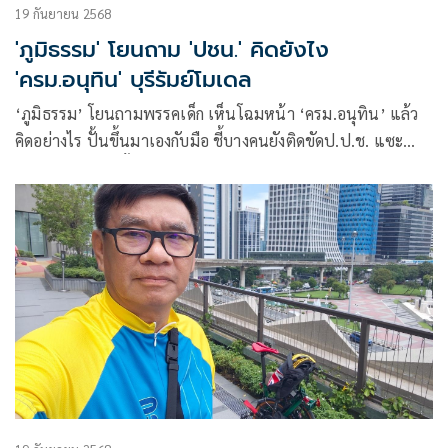
19 กันยายน 2568
'ภูมิธรรม' โยนถาม 'ปชน.' คิดยังไง
'ครม.อนุทิน' บุรีรัมย์โมเดล
‘ภูมิธรรม’ โยนถามพรรคเด็ก เห็นโฉมหน้า ‘ครม.อนุทิน’ แล้ว
คิดอย่างไร ปั้นขึ้นมาเองกับมือ ชี้บางคนยังติดขัดป.ป.ช. แซะ
‘บุรีรัมย์โมเดล’ ทั้งหมด