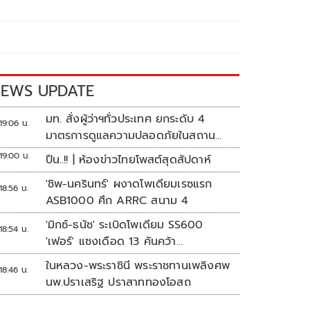
EWS UPDATE
มท. สั่งผู้ว่าฯทั่วประเทศ ยกระดับ 4
19:06 น.
มาตรการดูแลความปลอดภัยในสถาน
ศึกษา
19:00 น.
ปืน..!! | ห้องข่าวไทยโพสต์สุดสัปดาห์
'ชิพ-นครินทร์' ผงาดโพเดียมเรซแรก
18:56 น.
ASB1000 ศึก ARRC สนาม 4
'มิกซ์-ธนัช' ระเบิดโพเดียม SS600
18:54 น.
'เฟอร์' แซงเดือด 13 คันคว้า
แต้ม ศึก ARRC สนาม 4
ในหลวง-พระราชินี พระราชทานเพลิงศพ
18:46 น.
นพ.ปราเสริฐ ปราสาททองโอสถ