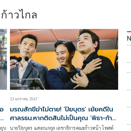
คก้าวไกล
N
23 มกราคม 2567
ขอ
มรณสักขีฆ่าไม่ตาย! 'ปิยบุตร' เย้ยคดีใน
ศาลรธน.หากติดสินไม่เป็นคุณ 'พิธา-ก้าว
ไกล' จะได้รับความนิยมากกว่าเดิม
งยุบ
นายปิยบุตร แสงกนกกุล เลขาธิการคณะก้าวหน้า โพสต์