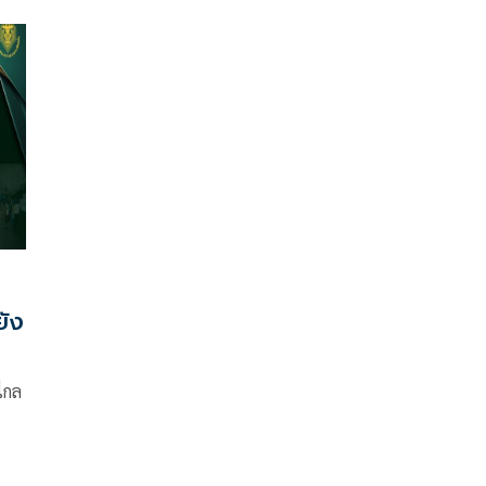
เลิกม.112 ยอม “ธนาธร –พรรณิการ์ “ครอบงำพรรค
ั๋น
ยัง
กล​