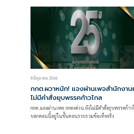
“สถานการณ์ข่าวสารของไทยดูท่าจะไม่อยู่ในสภาวะ
ปกติ” มีเนื้อหาดังนี้ สืบเนื่องเรื่องเกิดจากการที่ทนายอ
ไปยื่นคำร้องเพิ่มเติมหลักฐาน
8 มิถุนายน 2566
กกต.ผวาหนัก! แจงผ่านเพจสำนักงาน
ไม่มีคำสั่งยุบพรรคก้าวไกล
กกต.แจงผ่านเพจ กกตงด่วน ยังไม่มีคำสั่งยุบพรรคก้าวไ
บอกตอนนี้อยู่ในขั้นตอนรวบรวมข้อเท็จจริง