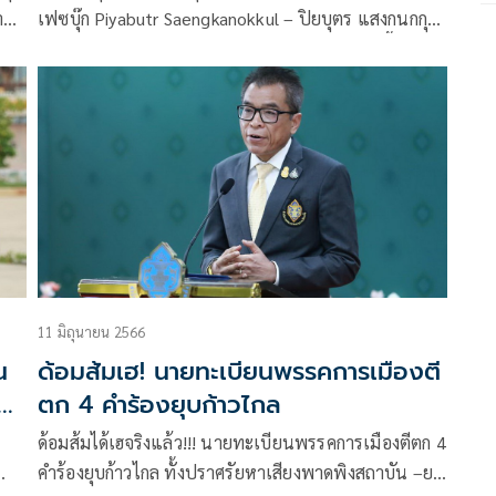
ำ
เฟซบุ๊ก Piyabutr Saengkanokkul – ปิยบุตร แสงกนกกุล
หัวข้อ มรณสักขีในการเมือง โดยมีรายละเอียดดังนี้
11 มิถุนายน 2566
น
ด้อมส้มเฮ! นายทะเบียนพรรคการเมืองตี
ตก 4 คำร้องยุบก้าวไกล
ด้อมส้มได้เฮจริงแล้ว!!! นายทะเบียนพรรคการเมืองตีตก 4
คำร้องยุบก้าวไกล ทั้งปราศรัยหาเสียงพาดพิงสถาบัน –ยก