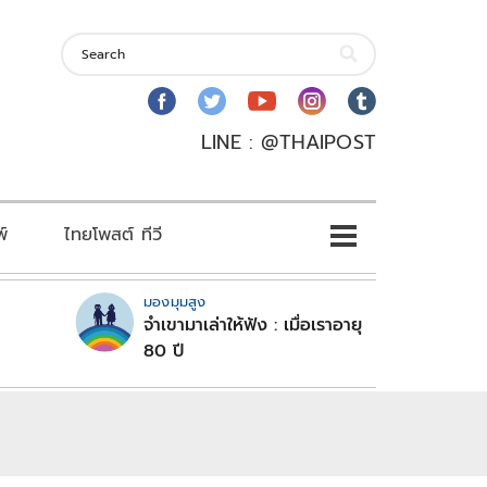
LINE : @THAIPOST
พ์
ไทยโพสต์ ทีวี
มองมุมสูง
จำเขามาเล่าให้ฟัง : เมื่อเราอายุ
80 ปี