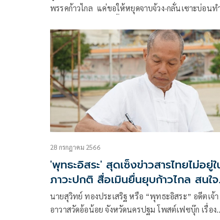
พรรคก้าวไกล แค่ขอให้หยุดจาบจ้วง-กลั่นเซาะบ่อนท
ลายสถาบันฯ ลั่นพุธนี้ เจอกันแน่ ไม่หวั่นด้อมส้ม มา
เพียบ
28 กรกฎาคม 2566
'พุทธะอิสระ' สุดเซ็งข่าวสารไทยไม่อยู่ใ
ภาวะปกติ สื่อเมินยื่นยุบก้าวไกล สนใจ
แต่ม็อบด้อมส้ม
นายสุวิทย์ ทองประเสริฐ หรือ “พุทธะอิสระ” อดีตเจ้า
อาวาสวัดอ้อน้อย จังหวัดนครปฐม โพสต์เฟซบุ๊ก เรื่อง