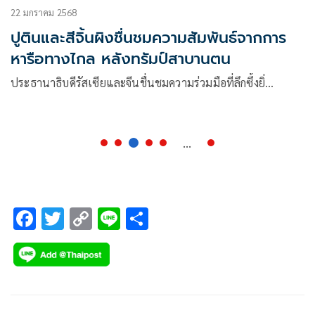
22 มกราคม 2568
ปูตินและสีจิ้นผิงชื่นชมความสัมพันธ์จากการ
หารือทางไกล หลังทรัมป์สาบานตน
ประธานาธิบดีรัสเซียและจีนชื่นชมความร่วมมือที่ลึกซึ้งยิ่…
...
F
T
C
Li
S
ac
wi
o
n
h
e
tt
p
e
ar
b
er
y
e
o
Li