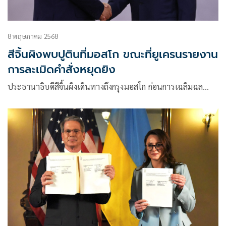
8 พฤษภาคม 2568
สีจิ้นผิงพบปูตินที่มอสโก ขณะที่ยูเครนรายงาน
การละเมิดคำสั่งหยุดยิง
ประธานาธิบดีสีจิ้นผิงเดินทางถึงกรุงมอสโก ก่อนการเฉลิมฉล…