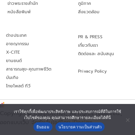
ข่าวพระราชสำนัก
ภูมิภาค
หนังสือพิมพ์
สิ่งแวดล้อม
ต่างประเทศ
PR & PRESS
อาชญากรรม
เกี่ยวกับเรา
X-CITE
ติดต่อและ สนับสนุน
ยานยนต์
สาธารณสุข-คุณภาพชีวิต
Privacy Policy
บันเทิง
ไทยโพสต์ ทีวี
Copyright© thaipost.net, All rights reserved.,
เราใช้คุกกี้เพื่อพัฒนาประสิทธิภาพ และประสบการณ์ที่ดีในการใช้
เว็บไซต์ของคุณ คุณสามารถศึกษารายละเอียดได้ที่นี่
ออกแบบเว็บ จัดทำเว็บไซต์โดย iDesign
ยินยอม
นโยบายความเป็นส่วนตัว