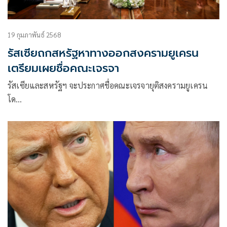
19 กุมภาพันธ์ 2568
รัสเซียถกสหรัฐหาทางออกสงครามยูเครน
เตรียมเผยชื่อคณะเจรจา
รัสเซียและสหรัฐฯ จะประกาศชื่อคณะเจรจายุติสงครามยูเครน
โด…