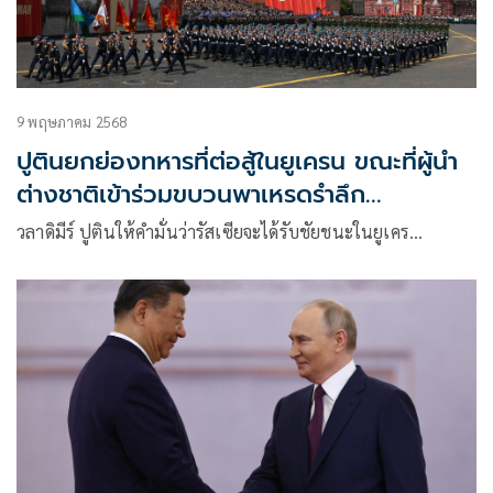
9 พฤษภาคม 2568
ปูตินยกย่องทหารที่ต่อสู้ในยูเครน ขณะที่ผู้นำ
ต่างชาติเข้าร่วมขบวนพาเหรดรำลึก
สงครามโลก
วลาดิมีร์ ปูตินให้คำมั่นว่ารัสเซียจะได้รับชัยชนะในยูเคร…