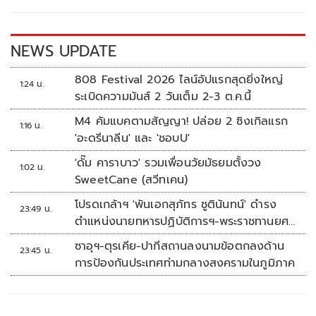
o
n
k
k
NEWS UPDATE
808 Festival 2026 ไลน์อัปแรกสุดยิ่งใหญ่
1:24 น.
ระเบิดความมันส์ 2 วันเต็ม 2-3 ต.ค.นี้
M4 คัมแบคตามสัญญา! ปล่อย 2 ซิงเกิลแรก
1:16 น.
'อะดรีนาลีน' และ 'ชอบU'
'ดั๊ม คาราบาว' รวมเพื่อนวัยมัธยมตั้งวง
1:02 น.
SweetCane (สวีทเคน)
โปรดเกล้าฯ 'พันเอกสุภัทร ชูตินันทน์' ดำรง
23:49 น.
ตำแหน่งนายทหารปฏิบัติการฯ-พระราชทานยศ
'พลตรี'
ซาอุฯ-ตุรเคีย-ปากีสถานลงนามข้อตกลงด้าน
23:45 น.
การป้องกันประเทศท่ามกลางสงครามในภูมิภาค