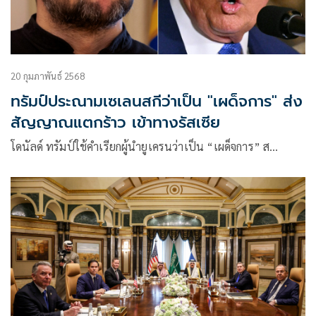
20 กุมภาพันธ์ 2568
ทรัมป์ประณามเซเลนสกีว่าเป็น "เผด็จการ" ส่ง
สัญญาณแตกร้าว เข้าทางรัสเซีย
โดนัลด์ ทรัมป์ใช้คำเรียกผู้นำยูเครนว่าเป็น “เผด็จการ” ส…