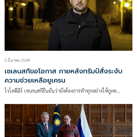
5 มีนาคม 2568
เซเลนสกีขอโอกาส ภายหลังทรัมป์สั่งระงับ
ความช่วยเหลือยูเครน
โวโลดีมีร์ เซเลนสกียืนยันว่ายังต้องการทำทุกอย่างให้ถูกต…