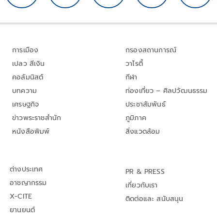
การเมือง
กรองสถานการณ์
เปลว สีเงิน
วาไรตี้
คอลัมนิสต์
กีฬา
บทความ
ท่องเที่ยว – ศิลปวัฒนธรรม
เศรษฐกิจ
ประชาสัมพันธ์
ข่าวพระราชสำนัก
ภูมิภาค
หนังสือพิมพ์
สิ่งแวดล้อม
ต่างประเทศ
PR & PRESS
อาชญากรรม
เกี่ยวกับเรา
X-CITE
ติดต่อและ สนับสนุน
ยานยนต์