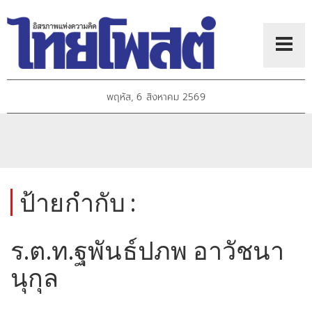
พฤหัส, 6 สิงหาคม 2569
ป้ายกำกับ :
ร.ต.ท.ฐพันธ์ปภพ อาวัชนา
นุกุล