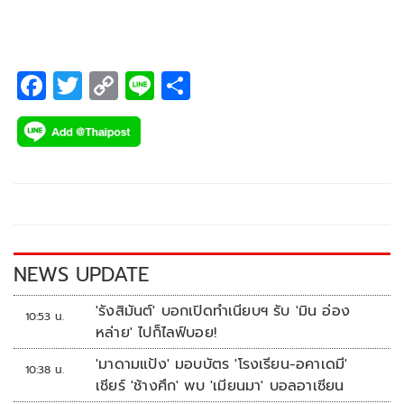
F
T
C
Li
S
ac
wi
o
n
h
e
tt
p
e
ar
b
er
y
e
o
Li
o
n
k
k
NEWS UPDATE
'รังสิมันต์' บอกเปิดทำเนียบฯ รับ 'มิน อ่อง
10:53 น.
หล่าย' ไปก็ไลฟ์บอย!
'มาดามแป้ง' มอบบัตร 'โรงเรียน-อคาเดมี'
10:38 น.
เชียร์ 'ช้างศึก' พบ 'เมียนมา' บอลอาเซียน