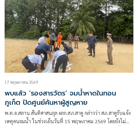
17 พฤษภาคม 2569
พบแล้ว ‘รองสารวัตร’ จมน้ำหาดในทอน
ภูเก็ต ปิดศูนย์ค้นหาผู้สูญหาย
พ.ต.อ.สลาน สันติศาสนกุล ผกก.สภ.สาคู กล่าวว่า สภ.สาคูรับแจ้ง
เหตุคนจมน้ำ ในช่วงเย็นวันที่ 15 พฤษภาคม 2569 โดยยังไม่
ทราบผู้จมน้ำสูญหาย เป็นผู้ใด และมีรถยนต์เก๋งคัมรี่ จอดทิ้งไว้ 1
คัน