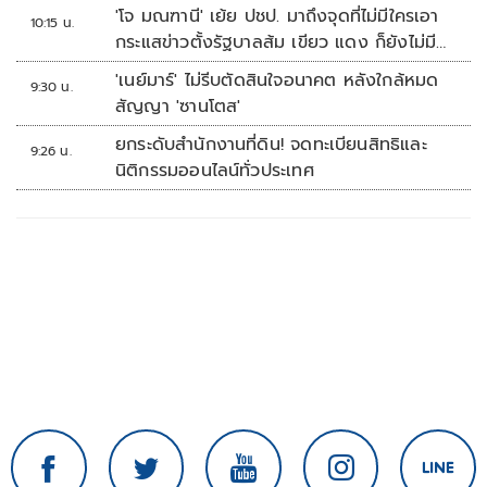
'โจ มณฑานี' เย้ย ปชป. มาถึงจุดที่ไม่มีใครเอา
10:15 น.
กระแสข่าวตั้งรัฐบาลส้ม เขียว แดง ก็ยังไม่มีฟ้า
เลย
'เนย์มาร์' ไม่รีบตัดสินใจอนาคต หลังใกล้หมด
9:30 น.
สัญญา 'ซานโตส'
ยกระดับสำนักงานที่ดิน! จดทะเบียนสิทธิและ
9:26 น.
นิติกรรมออนไลน์ทั่วประเทศ