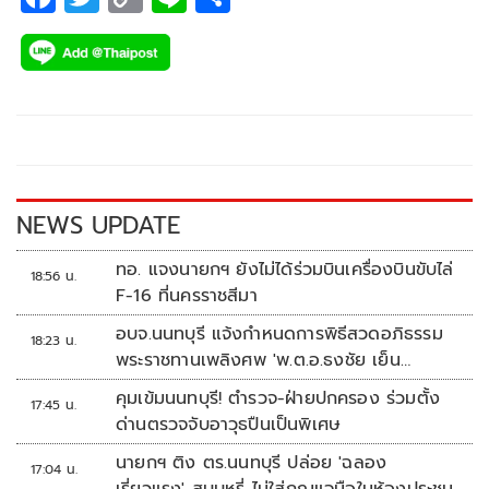
ac
wi
o
n
h
e
tt
p
e
ar
b
er
y
e
o
Li
o
n
k
k
NEWS UPDATE
ทอ. แจงนายกฯ ยังไม่ได้ร่วมบินเครื่องบินขับไล่
18:56 น.
F-16 ที่นครราชสีมา
อบจ.นนทบุรี แจ้งกำหนดการพิธีสวดอภิธรรม
18:23 น.
พระราชทานเพลิงศพ 'พ.ต.อ.ธงชัย เย็น
ประเสริฐ'
คุมเข้มนนทบุรี! ตำรวจ-ฝ่ายปกครอง ร่วมตั้ง
17:45 น.
ด่านตรวจจับอาวุธปืนเป็นพิเศษ
นายกฯ ติง ตร.นนทบุรี ปล่อย 'ฉลอง
17:04 น.
เรี่ยวแรง' สูบบุหรี่ ไม่ใส่กุญแจมือในห้องประชุม