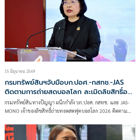
15 มิถุนายน 2569
กรมทรัพย์สินฯจับมือบก.ปอศ.-กสทช.-JAS
ติดตามการถ่ายสดบอลโลก ละเมิดลิขสิทธิ์อาจ
ติดคุก4ปี
กรมทรัพย์สินทางปัญญา ผนึกกำลัง บก.ปอศ. กสทช. และ JAS-
MONO เจ้าของลิขสิทธิ์ถ่ายทอดสดฟุตบอลโลก 2026 ติดตาม
สถานการณ์การถ่ายทอดสดในทุกช่องทาง โดยเฉพาะทาง
ออนไลน์ ป้องกันปัญหาการละเมิดลิขสิทธิ์ และการจำหน่าย
สินค้าละเมิดเครื่องหมายการค้า แนะผู้ประกอบการ ร้านค้า ร้าน