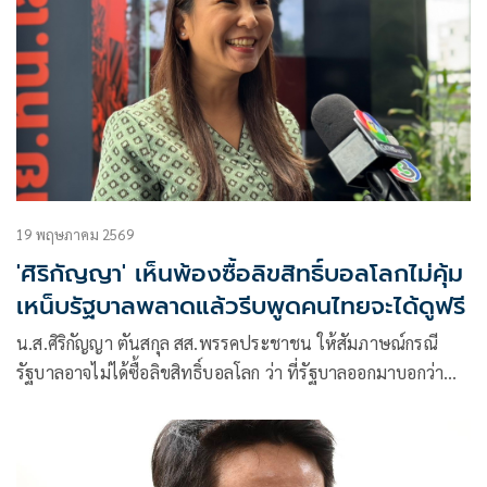
อาหาร ผับ บาร์ ที่พัก โรงแรม หากต้องการถ่ายทอดการแข่งขัน
ต้องขออนุญาตก่อน ส่วนประชาชน ขอให้รับชมผ่านช่องทางที่ถูก
ต้อง สนับสนุนผู้ประกอบการไทย
19 พฤษภาคม 2569
'ศิริกัญญา' เห็นพ้องซื้อลิขสิทธิ์บอลโลกไม่คุ้ม
เหน็บรัฐบาลพลาดแล้วรีบพูดคนไทยจะได้ดูฟรี
น.ส.ศิริกัญญา ตันสกุล สส.พรรคประชาชน ให้สัมภาษณ์กรณี
รัฐบาลอาจไม่ได้ซื้อลิขสิทธิ์บอลโลก ว่า ที่รัฐบาลออกมาบอกว่า
ถอนแล้วก็ยัง งงๆ อยู่ ตอนแรกบอกว่าจะไม่ใช้เงินของรัฐบาลเลย
แต่รอบนี้กลับมาบอกว่าถอนแล้ว จึงไม่ทราบว่าสิ่งที่ถอนนั้นคือ
ถอนอะไร แต่เราคงต้องติดตามเรื่องนี้อย่างต่อเนื่อง ที่บอกว่าจะ