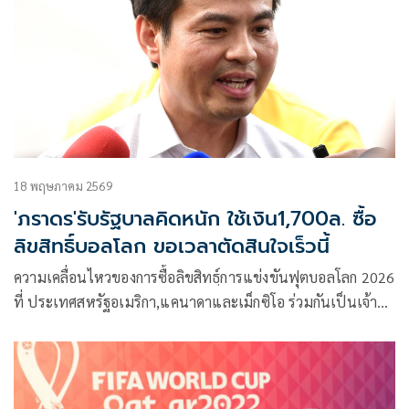
ไม่ใช้เงินรัฐบาล สุดท้ายแล้วจะไปใช้กองทุน USO
18 พฤษภาคม 2569
'ภราดร'รับรัฐบาลคิดหนัก ใช้เงิน1,700ล. ซื้อ
ลิขสิทธิ์บอลโลก ขอเวลาตัดสินใจเร็วนี้
ความเคลื่อนไหวของการซื้อลิขสิทธฺ์การแข่งขันฟุตบอลโลก 2026
ที่ ประเทศสหรัฐอเมริกา,แคนาดาและเม็กซิโอ ร่วมกันเป็นเจ้า
ภาพ โดยมี 48 ประเทศเข้าร่วม ในช่วงวันที่ 11มิถุนายน ถึง 19
กรกฏาคม 2569 นี้ โดยที่ผ่านมา คณะรัฐมนตรี โดยนายก
รัฐมนตรี นายอนุทิน ชาญวีรกุล ได้มีมติให้กรมประชาสัมพันธ์
เป็นผู้รับผิดชอบไปศึกษาหาข้อมูลและหาพันธมิตรในการ