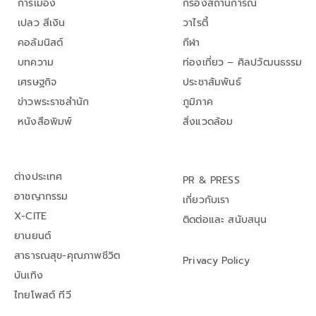
การเมือง
กรองสถานการณ์
เปลว สีเงิน
วาไรตี้
คอลัมนิสต์
กีฬา
บทความ
ท่องเที่ยว – ศิลปวัฒนธรรม
เศรษฐกิจ
ประชาสัมพันธ์
ข่าวพระราชสำนัก
ภูมิภาค
หนังสือพิมพ์
สิ่งแวดล้อม
ต่างประเทศ
PR & PRESS
อาชญากรรม
เกี่ยวกับเรา
X-CITE
ติดต่อและ สนับสนุน
ยานยนต์
สาธารณสุข-คุณภาพชีวิต
Privacy Policy
บันเทิง
ไทยโพสต์ ทีวี