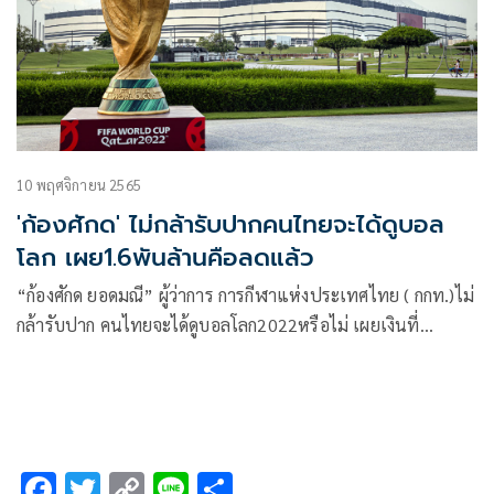
10 พฤศจิกายน 2565
'ก้องศักด' ไม่กล้ารับปากคนไทยจะได้ดูบอล
โลก เผย1.6พันล้านคือลดแล้ว
“ก้องศักด ยอดมณี” ผู้ว่าการ การกีฬาแห่งประเทศไทย ( กกท.)ไม่
กล้ารับปาก คนไทยจะได้ดูบอลโลก2022หรือไม่ เผยเงินที่
กสทช.จ่ายให้ 600 ล้านบาท ไม่พอแน่ ต้องรอลุ้นภาคเอกชนช่วย
พร้อมส่งหนังสือถึงตัวแทนฟีฟ่าแล้ว ชี้แจงมีเงินแค่นี้จะขอลด
ราคาอีก เผยยอดเงิน 1.6 พันล้านบาท คือราคาที่ลดลงมาก่อน
แล้ว
F
T
C
Li
S