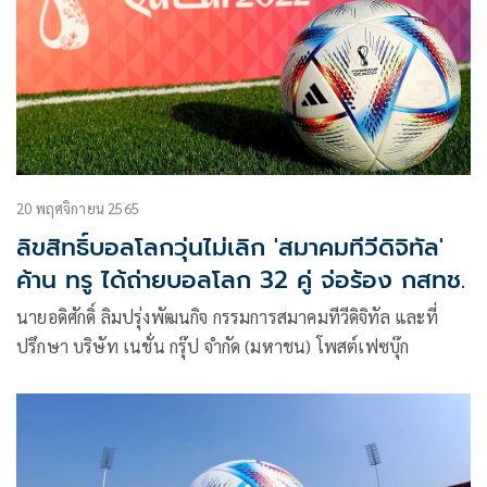
ถ่ายทอดสด โดยยังไม่มีความแน่ชัดว่าจะซื้อลิขสิทธิ์ถ่ายทอดสด
หรือไม่นั้น
20 พฤศจิกายน 2565
ลิขสิทธิ์บอลโลกวุ่นไม่เลิก 'สมาคมทีวีดิจิทัล'
ค้าน ทรู ได้ถ่ายบอลโลก 32 คู่ จ่อร้อง กสทช.
นายอดิศักดิ์ ลิมปรุ่งพัฒนกิจ กรรมการสมาคมทีวีดิจิทัล และที่
ปรึกษา บริษัท เนชั่น กรุ๊ป จำกัด (มหาชน) โพสต์เฟซบุ๊ก