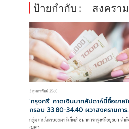
ป้ายกำกับ :
สงคราม
3 กุมภาพันธ์ 2568
'กรุงศรี' คาดเงินบาทสัปดาห์นี้ซื้อขายใ
กรอบ 33.80-34.40 ผวาสงครามการค
รอบใหม่
กลุ่มงานโกลบอลมาร์เก็ตส์ ธนาคารกรุงศรีอยุธยา จำกั
(มหา…