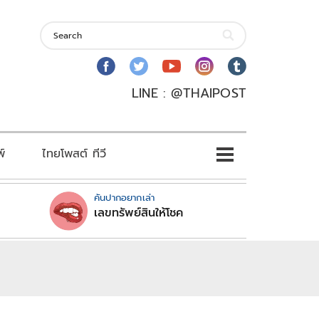
LINE : @THAIPOST
พ์
ไทยโพสต์ ทีวี
คันปากอยากเล่า
เลขทรัพย์สินให้โชค