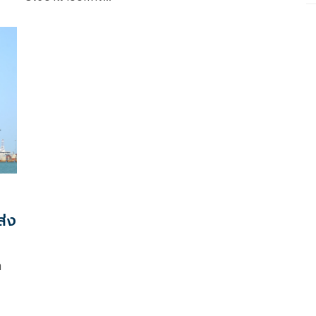
ส่ง
ก