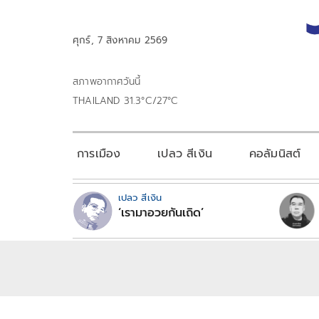
ศุกร์, 7 สิงหาคม 2569
สภาพอากาศวันนี้
THAILAND 31.3°C/27°C
การเมือง
เปลว สีเงิน
คอลัมนิสต์
เปลว สีเงิน
‘เรามาอวยกันเถิด’