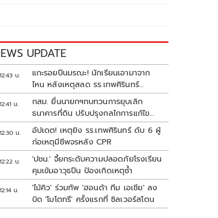
EWS UPDATE
แกะรอยปืนมรณะ! นักเรียนเอามาจาก
12:43 น.
ไหน หลังเหตุสลด รร.เทพศิรินทร์
นนทบุรี
กสม. ยื่นนายกฯทบทวนการยุบเลิก
12:41 น.
ธนาคารที่ดิน ปรับปรุงกลไกการแก้ไข
ปัญหาความเหลื่อมล้ำ
อัปเดต! เหตุยิง รร.เทพศิรินทร์ ดับ 6 ผู้
12:30 น.
ก่อเหตุมีชีพจรหลัง CPR
'ปชน.' จี้ยกระดับความปลอดภัยโรงเรียน
12:22 น.
คุมเข้มอาวุธปืน ป้องเกิดเหตุซ้ำ
'ไม้คิว' ร่วมทัพ 'ฮอนด้า ทีม เอเชีย' ลง
12:14 น.
บิด 'โมโตทรี' ครั้งแรกที่ ซิลเวอร์สโตน