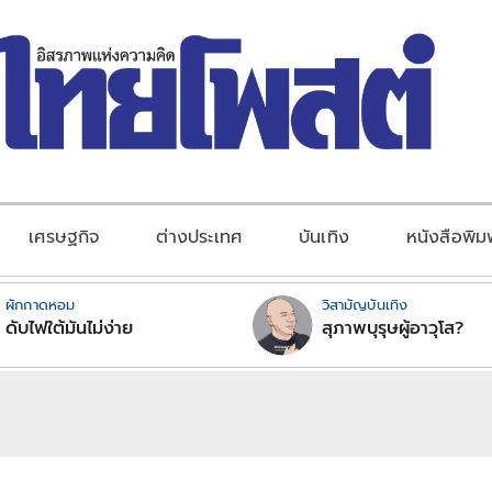
เศรษฐกิจ
ต่างประเทศ
บันเทิง
หนังสือพิม
ผักกาดหอม
วิสามัญบันเทิง
ดับไฟใต้มันไม่ง่าย
สุภาพบุรุษผู้อาวุโส?