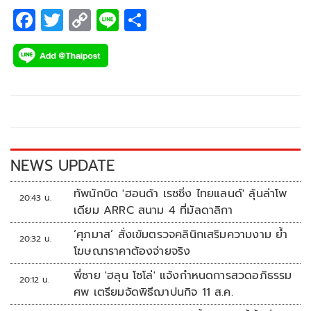
F
T
C
Li
S
ac
wi
o
n
h
e
tt
p
e
ar
b
er
y
e
o
Li
o
n
k
k
NEWS UPDATE
ทัพนักบิด 'ฮอนด้า เรซซิ่ง ไทยแลนด์' ลุ้นล่าโพ
20:43 น.
เดียม ARRC สนาม 4 ที่มัลดาลิกา
‘ศุภมาส’ สั่งเข้มตรวจคลินิกเสริมความงาม ย้ำ
20:32 น.
โฆษณาราคาต้องจ่ายจริง
พี่ชาย 'ฮลุน โซโล่' แจ้งกำหนดการสวดอภิธรรม
20:12 น.
ศพ เตรียมจัดพิธีฌาปนกิจ 11 ส.ค.