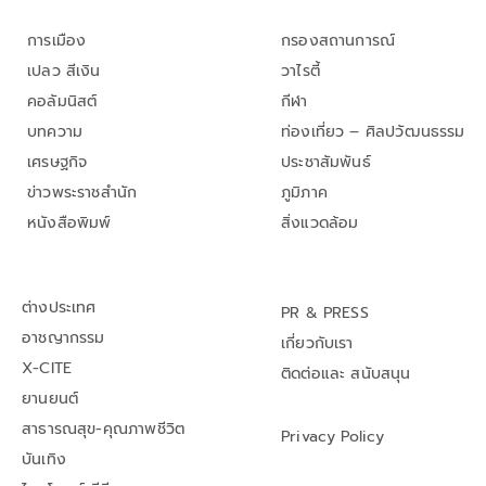
การเมือง
กรองสถานการณ์
เปลว สีเงิน
วาไรตี้
คอลัมนิสต์
กีฬา
บทความ
ท่องเที่ยว – ศิลปวัฒนธรรม
เศรษฐกิจ
ประชาสัมพันธ์
ข่าวพระราชสำนัก
ภูมิภาค
หนังสือพิมพ์
สิ่งแวดล้อม
ต่างประเทศ
PR & PRESS
อาชญากรรม
เกี่ยวกับเรา
X-CITE
ติดต่อและ สนับสนุน
ยานยนต์
สาธารณสุข-คุณภาพชีวิต
Privacy Policy
บันเทิง