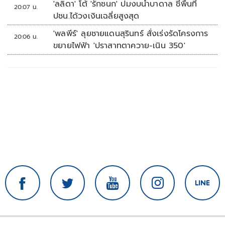
'ลลิดา' โต้ 'รักชนก' ปมงบน้ำบาดาล ชี้พื้นที่
20:07 น.
ปชน.ได้วงเงินเฉลี่ยสูงสุด
'พลพีร์' ลุยชายแดนสุรินทร์ สั่งเร่งรัดโครงการ
20:06 น.
ขยายไฟฟ้า 'ปราสาทตาควาย-เนิน 350'