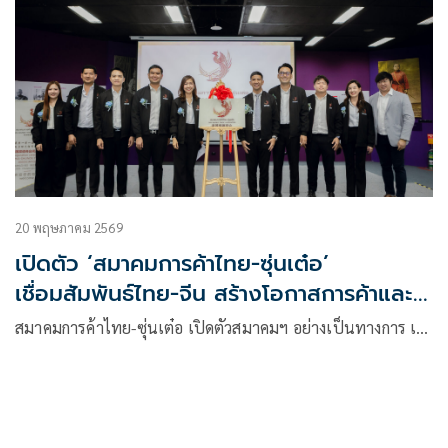
20 พฤษภาคม 2569
เปิดตัว ‘สมาคมการค้าไทย-ซุ่นเต๋อ’
เชื่อมสัมพันธ์ไทย-จีน สร้างโอกาสการค้าและ
การลงทุน
สมาคมการค้าไทย-ซุ่นเต๋อ เปิดตัวสมาคมฯ อย่างเป็นทางการ เ…