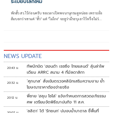
ระเบียบโลกใหม่
พักฮั้ว สว.ไว้ก่อนครับ ขอเวลาเปิดพจนานุกรมดูหน่อย เพราะฝั่ง
ส้มบอกว่าเขาแค่ "ฮั้ว" แต่ "ไม่โกง" จะดูว่ามีระบุเอาไว้หรือไม่ว่า
ฝ่ายที่อ้างว่าเป็นประชาธิปไตยสามารถฮั้วได้และไม่เรียกว่าโกง
NEWS UPDATE
ทัพนักบิด 'ฮอนด้า เรซซิ่ง ไทยแลนด์' ลุ้นล่าโพ
20:43 น.
เดียม ARRC สนาม 4 ที่มัลดาลิกา
‘ศุภมาส’ สั่งเข้มตรวจคลินิกเสริมความงาม ย้ำ
20:32 น.
โฆษณาราคาต้องจ่ายจริง
พี่ชาย 'ฮลุน โซโล่' แจ้งกำหนดการสวดอภิธรรม
20:12 น.
ศพ เตรียมจัดพิธีฌาปนกิจ 11 ส.ค.
'ลลิดา' โต้ 'รักชนก' ปมงบน้ำบาดาล ชี้พื้นที่
20:07 น.