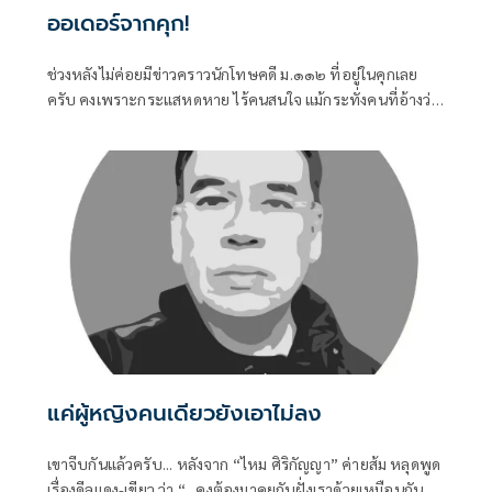
ออเดอร์จากคุก!
ช่วงหลังไม่ค่อยมีข่าวคราวนักโทษคดี ม.๑๑๒ ที่อยู่ในคุกเลย
ครับ คงเพราะกระแสหดหาย ไร้คนสนใจ แม้กระทั่งคนที่อ้างว่า
เคยร่วมต่อสู้มาด้วยกัน ก็หันไปสนใจเรื่องอื่นๆ มากกว่าที่จะมอง
กลับเข้าไปในคุก
แค่ผู้หญิงคนเดียวยังเอาไม่ลง
เขาจีบกันแล้วครับ... หลังจาก “ไหม ศิริกัญญา” ค่ายส้ม หลุดพูด
เรื่องดีลแดง-เขียว ว่า “...คงต้องมาคุยกับฝั่งเราด้วยเหมือนกัน ไม่