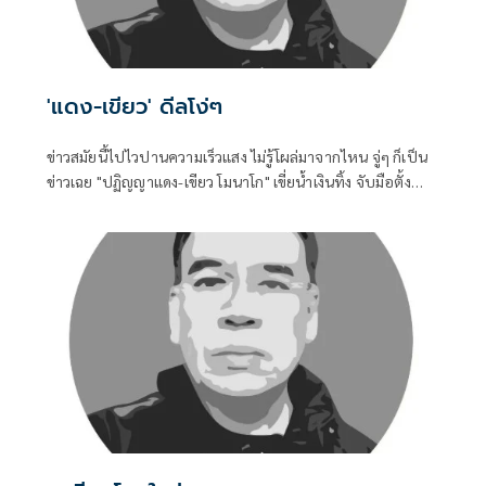
'แดง-เขียว' ดีลโง่ๆ
ข่าวสมัยนี้ไปไวปานความเร็วแสง ไม่รู้โผล่มาจากไหน จู่ๆ ก็เป็น
ข่าวเฉย "ปฏิญญาแดง-เขียว โมนาโก" เขี่ยน้ำเงินทิ้ง จับมือตั้ง
รัฐบาลขั้วใหม่ได้รับความสนใจจากคอการเมืองมากพอควรที
เดียว