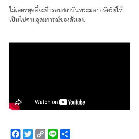
ไม่เคยหยุดที่จะตีกรอบสถาบันพระมหากษัตริย์ให้
เป็นไปตามอุดมการณ์ของตัวเอง.
F
T
C
Li
S