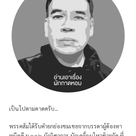
เป็นไปตามคาดครับ...
พรรคส้มได้รับคำยกย่องชมเชยจากบรรดาผู้ต้องหา
หนีคดี ม.๑๑๒ นักวิชาการ นักเคลื่อนไหวซ้ายจัด ที่