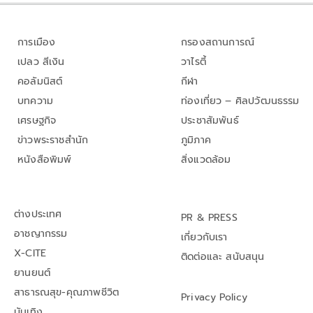
การเมือง
กรองสถานการณ์
เปลว สีเงิน
วาไรตี้
คอลัมนิสต์
กีฬา
บทความ
ท่องเที่ยว – ศิลปวัฒนธรรม
เศรษฐกิจ
ประชาสัมพันธ์
ข่าวพระราชสำนัก
ภูมิภาค
หนังสือพิมพ์
สิ่งแวดล้อม
ต่างประเทศ
PR & PRESS
อาชญากรรม
เกี่ยวกับเรา
X-CITE
ติดต่อและ สนับสนุน
ยานยนต์
สาธารณสุข-คุณภาพชีวิต
Privacy Policy
บันเทิง