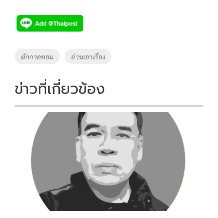
ac
wi
o
n
h
e
tt
p
e
ar
b
er
y
e
o
Li
Tags
ผักกาดหอม
อ่านเอาเรื่อง
o
n
k
k
ข่าวที่เกี่ยวข้อง