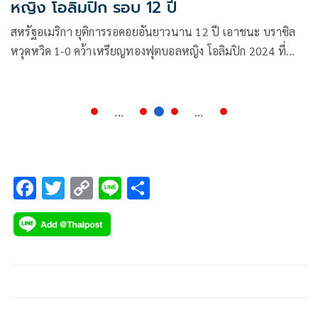
หญิง โอลิมปิก รอบ 12 ปี
สหรัฐอเมริกา ยุติการรอคอยอันยาวนาน 12 ปี เอาชนะ บราซิล
หวุดหวิด 1-0 คว้าเหรียญทองฟุตบอลหญิง โอลิมปิก 2024 ที่
สนามปาร์ค เดส์ แปรงค์ส คืนวันเสาร์ที่ 10 สิงหาคม
...
...
F
T
C
Li
S
ac
wi
o
n
h
e
tt
p
e
ar
b
er
y
e
o
Li
o
n