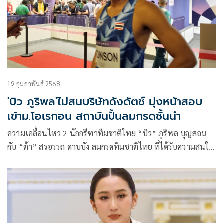
19 กุมภาพันธ์ 2568
'บิว ภูริพล'ไม่สนบริษัทดังดัตช์ มุ่งหน้าสอบ
เข้าม.โอเรกอน สถาบันปั้นลมกรดชั้นนำ
ความเคลื่อนไหว 2 นักกรีฑาทีมชาติไทย “บิว” ภูริพล บุญสอน
กับ “ต้า” สรอรรถ ดาบบัง ลมกรดทีมชาติไทย ที่ได้รับความสนใจ
จากโกลบอลสปอร์ตคอมมูนิเคชั่น บริษัทผลิตนักกรีฑาชื่อดังจาก
ประเทศเนเธอร์แลนด์ ที่ต้องการเซ็นสัญญา 2 ลมกรดไทยเข้า
เป็นนักกรีฑาอาชีพในสังกัด