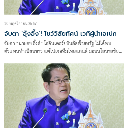
10 พฤศจิกายน 2567
จับตา ‘อุ๊งอิ๊ง’! โชว์วิสัยทัศน์ เวทีผู้นำเอเปก
จับตา “นายกฯ อิ๊งค์” โกอินเตอร์! บินลัดฟ้าสหรัฐ ไม่ได้พบ
ตัวแทนทำเนียบขาว แต่ไปเจอทีมไทยแลนด์ มอบนโยบายขับ
เคลื่อนความร่วมมือในภูมิภาคอเมริกา