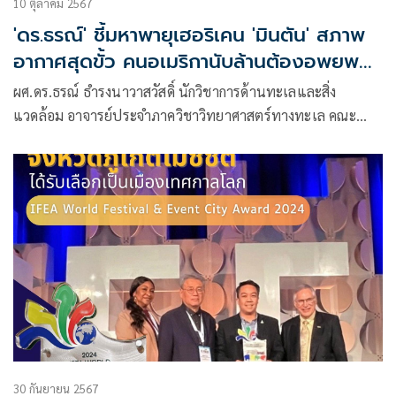
10 ตุลาคม 2567
'ดร.ธรณ์' ชี้มหาพายุเฮอริเคน 'มินตัน' สภาพ
อากาศสุดขั้ว คนอเมริกานับล้านต้องอพยพ
หนี
ผศ.ดร.ธรณ์ ธำรงนาวาสวัสดิ์ นักวิชาการด้านทะเลและสิ่ง
แวดล้อม อาจารย์ประจำภาควิชาวิทยาศาสตร์ทางทะเล คณะ
ประมง มหาวิทยาลัยเกษตรศาสตร์ โพสต์ข้อความผ่านเฟซบุ๊กว่า
30 กันยายน 2567