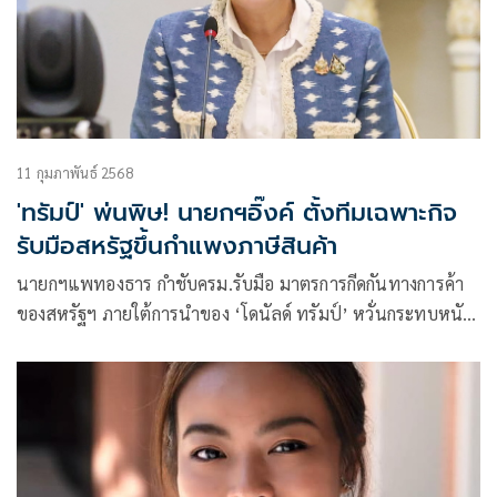
11 กุมภาพันธ์ 2568
'ทรัมป์' พ่นพิษ! นายกฯอิ๊งค์ ตั้งทีมเฉพาะกิจ
รับมือสหรัฐขึ้นกำแพงภาษีสินค้า
นายกฯแพทองธาร กำชับครม.รับมือ มาตรการกีดกันทางการค้า
ของสหรัฐฯ ภายใต้การนำของ ‘โดนัลด์ ทรัมป์’ หวั่นกระทบหนัก
ต่อสินค้าเกษตรและอุตสาหกรรม