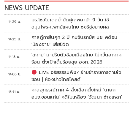
k
k
NEWS UPDATE
มธ.โชว์โมเดลบำบัดผู้เสพยาบ้า 9 วัน ใช้
14:29 น.
สมุนไพร-แพทย์แผนไทย ชงรัฐขยายผล
ศาลฎีกายืนคุก 2 ปี คนขับรถบัส มข. คดีชน
14:25 น.
'น้องอาย' เสียชีวิต
'สกาย' มาปรับตัวซ้อมเมืองไทย ไม่หวั่นอากาศ
14:18 น.
ร้อน ตั้งเป้าเต็มร้อยลุย อชก. 2026
LIVE จริยธรรมพัง? ย้ายข้าราชการตามใจ
14:05 น.
ชอบ | ห้องข่าวไทยโพสต์
ศาลอุทธรณ์ภาค 4 สั่งเลือกตั้งใหม่ 'นายก
13:41 น.
อบจ.ขอนแก่น' คดีใบเหลือง 'วัฒนา ช่างเหลา'