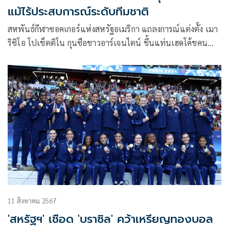
แม้ไร้ประสบการณ์ระดับทีมชาติ
สหพันธ์กีฬาซอคเกอร์แห่งสหรัฐอเมริกา แถลงการณ์แต่งตั้ง เมา
ริซิโอ โปเช็ตติโน กุนซือชาวอาร์เจนไตน์ ขึ้นแท่นเฮดโค้ชคน
ใหม่อย่างเป็นทากงาร แทนที่รักษาการ ไมกีย์ วาราส โดยเซ็น
สัญญาเบื้องต้นถึงปี 2026
11 สิงหาคม 2567
'สหรัฐฯ' เชือด 'บราซิล' คว้าเหรียญทองบอล