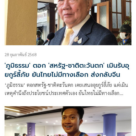
28 กุมภาพันธ์ 2568
'ภูมิธรรม' ตอก 'สหรัฐ-ชาติตะวันตก' เมินรับอุ
ยกูร์ลี้ภัย ยันไทยไม่มีทางเลือก ส่งกลับจีน
‘ภูมิธรรม’ ตอกสหรัฐ​-ชาติตะวันตก เคยเสนออุยกูร์ลี้ภัย​ แต่เมิน​
เหตุคำนึงถึงประโยชน์ประเทศตัวเอง​ ยัน​ไทยไม่มีทางเลือก​
ปฏิบัติตามกฎหมายทุกประการ ​ปัดกังวลเรื่องก่อการร้าย วอนสื่อ
บางราย​อย่าโหมจนเป็นเรื่อง​