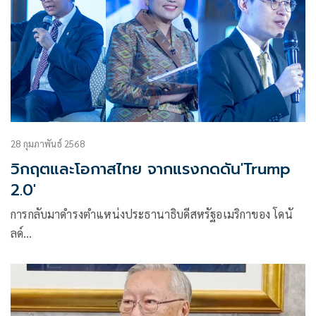
28 กุมภาพันธ์ 2568
วิกฤตและโอกาสไทย จากแรงกดดัน'Trump
2.0'
การกลับมาดำรงตำแหน่งประธานาธิบดีสหรัฐอเมริกาของ โดนั
ลด์…