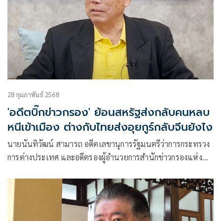
28 กุมภาพันธ์ 2568
'อดีตบิ๊กข่าวกรอง' ย้อนสหรัฐส่งกลับคนหลบ
หนีเข้าเมือง ต่างกับไทยส่งอุยกูร์กลับจีนยังไง
นายนันทิวัฒน์ สามารถ อดีตเลขานุการรัฐมนตรีว่าการกระทรวง
การต่างประเทศ และอดีตรองผู้อำนวยการสำนักข่าวกรองแห่ง
ชาติ โพสต์เฟซบุ๊กว่า อย่ามั่ว