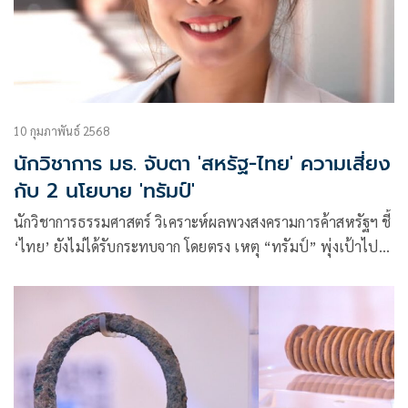
10 กุมภาพันธ์ 2568
นักวิชาการ มธ. จับตา 'สหรัฐ-ไทย' ความเสี่ยง
กับ 2 นโยบาย 'ทรัมป์'
นักวิชาการธรรมศาสตร์ วิเคราะห์ผลพวงสงครามการค้าสหรัฐฯ ชี้
‘ไทย’ ยังไม่ได้รับกระทบจาก โดยตรง เหตุ “ทรัมป์” พุ่งเป้าไปที่
ประเทศปัญหา ‘ยาเสพติด-เข้าเมืองผิดกฎหมาย’ เป็นลำดับแรก
แต่ในทางอ้อมการขึ้นภาษีสินค้าจีน 10% อาจทำให้คำสั่งการ
ผลิตในไทยลดลงได้ แนะจับตาอีก 2 มาตรการที่ยังไม่ประกาศ
“ขึ้นภาษีสินค้าจากประเทศที่ได้ดุลการค้ากับสหรัฐฯ – มาตรการ
กีดกันการค้าจากสหรัฐฯ” หากใช้จริง ไทยอาจตกเป็นเป้าหมาย
ด้วย