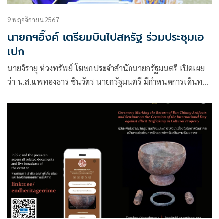
9 พฤศจิกายน 2567
นายกฯอิ๊งค์ เตรียมบินไปสหรัฐ ร่วมประชุมเอ
เปก
นายจิรายุ ห่วงทรัพย์ โฆษกประจำสำนักนายกรัฐมนตรี เปิดเผย
ว่า น.ส.แพทองธาร ชินวัตร นายกรัฐมนตรี มีกำหนดการเดินทาง
เยือนนครลอสแอนเจลิส สหรัฐอเมริกา และร่วมการประชุมผู้นำ
ประเทศ