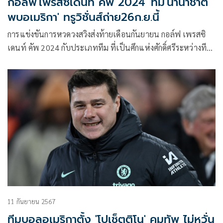
กอล์ฟ'เพรสซิเดนท์ คัพ 2024' ทีม'นานาชาติ
พบอเมริกา' ทรูวิชั่นส์ถ่าย26ก.ย.นี้
การแข่งขันการหวดวงสวิงส่งท้ายเดือนกันยายน กอล์ฟ เพรสซิ
เดนท์ คัพ 2024 กับประเภททีม ที่เป็นศึกแห่งศักดิ์ศรีระหว่างทีม
นานาชาติ (ยกเว้นยุโรป) เจ้าภาพ พบกับทีมสหรัฐอเมริกา วันที่
26 – 30 กันยายนนี้ จากมอนทรีออล ประเทศแคนาดา ซึ่งจะ
เป็นการพิสูจน์กันอีกครั้งว่า ตำแหน่งแชมป์ปีนี้จะเป็นของทีมใด
11 กันยายน 2567
ทีมบอลอเมริกาตั้ง 'โปเช็ตติโน' คุมทัพ ไม่หวั่น