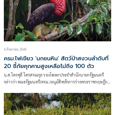
6 กันยายน 2565
ครม.ไฟเขียว 'นกชนหิน' สัตว์ป่าสงวนลำดับที่
20 ชี้ภัยคุกคามสูงเหลือไม่ถึง 100 ตัว
น.ส.ไตรศุลี ไตรสรณกุล รองโฆษกประจำสำนักนายกรัฐมนตรี
กล่าวว่า คณะรัฐมนตรี(ครม.)อนุมัติหลักการร่างพระราชกฤษฎีกา
กำหนดให้สัตว์ป่าบางชนิดเป็นสัตว์ป่าสงวนเพิ่มเติม ซึ่งได้แก่นก
ชนหิน (Rhinoplex Vigil) โดยจะเป็นสัตว์ป่าสงวนลำดับที่ 20