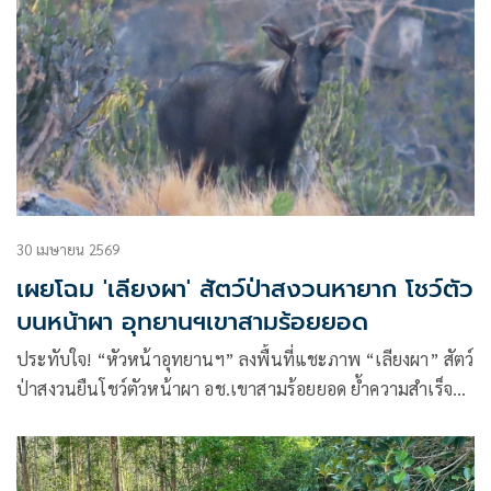
30 เมษายน 2569
เผยโฉม 'เลียงผา' สัตว์ป่าสงวนหายาก โชว์ตัว
บนหน้าผา อุทยานฯเขาสามร้อยยอด
ประทับใจ! “หัวหน้าอุทยานฯ” ลงพื้นที่แชะภาพ “เลียงผา” สัตว์
ป่าสงวนยืนโชว์ตัวหน้าผา อช.เขาสามร้อยยอด ย้ำความสำเร็จ
ลาดตระเวนเชิงรุก