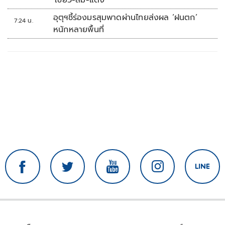
อุตุฯชี้ร่องมรสุมพาดผ่านไทยส่งผล ‘ฝนตก’
7:24 น.
หนักหลายพื้นที่