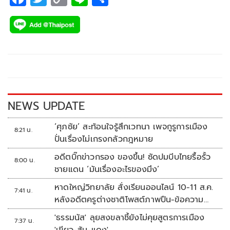
ac
wi
o
n
h
e
tt
p
e
ar
b
er
y
e
o
Li
o
n
k
k
NEWS UPDATE
‘ศุภชัย’ สะท้อนใจรู้สึกเวทนา เพจกูรูการเมือง
8:21 น.
ปั่นเรื่องไม่เกรงกลัวกฎหมาย
อดีตบิ๊กข่าวกรอง ของขึ้น! ซัดปมบีบไทยรื้อรั้ว
8:00 น.
ชายแดน ‘มันเรื่องอะไรของมึง’
หาดใหญ่วิทยาลัย สั่งเรียนออนไลน์ 10-11 ส.ค.
7:41 น.
หลังอดีตครูต่างชาติโพสต์ภาพปืน-ข้อความ
ข่มขู่
'ธรรมนัส' ลุยสงขลาชี้ยังไม่คุยสูตรการเมือง
7:37 น.
'เขียว-ส้ม-แดง'