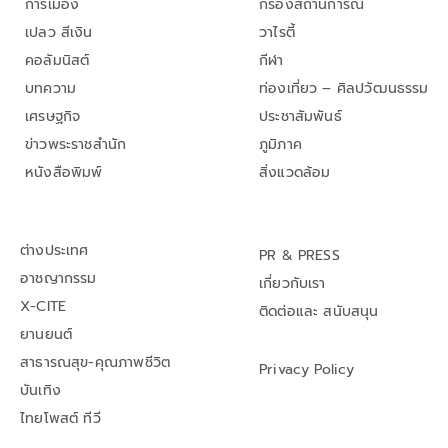
การเมือง
กรองสถานการณ์
เปลว สีเงิน
วาไรตี้
คอลัมนิสต์
กีฬา
บทความ
ท่องเที่ยว – ศิลปวัฒนธรรม
เศรษฐกิจ
ประชาสัมพันธ์
ข่าวพระราชสำนัก
ภูมิภาค
หนังสือพิมพ์
สิ่งแวดล้อม
ต่างประเทศ
PR & PRESS
อาชญากรรม
เกี่ยวกับเรา
X-CITE
ติดต่อและ สนับสนุน
ยานยนต์
สาธารณสุข-คุณภาพชีวิต
Privacy Policy
บันเทิง
ไทยโพสต์ ทีวี