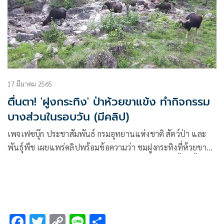
17 มีนาคม 2565
ตื่นตา! 'ฝูงกระทิง' ป่าห้วยขาแข้ง ทำกิจกรรม
บางส่วนในรอบวัน (มีคลิป)
เพจเฟซบุ๊ก ประชาสัมพันธ์ กรมอุทยานแห่งชาติ สัตว์ป่า และ
พันธุ์พืช เผยแพร่คลิปพร้อมข้อความว่า ชมฝูงกระทิงที่ห้วยขา
แข้งและกิจกรรมบางส่วนในรอบวัน กระทิงเป็นสัตว์เคี้ยวเอื้อง
เช่นเดียวกับวัวแดงและควายป่า อาหารหลักของกระทิง ได้แก่
หญ้าและใบไม้ทุกชนิดที่กินได้
F
T
C
Li
S