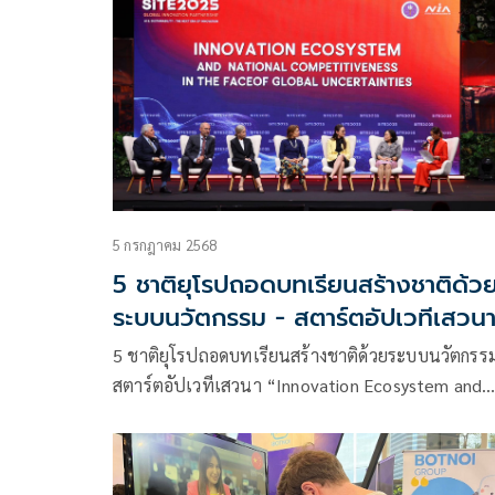
ความร่วมมือในการส่งเสริมและพัฒนาวิสาหกิจเริ่มต้
เทคโนโลยีเชิงลึก (Deep Tech Startup)
5 กรกฎาคม 2568
5 ชาติยุโรปถอดบทเรียนสร้างชาติด้ว
ระบบนวัตกรรม - สตาร์ตอัปเวทีเสวน
'Innovation Ecosystem and
5 ชาติยุโรปถอดบทเรียนสร้างชาติด้วยระบบนวัตกรร
National Competitiveness in the
สตาร์ตอัปเวทีเสวนา “Innovation Ecosystem and
Face of Global Uncertainties' งา
National Competitiveness in the Face of Global
SITE 2025
Uncertainties” งาน SITE 2025 ขณะที่อธิบดีกรมยุโรป
กระทรวงการต่างประเทศ ชี้ไทยต้องเรียนรู้จากโมเดล