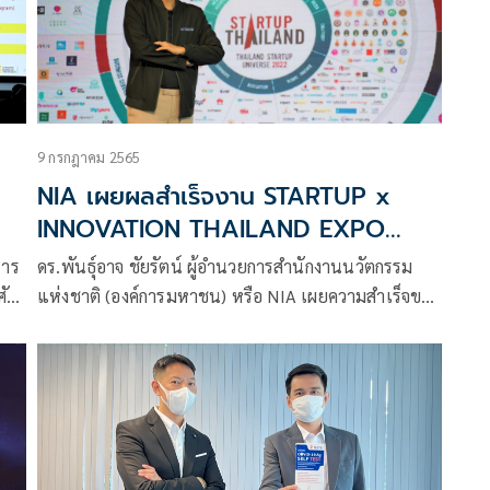
9 กรกฎาคม 2565
NIA เผยผลสำเร็จงาน STARTUP x
INNOVATION THAILAND EXPO
2022 พร้อมประกาศเตรียมพบกับ SITE
หาร
ดร.พันธุ์อาจ ชัยรัตน์ ผู้อำนวยการสำนักงานนวัตกรรม
2023 อีเว้นท์จริงครั้งใหญ่ เต็มรูปแบบ!!!
กดิ์
แห่งชาติ (องค์การมหาชน) หรือ NIA เผยความสำเร็จของ
วันที่ 22-24 มิถุนายน 66
ด
งานสตาร์ทอัพและอินโนเวชั่นไทยแลนด์เอ็กซ์โป 2022
(STARTUP x INNOVATION THAILAND EXPO 2022)
ภายใต้แนวคิด ‘Reconnecting the World เชื่อมเรา
เชื่อมโลก กลับมาเจอกัน’