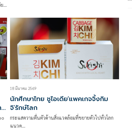
ปลดล็อก NIA ด้วยกฎหมายใหม่ เพิ่มอำนาจถือหุ้นและ
ียน
ร่วมลงทุนในธุรกิจนวัตกรรม
ุด
ลิต
ุน
นกา
น
์โลก
18 มีนาคม 2569
ย
นักศึกษาไทย ชูไอเดีย'แพคเกจจิ้งกิม
ท
จิ'รักษ์โลก
po
กระแสความตื่นตัวด้านสิ่งแวดล้อมที่ขยายตัวไปทั่วโลก
จ
แนวค…