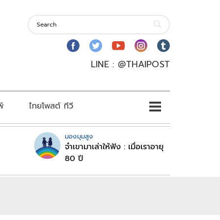
LINE : @THAIPOST
พ์
ไทยโพสต์ ทีวี
มองมุมสูง
จำเขามาเล่าให้ฟัง : เมื่อเราอายุ
80 ปี