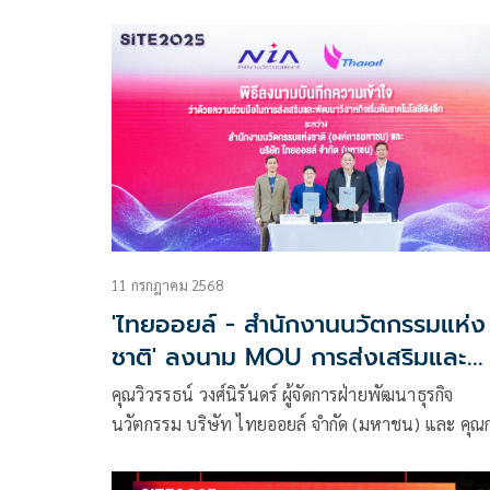
จริง
กระทรวงการอุดมศึกษา วิทยาศาสตร์ วิจัยและ
นวัตกรรม(อว.) เปิดพื้นที่สำคัญสำหรับสตาร์ตอัป ผู้
ประกอบการฐานนวัตกรรม และธุรกิจเทคโนโลยีไทย ที
ต้องการหาโอกาสใหม่ในการเติบโต
11 กรกฎาคม 2568
'ไทยออยล์ - สำนักงานนวัตกรรมแห่ง
ชาติ' ลงนาม MOU การส่งเสริมและ
พัฒนาวิสาหกิจเริ่มต้น ด้านเทคโนโลยี
คุณวิวรรธน์ วงศ์นิรันดร์ ผู้จัดการฝ่ายพัฒนาธุรกิจ
เชิงลึก (Deep Tech Startup) เพื่อ
นวัตกรรม บริษัท ไทยออยล์ จำกัด (มหาชน) และ คุณก
ขยายการเติบโตไปยังธุรกิจ New S-
ผกา บุญเฟื่อง ผู้อำนวยการสำนักงานนวัตกรรมแห่งชา
Curve
(องค์การมหาชน) ร่วมพิธีลงนามบันทึกความเข้าใจว่า