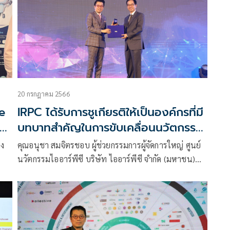
แรง
เกษตรกรไทยอย่างยั่งยืน
20 กรกฎาคม 2566
e
IRPC ได้รับการชูเกียรติให้เป็นองค์กรที่มี
th
บทบาทสำคัญในการขับเคลื่อนนวัตกรรม
จากสำนักงานนวัตกรรมแห่งชาติ
อง
คุณอนุชา สมจิตรชอบ ผู้ช่วยกรรมการผู้จัดการใหญ่ ศูนย์
นวัตกรรมไออาร์พีซี บริษัท ไออาร์พีซี จำกัด (มหาชน)
หรือ IRPC เป็นผู้แทนรับมอบเข็มที่ระลึกและ
ประกาศนียบัตรเชิดชูเกียรติ