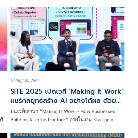
่
6 กรกฎาคม 2568
SITE 2025 เปิดเวที ‘Making It Work’
แชร์กลยุทธ์สร้าง AI อย่างได้ผล ด้วย
โครงสร้างพื้นฐานที่ใช่สำหรับธุรกิจไทย
บนเวทีเสวนา “Making It Work – How Businesses
ริช
Build on AI Infrastructure” ภายในงาน Startup x
ติ
Innovation Thailand Expo 2025 (SITE 2025) จัดโดย
ด้วย
สำนักงานนวัตกรรมแห่งชาติหรือ NIA ที่พารากอน ฮอลล์