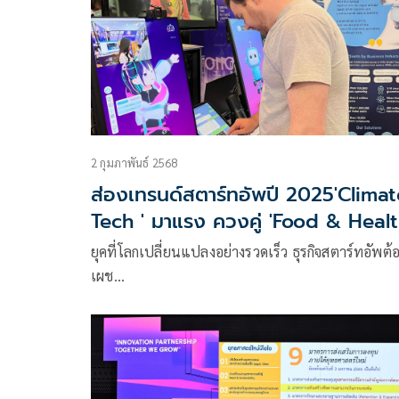
ความสำเร็จของยุโรปเพื่อสร้างสังคมนวัตกรรมที่แข็ง
ยั่งยืนและแข่งขันได้ในระดับโลก
2 กุมภาพันธ์ 2568
ส่องเทรนด์สตาร์ทอัพปี 2025'Climat
Tech ' มาแรง ควงคู่ 'Food & Heal
Tech '
ยุคที่โลกเปลี่ยนแปลงอย่างรวดเร็ว ธุรกิจสตาร์ทอัพต้
เผช…