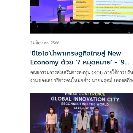
24 มิถุนายน 2566
'บีโอไอ'นำพาเศรษฐกิจไทยสู่ New
Economy ด้วย '7 หมุดหมาย' - '9
มาตรการ' พร้อมสนับสนุนเงินค่าจ้าง
คณะกรรมการส่งเสริมการลงทุน (BOI) ภายใต้การบริ
บุคลากรให้ Startup ผ่าน Startup
งานของเลขาธิการคนใหม่อย่าง นายนฤตม์ เทอดสถีรศั
Grant
พร้อมนำเศรษฐกิจไทยสู่ New Economy ด้วย “7 หมุ
หมาย” – “9 มาตรการ”