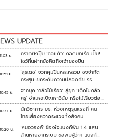
EWS UPDATE
กราดยิงปุ๊บ 'ก่อแก้ว' ถอดบทเรียนปั๊บ!
11:03 น.
โชว์กึ๋นฝากข้อคิดถึงเจ้าของปืน
'สุรเดช' จวกคุมปืนหละหลวม ชงจำกัด
10:51 น.
กระสุน-ยกระดับความปลอดภัย รร.
จากยุค 'กลัวไม้เรียว' สู่ยุค 'เด็กไม่กลัว
10:45 น.
ครู' ชำแหละปัญหาวินัย หรือไม้เรียวต้อง
กลับมา?
นักวิชาการ มธ. ห่วงเหตุรุนแรงถี่ คน
10:37 น.
ไทยเสี่ยงหวาดระแวงทั้งสังคม
'หมอวรงค์' ข้องใจแบงก์พัน 1.4 แสน
10:20 น.
ล้านหายจากระบบ ขอพบผู้ว่าฯ แบงก์