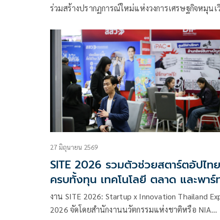
น้ำยาถูพื้นรักษ์โลกสุดล้ำ
ร่วมสร้างปรากฏการณ์ใหม่แห่งวงการเศรษฐกิจหมุนเว
ประกาศสนับสนุนบริษัท เบตเตอร์ เวสท์ แคร์ จำกัด
(BWC) เปิดตัวนวัตกรรมผลิตภัณฑ์ทำความสะอาดพื้นส
ล้ำภายใต้ชื่อ “แคร์ ฟลอร์” (Care Floor) ซึ่งเป็นผลผ
ระดับมาสเตอร์พีซจากโครงการแปลงเทคโนโลยีเป็นท
โดยนวัตกรรมนี้ได้สร้างความตื่นเต้นให้กับวงการด้วย
การนำสารเคมีบางชนิดที่เป็นของเสีย มาผ่านกระบว
รอัพไซเคิล (Upcycle) ขั้นสูง จนพลิกโฉมกลายมาเป็
ผลิตภัณฑ์ทำความสะอาดที่ทรงประสิทธิภาพและรักษ
อย่างแท้จริง
27 มิถุนายน 2569
SITE 2026 รวมตัวช่วยสตาร์ตอัปไท
ครบทั้งทุน เทคโนโลยี ตลาด และพาร์
เนอร์เชื่อมผู้ประกอบการกับหน่วยงาน
งาน SITE 2026: Startup x Innovation Thailand Ex
สนับสนุนต่อยอดนวัตกรรมไทยสู่ธุรกิ
2026 จัดโดยสำนักงานนวัตกรรมแห่งชาติหรือ NIA