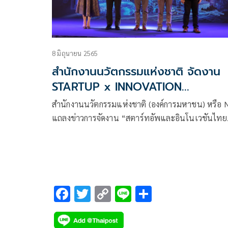
8 มิถุนายน 2565
สำนักงานนวัตกรรมแห่งชาติ จัดงาน
STARTUP x INNOVATION
THAILAND EXPO 2022
สำนักงานนวัตกรรมแห่งชาติ (องค์การมหาชน) หรือ 
แถลงข่าวการจัดงาน “สตาร์ทอัพและอินโนเวชันไทย
แลนด์ เอ็กซ์โป 2022”
F
T
C
Li
S
ac
wi
o
n
h
e
tt
p
e
ar