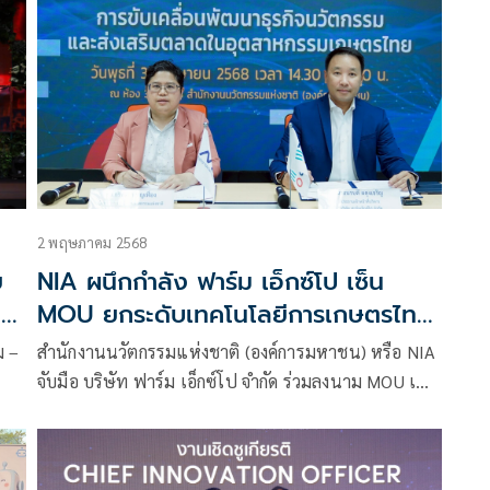
น
2 พฤษภาคม 2568
ย
NIA ผนึกกำลัง ฟาร์ม เอ็กซ์โป เซ็น
า
MOU ยกระดับเทคโนโลยีการเกษตรไทย
สู่เวทีโลก
ม –
สำนักงานนวัตกรรมแห่งชาติ (องค์การมหาชน) หรือ NIA
จับมือ บริษัท ฟาร์ม เอ็กซ์โป จำกัด ร่วมลงนาม MOU เพื่อ
น
ขับเคลื่อนการพัฒนาธุรกิจ เทคโนโลยี นวัตกรรม และการ
ส่งเสริมตลาดในอุตสาหกรรมการเกษตรไทย สร้างความ
สามารถในการแข่งขันระดับสากล ยกระดับคุณภาพชีวิต