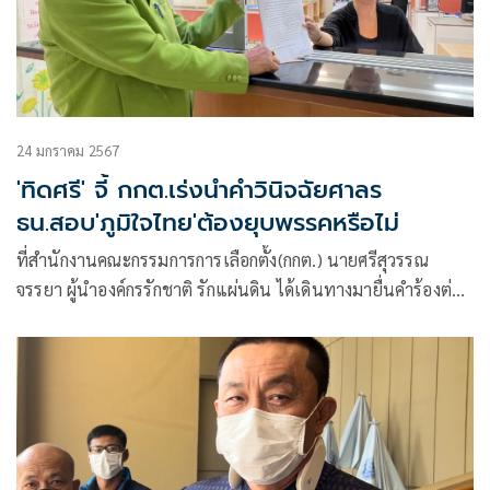
24 มกราคม 2567
'ทิดศรี' จี้ กกต.เร่งนำคำวินิจฉัยศาลร
ธน.สอบ'ภูมิใจไทย'ต้องยุบพรรคหรือไม่
ที่สำนักงานคณะกรรมการการเลือกตั้ง(กกต.) นายศรีสุวรรณ
จรรยา ผู้นำองค์กรรักชาติ รักแผ่นดิน ได้เดินทางมายื่นคำร้องต่อ
กกต.และนายทะเบียนพรรคการเมือง เพื่อให้เร่งตรวจสอบคำ
วินิจฉัยของศาลรัฐธรรมนูญ