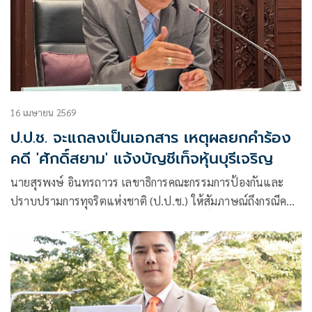
16 เมษายน 2569
ป.ป.ช. จะแถลงเป็นเอกสาร เหตุผลยกคำร้อง
คดี 'ศักดิ์สยาม' แจ้งบัญชีเท็จหุ้นบุรีเจริญ
นายสุรพงษ์ อินทรถาวร เลขาธิการคณะกรรมการป้องกันและ
ปราบปรามการทุจริตแห่งชาติ (ป.ป.ช.) ให้สัมภาษณ์ถึงกรณีคณะ
กรรมการ ป.ป.ช. มีมติยกคำร้องคดีที่นายศักดิ์สยาม ชิดชอบ อดีต
รมว.คมนาคมถูกกล่าวหาว่าซุกหุ้นหรือถือหุ้นแทน (นอมินี) ในห
จก.บุรีเจริญคอนสตรัคชั่น และแจ้งบัญชีทรัพย์สินอันเป็นเท็จ
สวนทางกับคำวินิจฉัยศาลรัฐธรรมนูญ