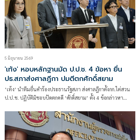
5 มิถุนายน 2569
'เท้ง' หอบหลักฐานมัด ป.ป.ช. 4 ข้อหา ยื่น
ปธ.สภาส่งศาลฎีกา ปมตีตกศักดิ์สยาม
‘เท้ง’ นำทีมยื่นคำร้องประธานรัฐสภา ส่งศาลฎีกาตั้งกก.ไต่สวน
ป.ป.ช. ปฏิบัติมิชอบปัดตกคดี ‘ศักดิ์สยาม’ ตั้ง 4 ข้อกล่าวหา
ปชป. เผยส่งคำร้องเพิ่มปมขัดกันแห่งผลประโยชน์ ‘สว.นันทนา’
บี้เร่งส่งลบครหาระบอบสีน้ำเงิน