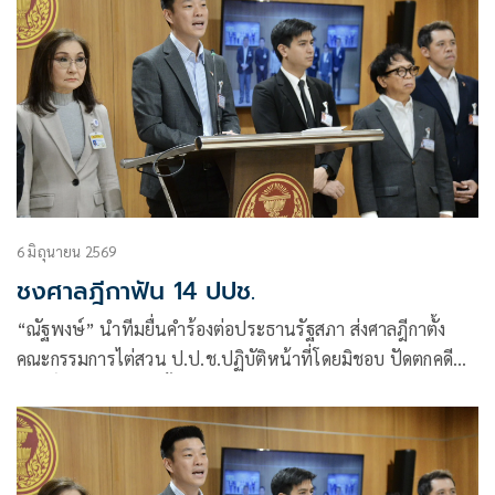
6 มิถุนายน 2569
ชงศาลฎีกาฟัน 14 ปปช.
“ณัฐพงษ์” นำทีมยื่นคำร้องต่อประธานรัฐสภา ส่งศาลฎีกาตั้ง
คณะกรรมการไต่สวน ป.ป.ช.ปฏิบัติหน้าที่โดยมิชอบ ปัดตกคดี
“ศักดิ์สยาม” ซุกหุ้น ตั้ง 4 ข้อกล่าวหา หวัง “โสภณ” ใช้ดุลพินิจ
ส่งเรื่องเร็ว “นันทนา” ต้องลบครหาระบอบสีน้ำเงิน “ศรีสุวรรณ”
ยื่นฟัน “ไชยชนก” ผุดโครงการ TH-AI Passport