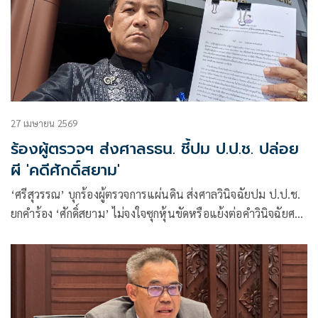
27 เมษายน 2569
ร้องผู้ตรวจฯ ส่งศาลรธน. ชี้ปม ป.ป.ช. ปล่อย
ผี 'คดีศักดิ์สยาม'
‘ศรีสุวรรณ’ บุกร้องผู้ตรวจการแผ่นดิน ส่งศาลวินิจฉัยปม ป.ป.ช.
ยกคำร้อง ‘ศักดิ์สยาม’ ไม่จงใจซุกหุ้นขัดหรือแย้งต่อคำวินิจฉัยศาล
รธน. หรือไม่