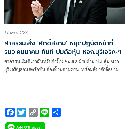
3 มีนาคม 2566
ศาลรธน.สั่ง 'ศักดิ์สยาม' หยุดปฏิบัติหน้าที่
รมว.คมนาคม ทันที ปมถือหุ้น หจก.บุรีเจริญฯ
ศาลรธน.มีมติเอกฉันท์รับคำร้อง 54 ส.ส.ฝ่ายค้าน ปม หุ้น หจก.
บุรีเจริญคอนสตรัคชั่น ต้องห้ามตามรธน. พร้อมสั่ง ‘ศักดิ์สยาม
ชิดชอบ’ ให้หยุดปฏิบัติหน้าที่ รมว.คมนาคม ทันที 3 มี.ค. จนกว่า
จะมีคำวินิจฉัย
F
T
C
Li
S
ac
wi
o
n
h