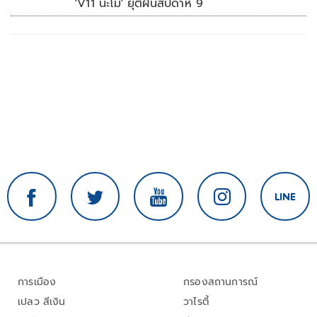
'V11 นะโม' ยุติฝันสัปดาห์ 9
การเมือง
กรองสถานการณ์
เปลว สีเงิน
วาไรตี้