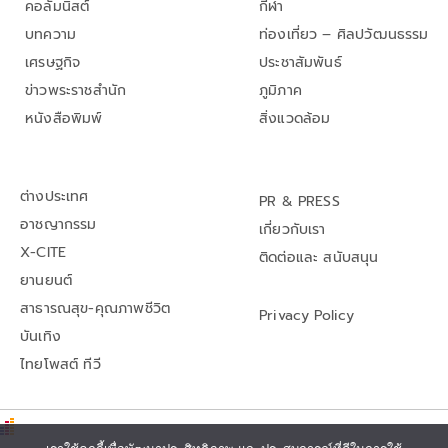
คอลัมนิสต์
กีฬา
บทความ
ท่องเที่ยว – ศิลปวัฒนธรรม
เศรษฐกิจ
ประชาสัมพันธ์
ข่าวพระราชสำนัก
ภูมิภาค
หนังสือพิมพ์
สิ่งแวดล้อม
ต่างประเทศ
PR & PRESS
อาชญากรรม
เกี่ยวกับเรา
X-CITE
ติดต่อและ สนับสนุน
ยานยนต์
สาธารณสุข-คุณภาพชีวิต
Privacy Policy
บันเทิง
ไทยโพสต์ ทีวี