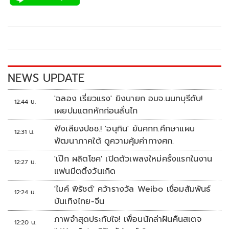
e
tt
p
e
ar
b
er
y
e
o
Li
o
n
k
k
NEWS UPDATE
'ฉลอง เรี่ยวแรง' ยิงนายก อบจ.นนทบุรีดับ!
12:44 น.
เผยปมแตกหักก่อนลั่นไก
ฟังเสียงปชช.! 'อนุทิน' ยันคกก.ศึกษาแผน
12:31 น.
พัฒนาภาคใต้ ดูความคุ้มค่าทางศก.
'เป๊ก ผลิตโชค' เปิดตัวเพลงใหม่ครั้งแรกในงาน
12:27 น.
แฟนมีตติ้งวันเกิด
'ไมค์ พิรัชต์' คว้ารางวัล Weibo เชื่อมสัมพันธ์
12:24 น.
บันเทิงไทย-จีน
ภาพจำสุดประทับใจ! เพื่อนนักล่าฝันคืนสเตจ
12:20 น.