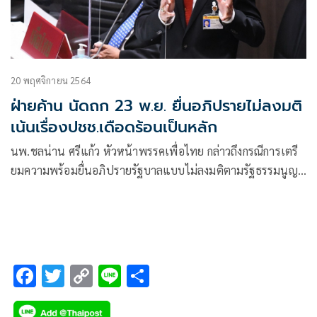
20 พฤศจิกายน 2564
ฝ่ายค้าน นัดถก 23 พ.ย. ยื่นอภิปรายไม่ลงมติ
เน้นเรื่องปชช.เดือดร้อนเป็นหลัก
นพ.ชลน่าน ศรีแก้ว หัวหน้าพรรคเพื่อไทย กล่าวถึงกรณีการเตรี
ยมความพร้อมยื่นอภิปรายรัฐบาลแบบไม่ลงมติตามรัฐธรรมนูญ
มาตรา 152
F
T
C
Li
S
ac
wi
o
n
h