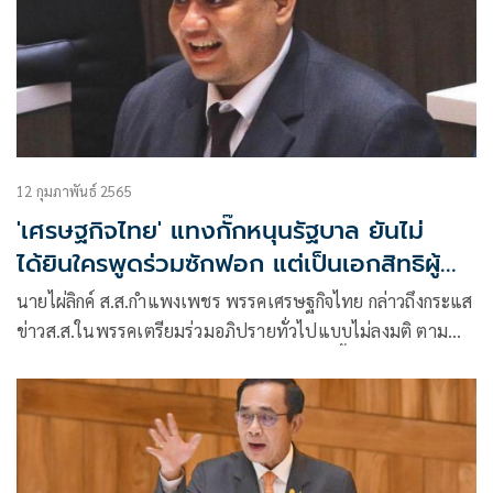
12 กุมภาพันธ์ 2565
'เศรษฐกิจไทย' แทงกั๊กหนุนรัฐบาล ยันไม่
ได้ยินใครพูดร่วมซักฟอก แต่เป็นเอกสิทธิผู้
แทน
นายไผ่ลิกค์ ส.ส.กำแพงเพชร พรรคเศรษฐกิจไทย กล่าวถึงกระแส
ข่าวส.ส.ในพรรคเตรียมร่วมอภิปรายทั่วไปแบบไม่ลงมติ ตาม
รัฐธรรมนูญ มาตรา 152 ในวันที่ 17-18 ก.พ.นี้ ว่า ยังยังไม่มี ยัง
ไม่ได้ยินใครพูดถึงว่าจะไปร่วมอภิปราย ตามที่มีกระแสข่าว แต่
โดยหลักการเรื่องการอภิปรายเป็นเอกสิทธิของผู้แทน ย้ำว่าเวลา
นี้ยังไม่ได้ยิน