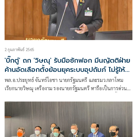
2 กุมภาพันธ์ 2565
'บิ๊กตู่' ถก 'วิษณุ' รับมือซักฟอก มึนญัตติฝ่าย
ค้านอัดเลือกตั้งย้อนยุคระบบอุปถัมภ์ ไม่รู้ให้
ใครตอบ
พล.อ.ประยุทธ์ จันทร์โอชา นายกรัฐมนตรี และรมว.กลาโหม
เรียกนายวิษณุ เครืองาม รองนายกรัฐมนตรี หารือเป็นการด่วนที่
ห้องทำงาน ตึกไทยคู่ฟ้า ทำเนียบรัฐบาล เพื่อเตรียมการชี้แจง
ญัตติอภิปรายทั่วไปโดยไม่ลงมติตามรัฐธรรมนูญ มาตรา 152
ของฝ่ายค้าน ระหว่างวันที่ 17-18 ก.พ. โดยใช้เวลาหารือนานกว่า
2 ชั่วโมง