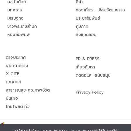
คอลัมนิสต์
กีฬา
บทความ
ท่องเที่ยว – ศิลปวัฒนธรรม
เศรษฐกิจ
ประชาสัมพันธ์
ข่าวพระราชสำนัก
ภูมิภาค
หนังสือพิมพ์
สิ่งแวดล้อม
ต่างประเทศ
PR & PRESS
อาชญากรรม
เกี่ยวกับเรา
X-CITE
ติดต่อและ สนับสนุน
ยานยนต์
สาธารณสุข-คุณภาพชีวิต
Privacy Policy
บันเทิง
ไทยโพสต์ ทีวี