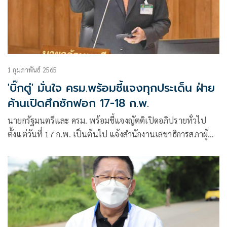
1 กุมภาพันธ์ 2565
'บิ๊กตู่' มั่นใจ ครม.พร้อมชี้แจงทุกประเด็น ฝ่าย
ค้านเปิดศึกซักฟอก 17-18 ก.พ.
นายกรัฐมนตรีและ ครม. พร้อมชี้แจงญัตติเปิดอภิปรายทั่วไป
ตั้งแต่วันที่ 17 ก.พ. เป็นต้นไป แจ้งสำนักงานเลขาธิการสภาผู้
แทนราษฎรทราบ เพื่อวิป สองฝ่ายจะร่วมกำหนดวัน