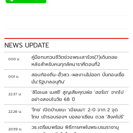
e
tt
p
e
ar
b
er
y
e
o
Li
o
n
k
k
NEWS UPDATE
คู่มือทบทวนชีวิตช่วงพระเสาร์จร(7)เดินถอย
0:03 น.
หลังสำหรับคนทุกลัคนาราศีตอนที่2
สอบท้องถิ่น-ฮั้วสว.-ผลงานไม่ออก บั่นทอนเชื่อ
0:01 น.
มั่น'รัฐบาลอนุทิน'
'ลิโอเนล เมสซี' สูญเสียคุณพ่อ 'ฮอร์เก' จากไป
22:37 น.
อย่างสงบในวัย 68 ปี
'ไทย' เปิดบ้านชนะ 'เมียนมา' 2-0 จาก 2 จุด
22:26 น.
โทษ เข้ารอบรองฯ บอลอาเซียน ดวล 'สิงคโปร์'
วธ.เตรียมพร้อม พิธีการศพในพระบรมราชานุ
20:59 น.