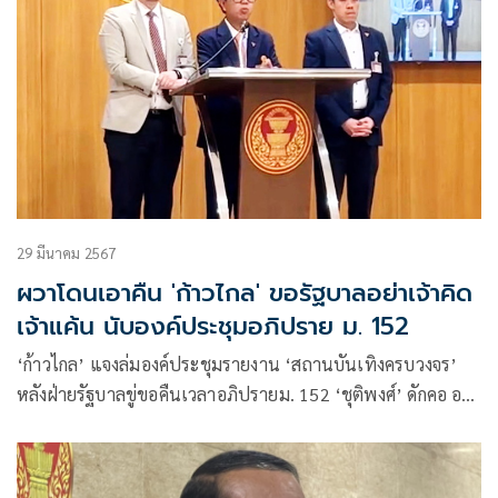
29 มีนาคม 2567
ผวาโดนเอาคืน 'ก้าวไกล' ขอรัฐบาลอย่าเจ้าคิด
เจ้าแค้น นับองค์ประชุมอภิปราย ม. 152
‘ก้าวไกล’ แจงล่มองค์ประชุมรายงาน ‘สถานบันเทิงครบวงจร’
หลังฝ่ายรัฐบาลขู่ขอคืนเวลาอภิปรายม. 152 ‘ชุติพงศ์’ ดักคอ อย่า
เจ้าคิดเจ้าแค้น ‘โรม’ ยันไม่ใช่ไม่ให้ผ่าน แต่รายงานยังไม่
สมบูรณ์ ‘ประธานวิปฝ่ายค้าน’ ถามจะโกรธอะไรนักหนา ยัน
ตกลงเวลาอย่างเป็นทางการแล้ว หวัง ประธานฯไม่บ้าจี้ตาม